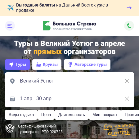
Выгодные билеты
на Дальний Восток уже в
продаже
Туры в Великий Устюг в апреле
от
прямых
организаторов
Туры
Круизы
Авторские туры
Виды отдыха
Цена
Длительность
Мин. возраст
Прожив
Сертифицированный
туроператор РТО 020723