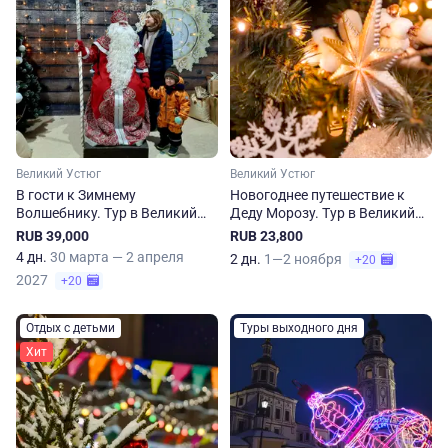
Великий Устюг
Великий Устюг
В гости к Зимнему
Новогоднее путешествие к
Волшебнику. Тур в Великий
Деду Морозу. Тур в Великий
Устюг на 4 дня
Устюг на 2 дня
RUB 39,000
RUB 23,800
4 дн.
30 марта — 2 апреля
2 дн.
1—2 ноября
+20
2027
+20
Отдых с детьми
Туры выходного дня
Хит