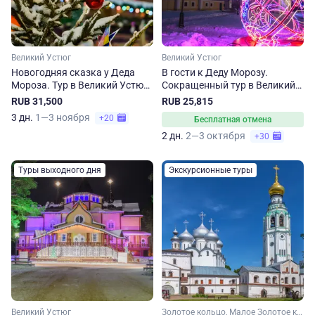
Великий Устюг
Великий Устюг
Новогодняя сказка у Деда
В гости к Деду Морозу.
Мороза. Тур в Великий Устюг
Сокращенный тур в Великий
на 3 дня
Устюг
RUB 31,500
RUB 25,815
3 дн.
1—3 ноября
+20
Бесплатная отмена
2 дн.
2—3 октября
+30
Туры выходного дня
Экскурсионные туры
Великий Устюг
Золотое кольцо, Малое Золотое кольцо, Ярославская область, Вологодская область