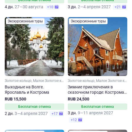
Бесплатная отмена
Бесплатная отмена
4 дн.
27—30 августа
3 дн.
2—4 апреля 2027
+10
+21
Экскурсионные туры
Экскурсионные туры
Золотое кольцо, Малое Золотое кольцо, Ярославская область, Костромская область
Золотое кольцо, Малое Золотое кольцо, Ярославская область, Костромская область
Выходные на Волге.
Зимние приключения в
Ярославль и Кострома
сказочном городе: Кострома
для всей семьи
RUB 15,500
RUB 24,500
Бесплатная отмена
Бесплатная отмена
3 дн.
9—11 апреля 2027
2 дн.
3—4 апреля 2027
+17
+12