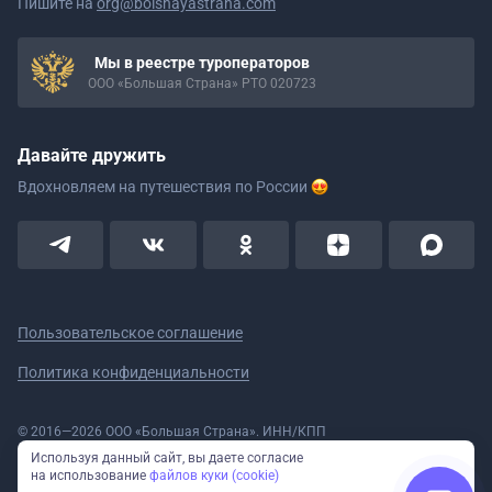
Пишите на
org@bolshayastrana.com
Мы в реестре туроператоров
ООО «Большая Страна» РТО 020723
Давайте дружить
Вдохновляем на путешествия
по России
Пользовательское соглашение
Политика конфиденциальности
© 2016—2026 ООО «Большая Страна». ИНН/КПП
5908078160/590801001 ОГРН 1185958020533
Используя данный сайт, вы даете согласие
Номер в реестре Роскомнадзора № 59-18-006319 (Приказ № 321 от
на использование
файлов куки (cookie)
11.10.2018)