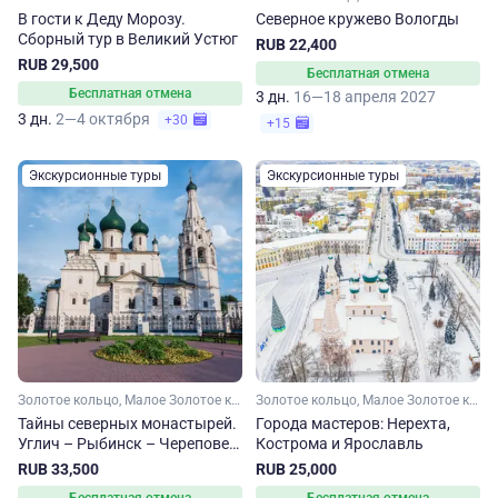
В гости к Деду Морозу.
Северное кружево Вологды
Сборный тур в Великий Устюг
RUB 22,400
RUB 29,500
Бесплатная отмена
Бесплатная отмена
3 дн.
16—18 апреля 2027
3 дн.
2—4 октября
+30
+15
Экскурсионные туры
Экскурсионные туры
Золотое кольцо, Малое Золотое кольцо, Ярославская область, Вологодская область
Золотое кольцо, Малое Золотое кольцо, Ярославская область, Костромская область
Тайны северных монастырей.
Города мастеров: Нерехта,
Углич – Рыбинск – Череповец
Кострома и Ярославль
– Вологда – Ярославль
RUB 33,500
RUB 25,000