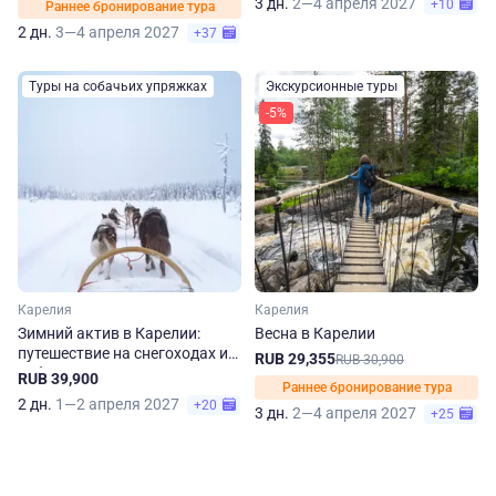
3 дн.
2—4 апреля 2027
+10
Раннее бронирование тура
2 дн.
3—4 апреля 2027
+37
Туры на собачьих упряжках
Экскурсионные туры
-5%
Карелия
Карелия
Зимний актив в Карелии:
Весна в Карелии
путешествие на снегоходах и
RUB 29,355
RUB 30,900
собачьих упряжках
RUB 39,900
Раннее бронирование тура
2 дн.
1—2 апреля 2027
+20
3 дн.
2—4 апреля 2027
+25