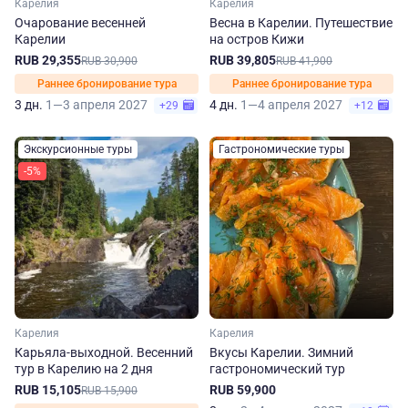
Карелия
Карелия
Очарование весенней
Весна в Карелии. Путешествие
Карелии
на остров Кижи
RUB 29,355
RUB 39,805
RUB 30,900
RUB 41,900
Раннее бронирование тура
Раннее бронирование тура
3 дн.
1—3 апреля 2027
4 дн.
1—4 апреля 2027
+29
+12
Экскурсионные туры
Гастрономические туры
-5%
Карелия
Карелия
Карьяла-выходной. Весенний
Вкусы Карелии. Зимний
тур в Карелию на 2 дня
гастрономический тур
RUB 15,105
RUB 59,900
RUB 15,900