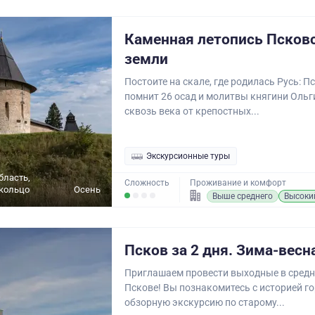
Каменная летопись Псков
земли
Постоите на скале, где родилась Русь: 
помнит 26 осад и молитвы княгини Ольг
сквозь века от крепостных...
Экскурсионные туры
бласть,
Сложность
Проживание и комфорт
кольцо
Осень
Выше среднего
Высоки
Псков за 2 дня. Зима-весн
Приглашаем провести выходные в сред
Пскове! Вы познакомитесь с историей го
обзорную экскурсию по старому...