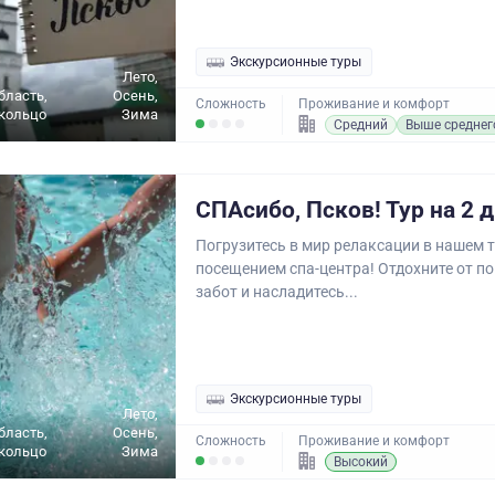
Экскурсионные туры
Лето,
бласть,
Осень,
Сложность
Проживание и комфорт
кольцо
Зима
Средний
Выше среднег
СПАсибо, Псков! Тур на 2 
Погрузитесь в мир релаксации в нашем т
посещением спа-центра! Отдохните от п
забот и насладитесь...
Экскурсионные туры
Лето,
бласть,
Осень,
Сложность
Проживание и комфорт
кольцо
Зима
Высокий