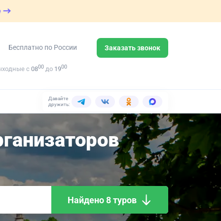
е
Бесплатно по России
Заказать звонок
00
00
ыходные с
08
до
19
Давайте
дружить:
ганизаторов
Найдено 8 туров