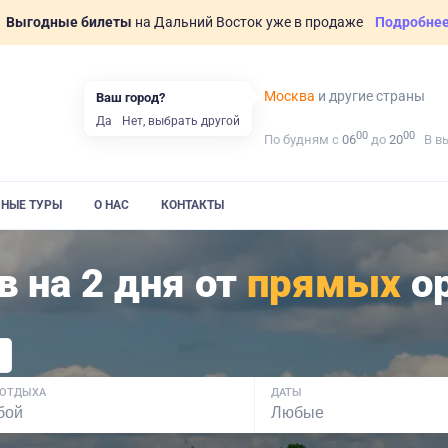
Выгодные билеты
на Дальний Восток уже в продаже
Подробне
Москва
и другие страны
Ваш город?
Да
Нет, выбрать другой
00
00
По будням с
06
до
20
В в
ВНЫЕ ТУРЫ
О НАС
КОНТАКТЫ
в на 2 дня от
прямых
ор
 ОТДЫХА
ДАТЫ