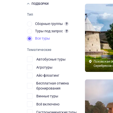
ПОДБОРКИ
Тип
Сборные группы
Туры под запрос
Все туры
Тематические
Автобусные туры
Псковская о
Серебряное 
Агротуры
Айс-флоатинг
Бесплатная отмена
бронирования
Винные туры
Всё включено
Гастрономические туры