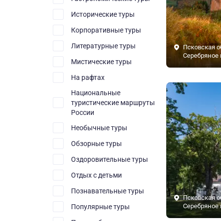
Исторические туры
Корпоративные туры
Литературные туры
Псковская о
Серебряное 
Мистические туры
На рафтах
Национальные
туристические маршруты
России
Необычные туры
Обзорные туры
Оздоровительные туры
Отдых с детьми
Познавательные туры
Псковская о
Серебряное 
Популярные туры