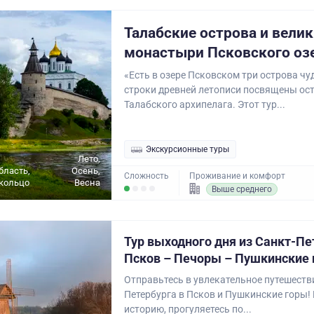
Талабские острова и вели
монастыри Псковского оз
«Есть в озере Псковском три острова чу
строки древней летописи посвящены ос
Талабского архипелага. Этот тур...
Экскурсионные туры
Лето,
бласть,
Осень,
Сложность
Проживание и комфорт
кольцо
Весна
Выше среднего
Тур выходного дня из Санкт-Пе
Псков – Печоры – Пушкинские
Отправьтесь в увлекательное путешестви
Петербурга в Псков и Пушкинские горы! 
историю, прогуляетесь по...