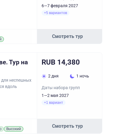
6—7 февраля 2027
+5 вариантов
Смотреть тур
й
RUB 14,380
е. Тур на
2 дня
1 ночь
в для неспешных
ся вдоль
Даты набора групп
1—2 мая 2027
+1 вариант
Смотреть тур
о
Высокий