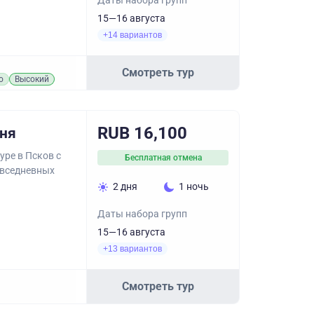
Даты набора групп
15—16 августа
+14 вариантов
Смотреть тур
о
Высокий
RUB 16,100
дня
уре в Псков с
Бесплатная отмена
овседневных
2 дня
1 ночь
Даты набора групп
15—16 августа
+13 вариантов
Смотреть тур