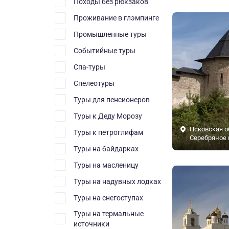
Походы без рюкзаков
Проживание в глэмпинге
Промышленные туры
Событийные туры
Спа-туры
Спелеотуры
Туры для пенсионеров
Туры к Деду Морозу
Псковская о
Туры к петроглифам
Серебряное 
Туры на байдарках
Туры на масленицу
Туры на надувных лодках
Туры на снегоступах
Туры на термальные
источники