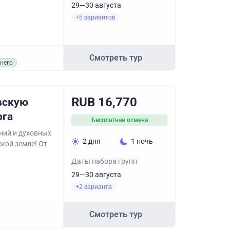
29—30 августа
+5 вариантов
Смотреть тур
него
RUB 16,770
вскую
рга
Бесплатная отмена
ний и духовных
2 дня
1 ночь
кой земле! От
Даты набора групп
29—30 августа
+2 варианта
Смотреть тур