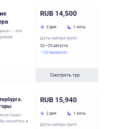
RUB 14,500
кие
ера
2 дня
1 ночь
дных» — эти
тровам
Даты набора групп
22—23 августа
+13 вариантов
Смотреть тур
RUB 15,940
тербурга.
 горы
2 дня
1 ночь
е из Санкт-
Вы окунетесь в
Даты набора групп