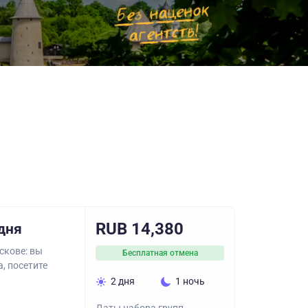
RUB 14,380
дня
скове: вы
Бесплатная отмена
, посетите
2 дня
1 ночь