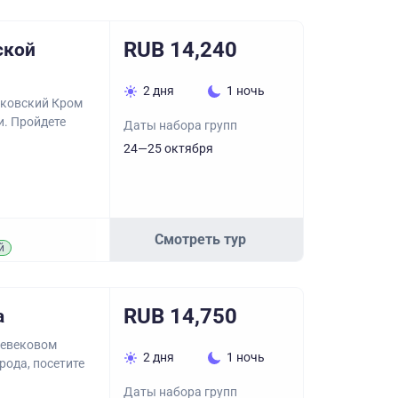
RUB 14,240
ской
2 дня
1 ночь
Псковский Кром
и. Пройдете
Даты набора групп
24—25 октября
Смотреть тур
й
RUB 14,750
а
невековом
2 дня
1 ночь
рода, посетите
Даты набора групп