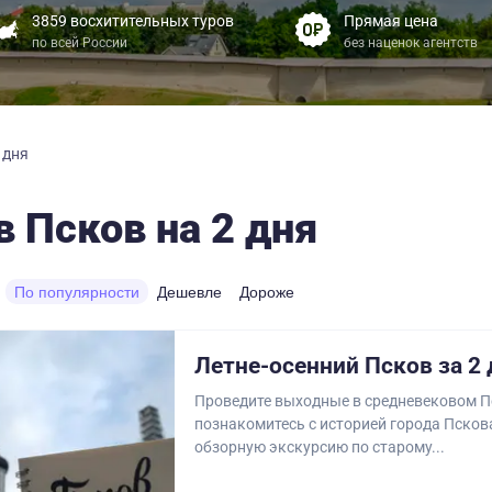
3859 восхитительных туров
Прямая цена
по всей России
без наценок агентств
 дня
в Псков на 2 дня
По популярности
Дешевле
Дороже
Летне-осенний Псков за 2 
Проведите выходные в средневековом П
познакомитесь с историей города Пскова
обзорную экскурсию по старому...