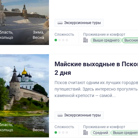
Экскурсионные туры
бласть,
Зима,
Сложность
Проживание и комфорт
кольцо
Весна
Выше среднего
Высоки
Майские выходные в Псков
2 дня
Псков считают одним их лучших городо
путешествий. Здесь интересно прогулять
каменной крепости — самой...
Экскурсионные туры
бласть,
Сложность
Проживание и комфорт
кольцо
Весна
Средний
Выше среднег