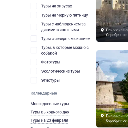
Туры на хивусах
Туры на Черную пятницу
Туры с наблюдением за
дикими животными
Псковская о
Серебряное 
Туры с северным сиянием
Туры, в которые можно с
собакой
Фототуры
Экологические туры
Этнотуры
Календарные
Многодневные туры
Туры выходного дня
Псковская о
Туры на 23 февраля
Серебряное 