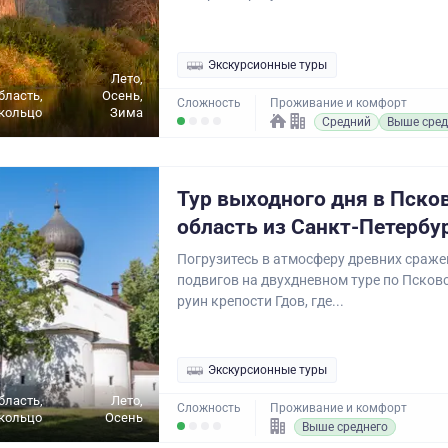
Экскурсионные туры
Лето,
бласть,
Осень,
Сложность
Проживание и комфорт
кольцо
Зима
Средний
Выше сред
Тур выходного дня в Пско
область из Санкт-Петербу
Погрузитесь в атмосферу древних сраже
подвигов на двухдневном туре по Псковс
руин крепости Гдов, где...
Экскурсионные туры
бласть,
Лето,
Сложность
Проживание и комфорт
кольцо
Осень
Выше среднего