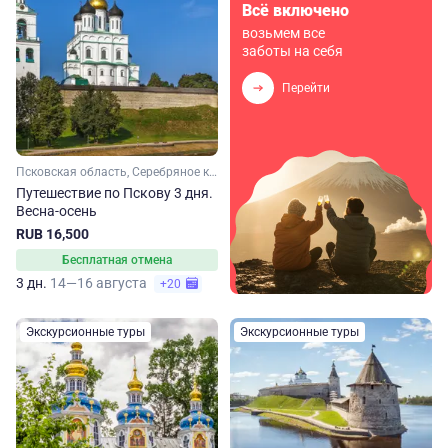
Всё включено
возьмем все
заботы на себя
Перейти
Псковская область, Серебряное кольцо
Путешествие по Пскову 3 дня.
Весна-осень
RUB 16,500
Бесплатная отмена
3 дн.
14—16 августа
+20
Экскурсионные туры
Экскурсионные туры