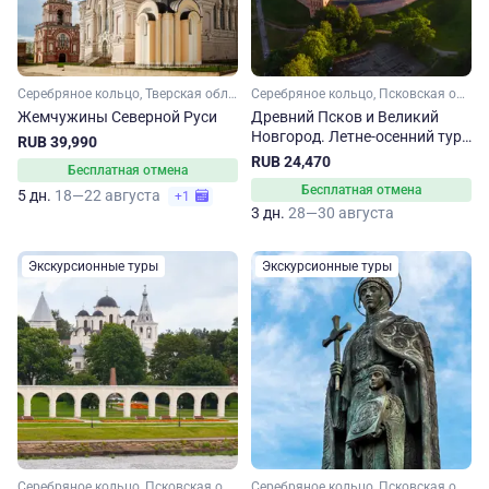
Серебряное кольцо, Тверская область, Псковская область, Новгородская область
Серебряное кольцо, Псковская область, Новгородская область
Жемчужины Северной Руси
Древний Псков и Великий
Новгород. Летне-осенний тур
RUB 39,990
на 3 дня
RUB 24,470
Бесплатная отмена
Бесплатная отмена
5 дн.
18—22 августа
+1
3 дн.
28—30 августа
Экскурсионные туры
Экскурсионные туры
Серебряное кольцо, Псковская область, Новгородская область, Тверская область
Серебряное кольцо, Псковская область, Новгородская область, Тверская область