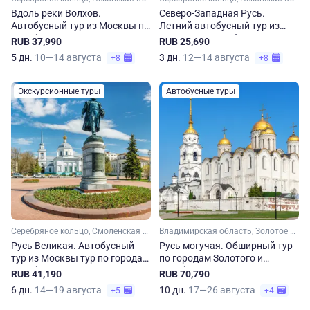
Вдоль реки Волхов.
Северо-Западная Русь.
Автобусный тур из Москвы по
Летний автобусный тур из
Серебряному кольцу
Москвы по серебряному
RUB 37,990
RUB 25,690
кольцу
5 дн.
10—14 августа
3 дн.
12—14 августа
+8
+8
Экскурсионные туры
Автобусные туры
Серебряное кольцо, Смоленская область, Псковская область, Новгородская область, Тверская область
Владимирская область, Золотое кольцо, Малое Золотое кольцо, Ивановская область, Костромская область, Ярославская область, Московская область, Смоленская область, Псковская область, Новгородская область, Серебряное кольцо, Тверская область
Русь Великая. Автобусный
Русь могучая. Обширный тур
тур из Москвы тур по городам
по городам Золотого и
Серебряного кольца
Серебряного кольца
RUB 41,190
RUB 70,790
6 дн.
14—19 августа
10 дн.
17—26 августа
+5
+4