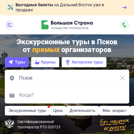
Выгодные билеты
на Дальний Восток уже в
продаже
Экскурсионные туры в Псков
от
прямых
организаторов
Туры
Круизы
Авторские туры
Экскурсионные туры
Цена
Длительность
Мин. возраст
Сертифицированный
туроператор РТО 020723