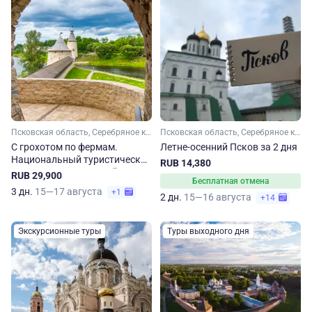
Псковская область, Серебряное кольцо
Псковская область, Серебряное кольцо
С грохотом по фермам.
Летне-осенний Псков за 2 дня
Национальный туристический
RUB 14,380
маршрут по Псковской
RUB 29,900
Бесплатная отмена
области
3 дн.
15—17 августа
+1
2 дн.
15—16 августа
+14
Экскурсионные туры
Туры выходного дня