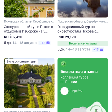
Псковская область, Серебряное кольцо
Псковская область, Серебряное кольцо
Экскурсионный тур в Псков с
Экскурсионный тур по
отдыхом в Изборске на 5
окрестностям Пскова с
дней. Лето-осень
отдыхом в Печорах. Лето
RUB 32,420
RUB 29,170
5 дн.
14—18 августа
+13
Бесплатная отмена
5 дн.
14—18 августа
+13
Экскурсионные туры
Бесплатная отмена
коллекция туров
по России
Перейти