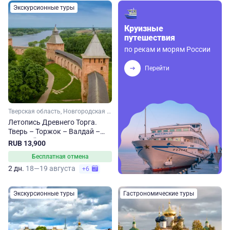
Экскурсионные туры
Круизные
путешествия
по рекам и морям России
Перейти
Тверская область, Новгородская область
Летопись Древнего Торга.
Тверь – Торжок – Валдай –
Великий Новгород
RUB 13,900
Бесплатная отмена
2 дн.
18—19 августа
+6
Экскурсионные туры
Гастрономические туры