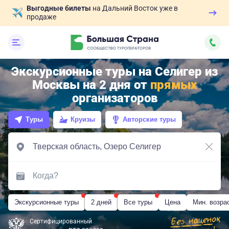
Выгодные билеты
на Дальний Восток уже в
продаже
Экскурсионные туры на Селигер из
Москвы на 2 дня от
прямых
организаторов
Туры
Круизы
Авторские туры
Экскурсионные туры
2 дней
Все туры
Цена
Мин. возра
Сертифицированный