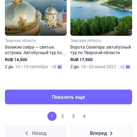
Тверская область
Тверская область
Великие озёра — cвятые
Ворота Селигера: автобусный
острова. Автобусный тур по
тур по Тверской области
Тверской области
RUB 14,500
RUB 17,900
2 дн.
12—13 сентября
2 дн.
19—20 июня 2027
+9
+2
Показать еще
1
2
3
4
Назад
Вперед