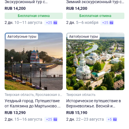
Экскурсионный тур с
Зимний экскурсионный тур с
посещением Валдая и
посещением Валдая и
RUB 14,200
RUB 14,200
Великого Новгорода
Великого Новгорода
Бесплатная отмена
Бесплатная отмена
2 дн.
10—11 августа
2 дн.
5—6 ноября
+25
+25
Автобусные туры
Автобусные туры
Тверская область, Ярославская область
Тверская область
Уездный город. Путешествие
Историческое путешествие в
от Калязина до Мартыново.
Верхневолжье. Весной и
Весной и летом
летом
RUB 13,290
RUB 15,190
2 дн.
15—16 августа
2 дн.
22—23 августа
+25
+5