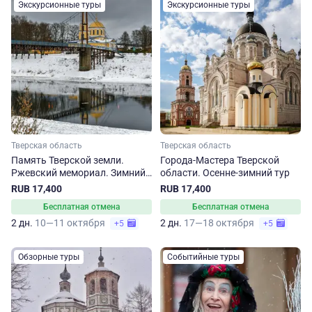
Экскурсионные туры
Экскурсионные туры
Тверская область
Тверская область
Память Тверской земли.
Города-Мастера Тверской
Ржевский мемориал. Зимний
области. Осенне-зимний тур
тур
RUB 17,400
RUB 17,400
Бесплатная отмена
Бесплатная отмена
2 дн.
10—11 октября
2 дн.
17—18 октября
+5
+5
Обзорные туры
Событийные туры