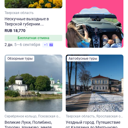
Тверская область
Нескучные выходные в
Тверской губернии.
Автобусный тур из Санкт-
RUB 18,770
Петербурга
Бесплатная отмена
2 дн.
5—6 сентября
+1
Обзорные туры
Автобусные туры
Серебряное кольцо, Псковская область, Тверская область
Тверская область, Ярославская область
Великие Луки, Полибино,
Уездный город. Путешествие
Торопец, Наумово: земля,
от Калязина до Мартыново