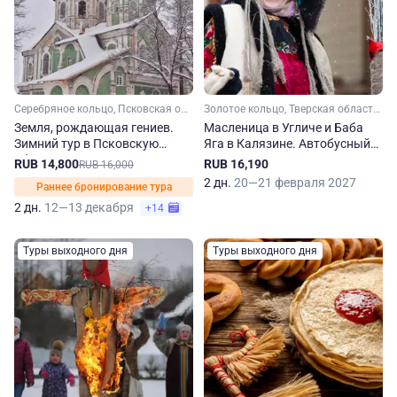
Серебряное кольцо, Псковская область, Тверская область
Золотое кольцо, Тверская область, Ярославская область
Земля, рождающая гениев.
Масленица в Угличе и Баба
Зимний тур в Псковскую
Яга в Калязине. Автобусный
область
тур из Москвы
RUB 14,800
RUB 16,190
RUB 16,000
2 дн.
20—21 февраля 2027
Раннее бронирование тура
2 дн.
12—13 декабря
+14
Туры выходного дня
Туры выходного дня