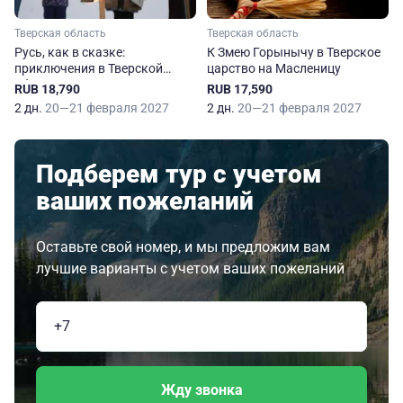
Тверская область
Тверская область
Русь, как в сказке:
К Змею Горынычу в Тверское
приключения в Тверской
царство на Масленицу
области на Масленицу
RUB 18,790
RUB 17,590
2 дн.
20—21 февраля 2027
2 дн.
20—21 февраля 2027
Подберем тур с учетом
ваших пожеланий
Оставьте свой номер, и мы предложим вам
лучшие варианты с учетом ваших пожеланий
Жду звонка