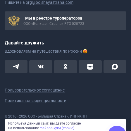
Пишите на
org@bolshayastrana.com
Мы в реестре туроператоров
ООО «Большая Страна» РТО 020723
Давайте дружить
Вдохновляем на путешествия
по России
Пользовательское соглашение
Политика конфиденциальности
© 2016—2026 ООО «Большая Страна». ИНН/КПП
5908078160/590801001 ОГРН 1185958020533
Используя данный сайт, вы даете согласие
Номер в реестре Роскомнадзора № 59-18-006319 (Приказ № 321 от
на использование
файлов куки (cookie)
11.10.2018)