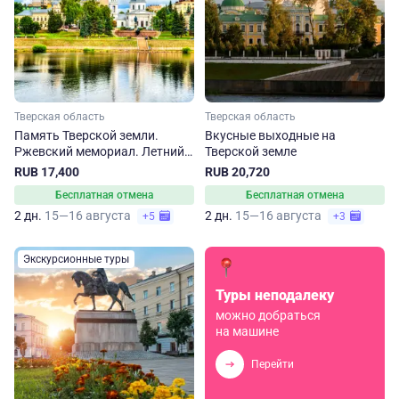
Тверская область
Тверская область
Память Тверской земли.
Вкусные выходные на
Ржевский мемориал. Летний
Тверской земле
тур
RUB 17,400
RUB 20,720
Бесплатная отмена
Бесплатная отмена
2 дн.
15—16 августа
2 дн.
15—16 августа
+5
+3
Экскурсионные туры
Туры неподалеку
можно добраться
на машине
Перейти