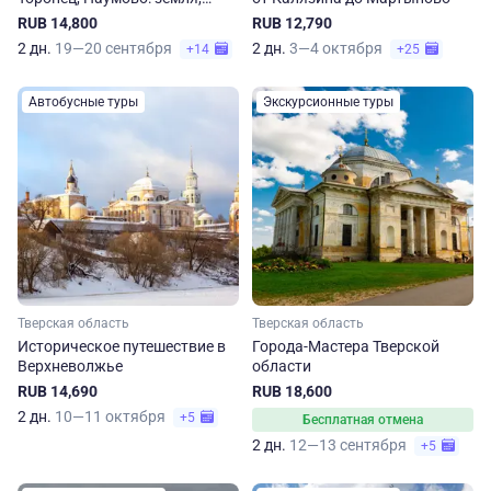
рождающая гениев
RUB 14,800
RUB 12,790
2 дн.
19—20 сентября
2 дн.
3—4 октября
+14
+25
Автобусные туры
Экскурсионные туры
Тверская область
Тверская область
Историческое путешествие в
Города-Мастера Тверской
Верхневолжье
области
RUB 14,690
RUB 18,600
2 дн.
10—11 октября
+5
Бесплатная отмена
2 дн.
12—13 сентября
+5