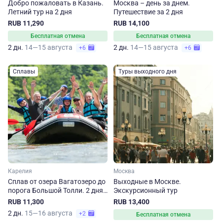
Добро пожаловать в Казань.
Москва – день за днем.
Летний тур на 2 дня
Путешествие за 2 дня
RUB 11,290
RUB 14,100
Бесплатная отмена
Бесплатная отмена
2 дн.
14—15 августа
2 дн.
14—15 августа
+6
+6
Сплавы
Туры выходного дня
Карелия
Москва
Сплав от озера Вагатозеро до
Выходные в Москве.
порога Большой Толли. 2 дня
Экскурсионный тур
в Карелии
RUB 11,300
RUB 13,400
2 дн.
15—16 августа
+2
Бесплатная отмена