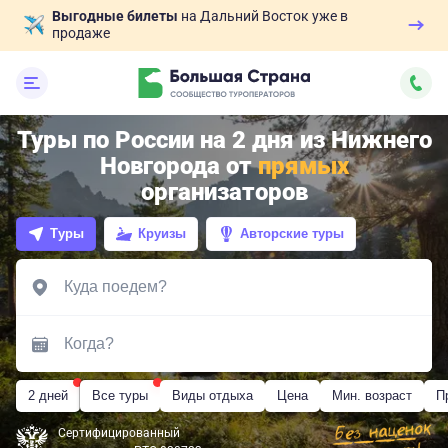
Выгодные билеты
на Дальний Восток уже в
продаже
Туры по России на 2 дня из Нижнего
Новгорода от
прямых
организаторов
Туры
Круизы
Авторские туры
2 дней
Все туры
Виды отдыха
Цена
Мин. возраст
П
Сертифицированный