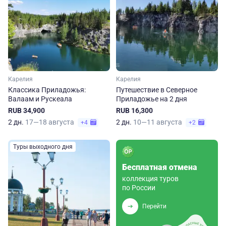
Карелия
Карелия
Классика Приладожья:
Путешествие в Северное
Валаам и Рускеала
Приладожье на 2 дня
RUB 34,900
RUB 16,300
2 дн.
17—18 августа
2 дн.
10—11 августа
+4
+2
Туры выходного дня
Бесплатная отмена
коллекция туров
по России
Перейти