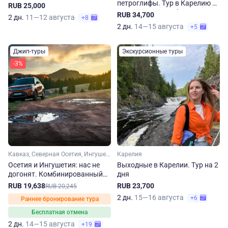
петроглифы. Тур в Карелию и
RUB 25,000
Архангельскую область
RUB 34,700
2 дн.
11—12 августа
+8
2 дн.
14—15 августа
+5
Джип-туры
Экскурсионные туры
-3%
Кавказ, Северная Осетия, Ингушетия
Карелия
Осетия и Ингушетия: нас не
Выходные в Карелии. Тур на 2
догонят. Комбинированный
дня
джип-тур на 2 дня
RUB 19,638
RUB 23,700
RUB 20,245
2 дн.
15—16 августа
+6
Раннее бронирование тура
Бесплатная отмена
2 дн.
14—15 августа
+19