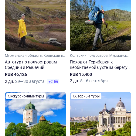
Мурманская область, Кольский полуостров, Арктика
Кольский полуостров, Мурманская область, Арктика
Автотур по полуостровам
Поход от Териберки к
Средний и Рыбачий
необитаемой бухте на берегу
океана
RUB 46,126
RUB 15,400
2 дн.
5—6 сентября
2 дн.
29—30 августа
+2
Экскурсионные туры
Обзорные туры