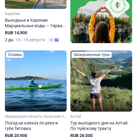
Карелия
Выходные в Карелии:
Марциальные воды — Гирвас
— Кивач
RUB 14,900
2 дн.
15—16 августа
+2
Сплавы
Экскурсионные туры
Мурманская область, Кольский полуостров, Арктика
Алтай
Поход на каяках по реке и
Тур выходного дня на Алтай.
губе Титовка
По Чуйскому тракту
RUB 20,900
RUB 26,500