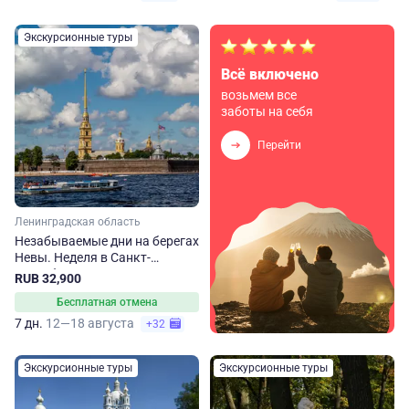
Экскурсионные туры
Всё включено
возьмем все
заботы на себя
Перейти
Ленинградская область
Незабываемые дни на берегах
Невы. Неделя в Санкт-
Петербурге
RUB 32,900
Бесплатная отмена
7 дн.
12—18 августа
+32
Экскурсионные туры
Экскурсионные туры