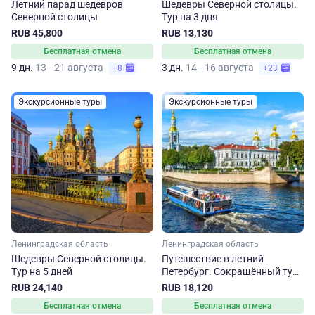
Летний парад шедевров
Шедевры Северной столицы.
Северной столицы
Тур на 3 дня
RUB 45,800
RUB 13,130
Бесплатная отмена
Бесплатная отмена
9 дн.
13—21 августа
3 дн.
14—16 августа
+8
+23
Экскурсионные туры
Экскурсионные туры
Ленинградская область
Ленинградская область
Шедевры Северной столицы.
Путешествие в летний
Тур на 5 дней
Петербург. Сокращённый тур
со среды
RUB 24,140
RUB 18,120
Бесплатная отмена
Бесплатная отмена