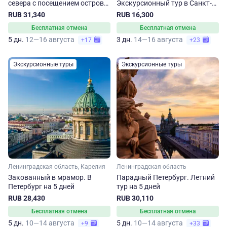
севера с посещением острова
Экскурсионный тур в Санкт-
Валаам
Петербург и Карелию на 3 дня
RUB 31,340
RUB 16,300
Бесплатная отмена
Бесплатная отмена
5 дн.
12—16 августа
3 дн.
14—16 августа
+17
+23
Экскурсионные туры
Экскурсионные туры
Ленинградская область, Карелия
Ленинградская область
Закованный в мрамор. В
Парадный Петербург. Летний
Петербург на 5 дней
тур на 5 дней
RUB 28,430
RUB 30,110
Бесплатная отмена
Бесплатная отмена
5 дн.
10—14 августа
5 дн.
10—14 августа
+9
+33