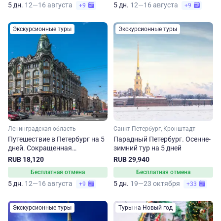
5 дн.
12—16 августа
5 дн.
12—16 августа
+9
+9
Экскурсионные туры
Экскурсионные туры
Ленинградская область
Санкт-Петербург, Кронштадт
Путешествие в Петербург на 5
Парадный Петербург. Осенне-
дней. Сокращенная
зимний тур на 5 дней
программа
RUB 18,120
RUB 29,940
Бесплатная отмена
Бесплатная отмена
5 дн.
12—16 августа
5 дн.
19—23 октября
+9
+33
Экскурсионные туры
Туры на Новый год