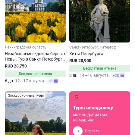
Ленинградская область
Санкт-Петербург, Петергоф
Незабываемые дни на берегах
Хиты Петербурга
Невы. Тур в Санкт-Петербург
RUB 20,900
на 6 дней
RUB 28,750
Бесплатная отмена
Бесплатная отмена
3 дн.
14—16 августа
+28
6 дн.
12—17 августа
+8
Экскурсионные туры
Туры неподалеку
можно добраться
на машине
Перейти