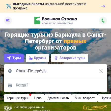
Выгодные билеты
на Дальний Восток уже в
продаже
Горящие туры из Барнаула в Санкт-
Петербург от
прямых
организаторов
Туры
Круизы
Авторские туры
Горящие туры
Цена
Длительность
Мин. возраст
Прожи
Сертифицированный