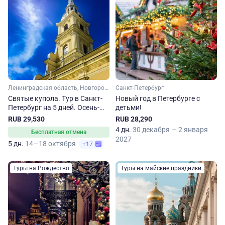
Ленинградская область, Новгородская область
Санкт-Петербург
Святые купола. Тур в Санкт-
Новый год в Петербурге с
Петербург на 5 дней. Осень-
детьми!
весна
RUB 29,530
RUB 28,290
4 дн.
30 декабря — 2 января
Бесплатная отмена
2027
5 дн.
14—18 октября
+17
Туры на Рождество
Туры на майские праздники