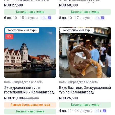
Калининградской области
RUB 27,500
RUB 68,000
Бесплатная отмена
Бесплатная отмена
6 дн.
10—15 августа
8 дн.
10—17 августа
+30
+6
Экскурсионные туры
Экскурсионные туры
-3%
Калининградская область
Калининградская область
Экскурсионный тур в
Вкус Балтики. Экскурсионный
гостеприимный Калининград
тур по Калининграду
RUB 31,100
RUB 26,500
RUB 32,100
Раннее бронирование тура
Бесплатная отмена
4 дн.
11—14 августа
+11
Бесплатная отмена