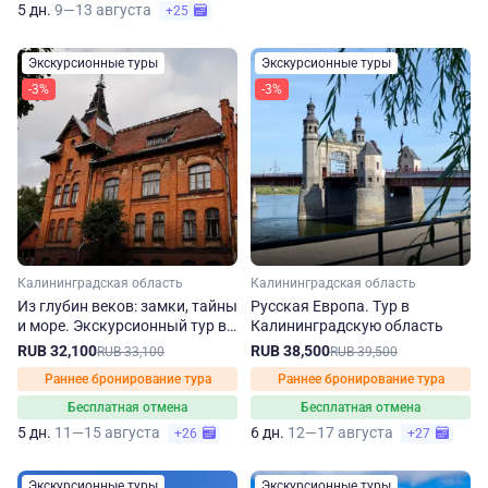
5 дн.
9—13 августа
+25
Экскурсионные туры
Экскурсионные туры
-3%
-3%
Калининградская область
Калининградская область
Из глубин веков: замки, тайны
Русская Европа. Тур в
и море. Экскурсионный тур в
Калининградскую область
Калининград
RUB 32,100
RUB 38,500
RUB 33,100
RUB 39,500
Раннее бронирование тура
Раннее бронирование тура
Бесплатная отмена
Бесплатная отмена
5 дн.
11—15 августа
6 дн.
12—17 августа
+26
+27
Экскурсионные туры
Экскурсионные туры