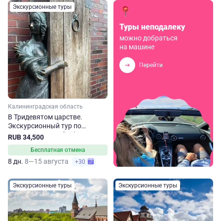
Экскурсионные туры
Туры неподалеку
можно добраться
на машине
Перейти
Калининградская область
В Тридевятом царстве.
Экскурсионный тур по
Калининградской области
RUB 34,500
Бесплатная отмена
8 дн.
8—15 августа
+30
Экскурсионные туры
Экскурсионные туры