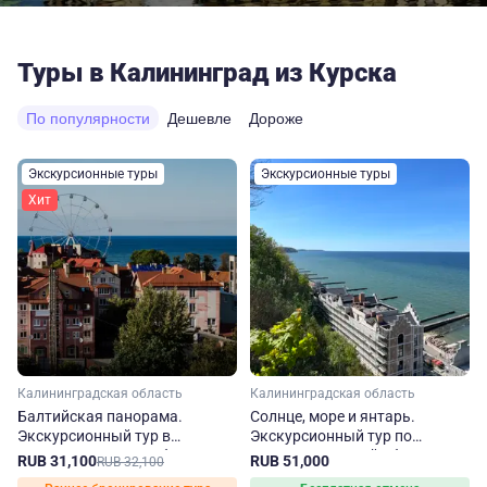
Туры в Калининград из Курска
По популярности
Дешевле
Дороже
Экскурсионные туры
Экскурсионные туры
Хит
Калининградская область
Калининградская область
Балтийская панорама.
Солнце, море и янтарь.
Экскурсионный тур в
Экскурсионный тур по
Калининградскую область
Калининградской области
RUB 31,100
RUB 51,000
RUB 32,100