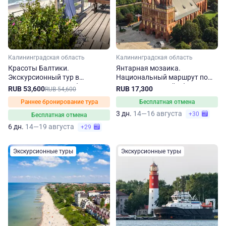
Калининградская область
Калининградская область
Красоты Балтики.
Янтарная мозаика.
Экскурсионный тур в
Национальный маршрут по
Калининградскую область на
Калининградской области
RUB 53,600
RUB 17,300
RUB 54,600
6 дней
Раннее бронирование тура
Бесплатная отмена
3 дн.
14—16 августа
+30
Бесплатная отмена
6 дн.
14—19 августа
+29
Экскурсионные туры
Экскурсионные туры