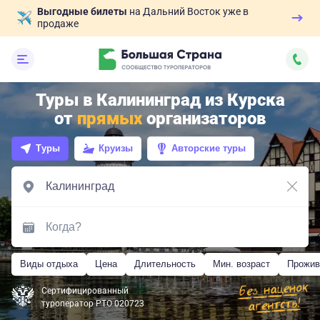
Выгодные билеты
на Дальний Восток уже в
продаже
Туры в Калининград из Курска
от
прямых
организаторов
Туры
Круизы
Авторские туры
Виды отдыха
Цена
Длительность
Мин. возраст
Прожив
Сертифицированный
туроператор РТО 020723