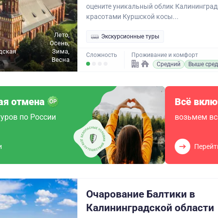
оцените уникальный облик Калининград
красотами Куршской косы...
Лето,
Экскурсионные туры
Осень,
дская
Зима,
Сложность
Проживание и комфорт
Весна
Средний
Выше сред
ая отмена
Всё вклю
уров по России
возьмем вс
и
Перейт
Очарование Балтики в
Калининградской области