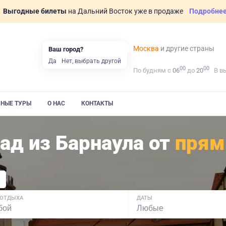
Выгодные билеты
на Дальний Восток уже в продаже
Подробне
Москва
и другие страны
Ваш город?
Да
Нет, выбрать другой
00
00
По будням с
06
до
20
В в
ВНЫЕ ТУРЫ
О НАС
КОНТАКТЫ
ад из Барнаула от
пря
 ОТДЫХА
ДАТЫ