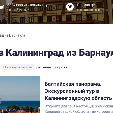
3874 восхитительных тура
Прямая цена
по всей России
без наценок агентств
ад из Барнаула
в Калининград из Барнау
По популярности
Дешевле
Дороже
Балтийская панорама.
Экскурсионный тур в
Калининградскую область
Откройте для себя настоящие жемчужи
Калининградской области, где история 