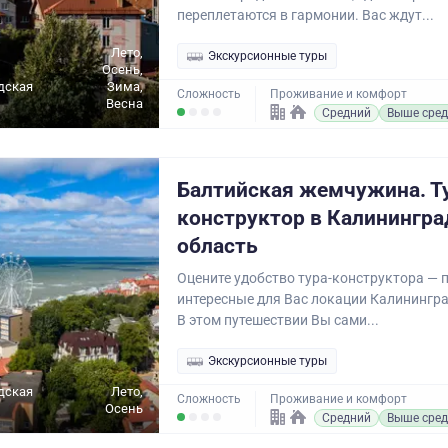
переплетаются в гармонии. Вас ждут...
Лето,
Экскурсионные туры
Осень,
дская
Зима,
Сложность
Проживание и комфорт
Весна
Средний
Выше сред
Балтийская жемчужина. Т
конструктор в Калинингр
область
Оцените удобство тура-конструктора — 
интересные для Вас локации Калинингра
В этом путешествии Вы сами...
Экскурсионные туры
дская
Лето,
Сложность
Проживание и комфорт
Осень
Средний
Выше сред