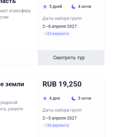
ласть
5 дней
4 ночи
вает атмосферу
стве
Даты набора групп
2—6 апреля 2027
+33 варианта
Смотреть тур
RUB 19,250
е земли
4 дня
3 ночи
градской
та, узнаете
Даты набора групп
2—5 апреля 2027
+34 варианта