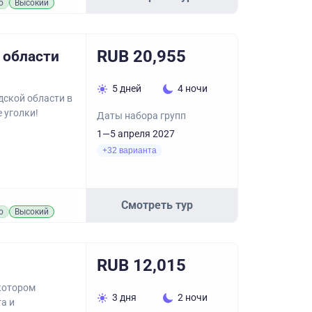
о
Высокий
RUB 20,955
 области
5 дней
4 ночи
дской области в
 уголки!
Даты набора групп
1—5 апреля 2027
+32 варианта
Смотреть тур
о
Высокий
RUB 12,015
 котором
3 дня
2 ночи
а и