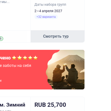
 мы...
Даты набора групп
2—4 апреля 2027
+32 варианта
Смотреть тур
й
чено
е заботы на себя
и
RUB 25,700
м. Зимний