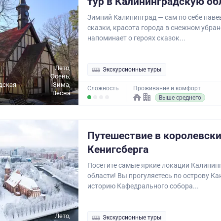
тур в Калининградскую об
Зимний Калининград — сам по себе наве
сказки, красота города в снежном убран
напоминает о героях сказок...
Лето,
Экскурсионные туры
Осень,
дская
Зима,
Сложность
Проживание и комфорт
Весна
Выше среднего
Путешествие в королевски
Кенигсберга
Посетите самые яркие локации Калинин
области! Вы прогуляетесь по острову Кан
историю Кафедрального собора...
Лето,
Экскурсионные туры