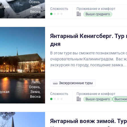
Осень,
дская
Зима,
Сложность
Проживание и комфорт
Весна
Выше среднего
Янтарный Кенигсберг. Тур
дня
В этом туре вы сможете познакомиться 
очаровательным Калининградом. Вас ж
экскурсия по городу, посещение замка...
Лето,
Экскурсионные туры
Осень,
дская
Зима,
Сложность
Проживание и комфорт
Весна
Выше среднего
Высоки
Янтарный вояж зимой. Тур