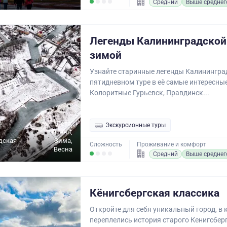
Средний
Выше среднег
Легенды Калининградской
зимой
Узнайте старинные легенды Калинингра
пятидневном туре в её самые интересные
Колоритные Гурьевск, Правдинск...
Лето,
Экскурсионные туры
Осень,
дская
Зима,
Сложность
Проживание и комфорт
Весна
Средний
Выше среднег
Кёнигсбергская классика
Откройте для себя уникальный город, в
переплелись история старого Кенигсберг