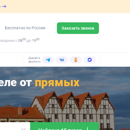
е
Бесплатно по России
Заказать звонок
00
00
ыходные с
08
до
19
Давайте
дружить:
еле от
прямых