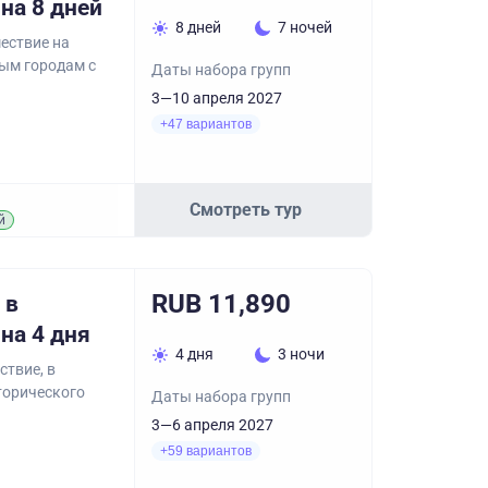
на 8 дней
8 дней
7 ночей
ествие на
ным городам с
Даты набора групп
3—10 апреля 2027
+47 вариантов
Смотреть тур
й
RUB 11,890
 в
на 4 дня
4 дня
3 ночи
ствие, в
торического
Даты набора групп
3—6 апреля 2027
+59 вариантов