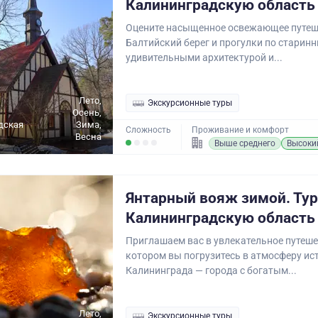
Калининградскую область 
Оцените насыщенное освежающее путеш
Балтийский берег и прогулки по старин
удивительными архитектурой и...
Лето,
Экскурсионные туры
Осень,
дская
Зима,
Сложность
Проживание и комфорт
Весна
Выше среднего
Высоки
Янтарный вояж зимой. Тур
Калининградскую область 
Приглашаем вас в увлекательное путеше
котором вы погрузитесь в атмосферу ис
Калининграда — города с богатым...
Лето,
Экскурсионные туры