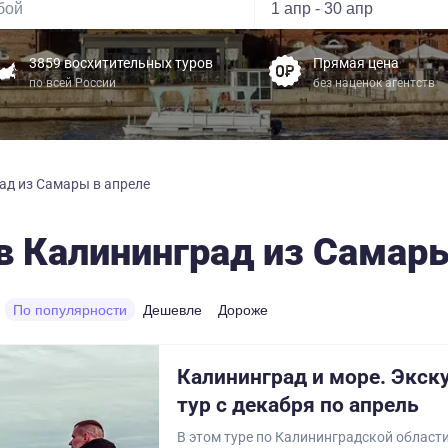
3859 восхитительных туров
Прямая цена
по всей России
без наценок агентств
ад из Самары в апреле
в Калининград из Самары
По популярности
Дешевле
Дороже
Калининград и море. Экс
тур с декабря по апрель
В этом туре по Калининградской област