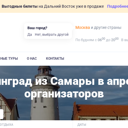
Выгодные билеты
на Дальний Восток уже в продаже
Подробне
Москва
и другие страны
Ваш город?
Да
Нет, выбрать другой
00
00
По будням с
06
до
20
В в
ВНЫЕ ТУРЫ
О НАС
КОНТАКТЫ
нград из Самары в апр
организаторов
 ОТДЫХА
ДАТЫ