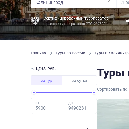
Сертифицированный туроператор
в реестре туроператоров РТО 020723
Главная
Туры по России
Туры в Калинингр
Туры 
ЦЕНА, РУБ.
за тур
за сутки
Сортировать по:
от
до