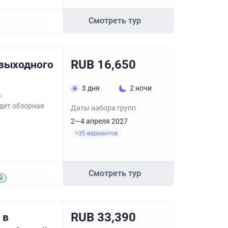
Смотреть тур
RUB 16,650
 выходного
3 дня
2 ночи
с
дет обзорная
Даты набора групп
2—4 апреля 2027
+35 вариантов
Смотреть тур
й
RUB 33,390
 в