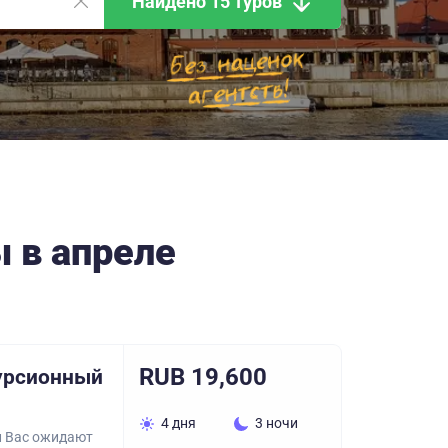
Найдено 15 туров
 в апреле
RUB 19,600
курсионный
4 дня
3 ночи
и Вас ожидают