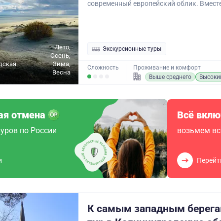
современный европейский облик. Вместе
Лето,
Экскурсионные туры
Осень,
дская
Зима,
Сложность
Проживание и комфорт
Весна
Выше среднего
Высоки
ая отмена
Всё вклю
уров по России
возьмем вс
и
Перейт
К самым западным берега