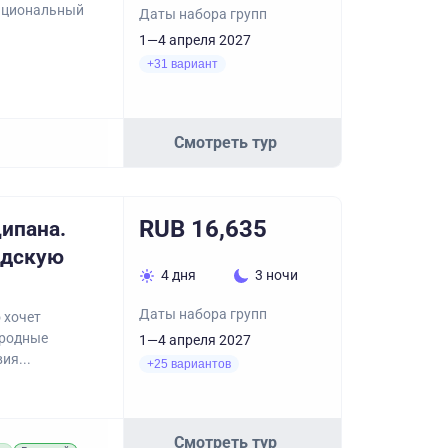
национальный
Даты набора групп
1—4 апреля 2027
+31 вариант
Смотреть тур
RUB 16,635
ципана.
адскую
4 дня
3 ночи
Даты набора групп
 хочет
иродные
1—4 апреля 2027
ия...
+25 вариантов
Смотреть тур