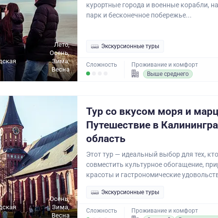
курортные города и военные корабли, 
парк и бесконечное побережье...
Лето,
Экскурсионные туры
Осень,
дская
Зима,
Сложность
Проживание и комфорт
Весна
Выше среднего
Тур со вкусом моря и мар
Путешествие в Калинингр
область
Этот тур — идеальный выбор для тех, кто
совместить культурное обогащение, пр
красоты и гастрономические удовольств
Экскурсионные туры
Осень,
дская
Зима,
Сложность
Проживание и комфорт
Весна