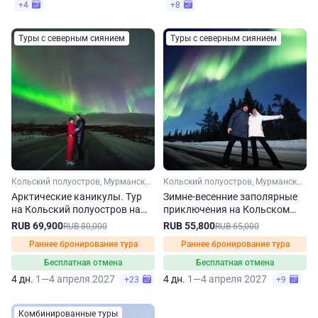
+4
+8
Туры с северным сиянием
Туры с северным сиянием
Кольский полуостров, Мурманская область, Арктика
Кольский полуостров, Мурманская область, Арктика
Арктические каникулы. Тур
Зимне-весенние заполярные
на Кольский полуостров на
приключения на Кольском
зиму-весну
полуострове
RUB 69,900
RUB 55,800
RUB 80,000
RUB 65,000
Раннее бронирование тура
Раннее бронирование тура
Бесплатная отмена
Бесплатная отмена
4 дн.
1—4 апреля 2027
4 дн.
1—4 апреля 2027
+23
+9
Комбинированные туры