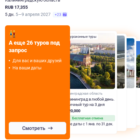
Калининградскую область
RUB 17,355
5 дн.
5—9 апреля 2027
+23
Экскурсионные туры
Экскурсионные туры
А еще 26 туров под
Экскурсионные туры
Хит
Экскурсионные туры
запрос
Для вас и ваших друзей
На ваши даты
Калининградская область
В Калининград в любой день.
Цикличный тур на 3 дня
RUB 20,000
Бесплатная отмена
Любые даты с 1 янв. по 31 дек.
Смотреть