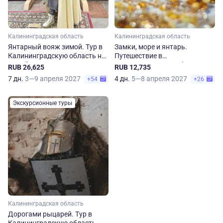
Калининградская область
Калининградская область
Янтарный вояж зимой. Тур в
Замки, море и янтарь.
Калининградскую область на
Путешествие в
7 дней
Калининградскую область
RUB 26,625
RUB 12,735
7 дн.
3—9 апреля 2027
4 дн.
5—8 апреля 2027
+54
+26
Экскурсионные туры
Калининградская область
Дорогами рыцарей. Тур в