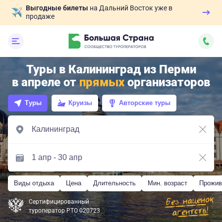
Выгодные билеты
на Дальний Восток уже в
продаже
Туры в Калининград из Перми
в апреле от
прямых
организаторов
Туры
Круизы
Авторские туры
Виды отдыха
Цена
Длительность
Мин. возраст
Прожив
Сертифицированный
туроператор РТО 020723