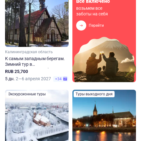
Всё включено
возьмем все
заботы на себя
Перейти
Калининградская область
К самым западным берегам.
Зимний тур в
Калининградскую область
RUB 25,700
5 дн.
2—6 апреля 2027
+34
Экскурсионные туры
Туры выходного дня