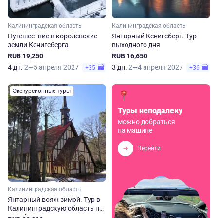
Калининградская область
Калининградская область
Путешествие в королевские
Янтарный Кенигсберг. Тур
земли Кенигсберга
выходного дня
RUB 19,250
RUB 16,650
4 дн.
2—5 апреля 2027
3 дн.
2—4 апреля 2027
+35
+36
Экскурсионные туры
Туры неподалеку
можно добраться
на машине
Перейти
Калининградская область
Янтарный вояж зимой. Тур в
Калининградскую область на
8 дней