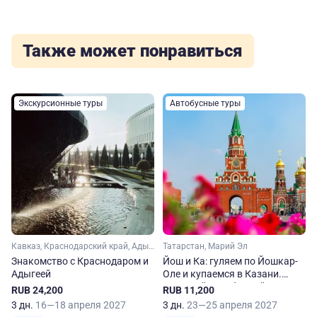
Также может понравиться
Экскурсионные туры
Автобусные туры
Кавказ, Краснодарский край, Адыгея
Татарстан, Марий Эл
Знакомство с Краснодаром и
Йош и Ка: гуляем по Йошкар-
Адыгеей
Оле и купаемся в Казани.
Весенний автобусный тур из
RUB 24,200
RUB 11,200
Перми
3 дн.
16—18 апреля 2027
3 дн.
23—25 апреля 2027