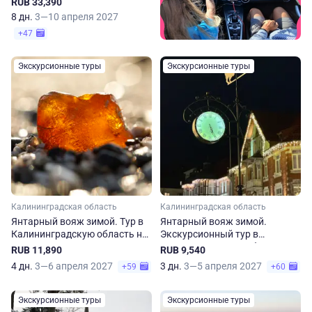
RUB 33,390
8 дн.
3—10 апреля 2027
+47
Экскурсионные туры
Экскурсионные туры
Калининградская область
Калининградская область
Янтарный вояж зимой. Тур в
Янтарный вояж зимой.
Калининградскую область на
Экскурсионный тур в
4 дня
Калининградскую область на
RUB 11,890
RUB 9,540
3 дня
4 дн.
3—6 апреля 2027
3 дн.
3—5 апреля 2027
+59
+60
Экскурсионные туры
Экскурсионные туры