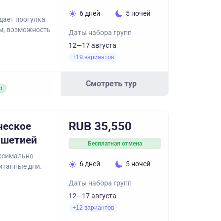
6 дней
5 ночей
дает прогулка
м, возможность
Даты набора групп
12—17 августа
+19 вариантов
Смотреть тур
о
RUB 35,550
ческое
ушетией
Бесплатная отмена
аксимально
6 дней
5 ночей
итанные дни.
Даты набора групп
12—17 августа
+12 вариантов