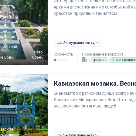
Это тур для тех, кто любит сочетать акт
яркими впечатлениями о самобытной ку
красотой природы и таинством...
брус,
алкария,
еркесия,
Экскурсионные туры
кий край,
Лето,
Сложность
Проживание и комфорт
ые Воды
Осень
Средний
Выше среднег
Кавказская мозаика. Весн
Знакомство с регионом лучше всего нач
Кавказских Минеральных Вод. Этот чуд
все времена притягивал людей...
казские
е Воды,
Экскурсионные туры