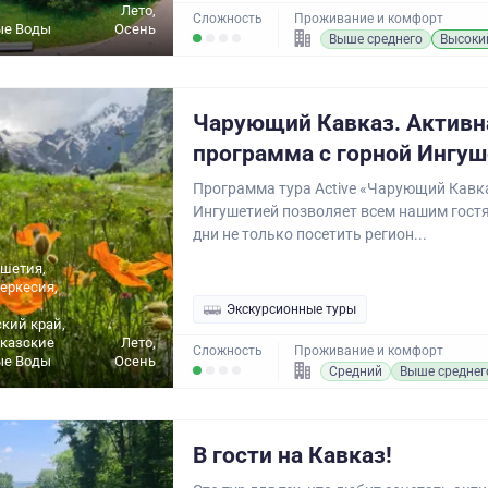
Лето,
Сложность
Проживание и комфорт
ые Воды
Осень
Выше среднего
Высоки
Чарующий Кавказ. Активн
программа с горной Ингуш
Программа тура Active «Чарующий Кавка
Ингушетией позволяет всем нашим гост
дни не только посетить регион...
ушетия,
еркесия,
Экскурсионные туры
кий край,
вказские
Лето,
Сложность
Проживание и комфорт
ые Воды
Осень
Средний
Выше среднег
В гости на Кавказ!