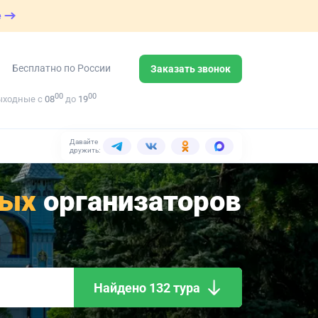
е
Бесплатно по России
Заказать звонок
00
00
ыходные с
08
до
19
Давайте
дружить:
ых
организаторов
Найдено 132 тура