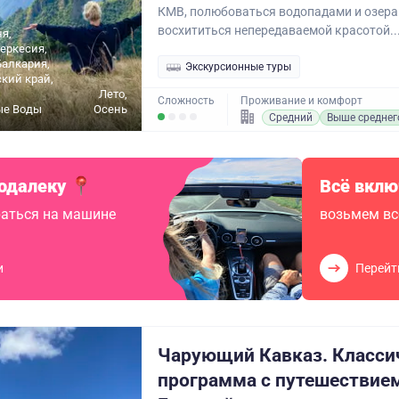
КМВ, полюбоваться водопадами и озера
восхититься непередаваемой красотой..
ня,
еркесия,
алкария,
Экскурсионные туры
кий край,
Лето,
Сложность
Проживание и комфорт
ые Воды
Осень
Средний
Выше среднег
одалеку
Всё вклю
аться на машине
возьмем вс
и
Перейт
Чарующий Кавказ. Класси
программа с путешествие