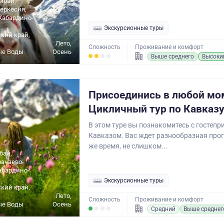
мбай,
еркесия,
Кабардино-
Экскурсионные туры
кий край,
Лето,
Сложность
Проживание и комфорт
ые Воды
Осень
Выше среднего
Высоки
Присоединись в любой мо
Цикличный тур по Кавказ
В этом туре вы познакомитесь с гостеп
Кавказом. Вас ждет разнообразная прогр
же время, не слишком...
бай,
рачаево-
абардино-
Экскурсионные туры
кий край,
Лето,
Сложность
Проживание и комфорт
ые Воды
Осень
Средний
Выше среднег