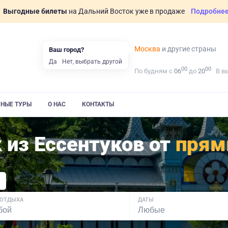
Выгодные билеты
на Дальний Восток уже в продаже
Подробне
Москва
и другие страны
Ваш город?
Да
Нет, выбрать другой
00
00
По будням с
06
до
20
В в
ВНЫЕ ТУРЫ
О НАС
КОНТАКТЫ
 из Ессентуков от
прям
 ОТДЫХА
ДАТЫ