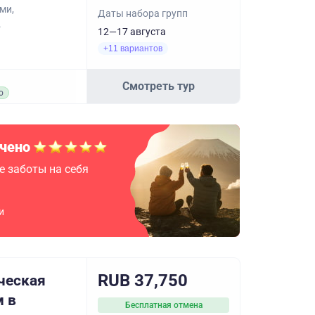
ми,
Даты набора групп
.
12—17 августа
+11 вариантов
Смотреть тур
о
чено
е заботы на себя
и
RUB 37,750
ческая
м в
Бесплатная отмена