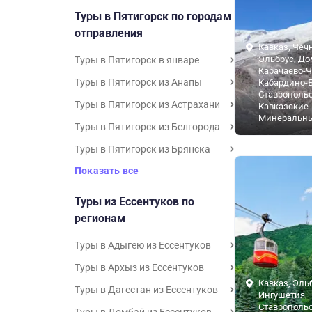
Туры в Пятигорск по городам
отправления
Кавказ, Чеч
Эльбрус, До
Туры в Пятигорск в январе
Карачаево-Ч
Туры в Пятигорск из Анапы
Кабардино-Б
Ставропольс
Туры в Пятигорск из Астрахани
Кавказские
Минеральн
Туры в Пятигорск из Белгорода
Туры в Пятигорск из Брянска
Показать все
Туры из Ессентуков по
регионам
Туры в Адыгею из Ессентуков
Туры в Архыз из Ессентуков
Кавказ, Эль
Туры в Дагестан из Ессентуков
Ингушетия,
Ставропольс