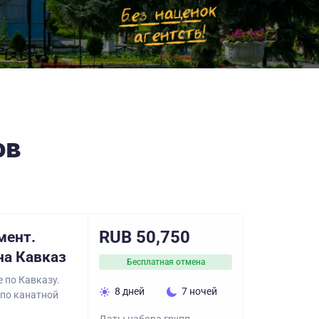
ов
RUB 50,750
мент.
на Кавказ
Бесплатная отмена
е по Кавказу.
8 дней
7 ночей
 по канатной