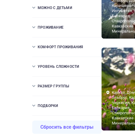
Эльбрус, До
Карачаево-Ч
МОЖНО С ДЕТЬМИ
Ингушетия, 
Балкария,
Ставропольс
Кавказские
ПРОЖИВАНИЕ
Минеральн
КОМФОРТ ПРОЖИВАНИЯ
УРОВЕНЬ СЛОЖНОСТИ
РАЗМЕР ГРУППЫ
Кавказ, Дом
Эльбрус, Ка
Черкесия, К
ПОДБОРКИ
Балкария,
Ставропольс
Кавказские
Минеральн
Сбросить все фильтры