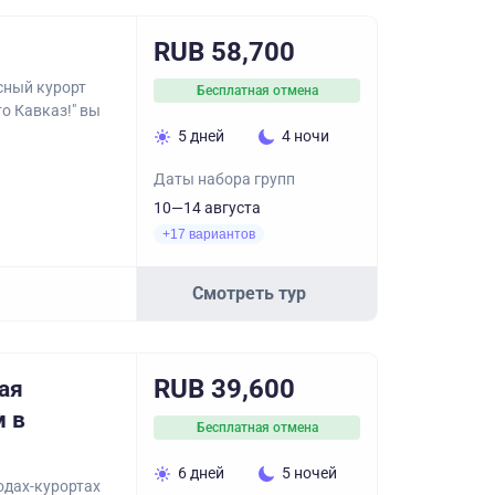
RUB 58,700
сный курорт
Бесплатная отмена
о Кавказ!" вы
5 дней
4 ночи
Даты набора групп
10—14 августа
+17 вариантов
Смотреть тур
RUB 39,600
ая
м в
Бесплатная отмена
6 дней
5 ночей
одах-курортах