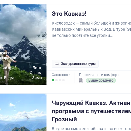
Это Кавказ!
Кисловодск — самый большой и живопи
Кавказских Минеральных Вод. В туре "Эт
не только посетите все уголки...
брус,
ачаево-
абардино-
Экскурсионные туры
кий край,
Лето,
Осень,
Сложность
Проживание и комфорт
ые Воды
Зима
Выше среднего
Чарующий Кавказ. Активн
программа с путешествие
Грозный
В туре вы сможете побывать во всех гор