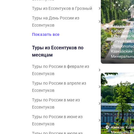
Туры из Ессентуков в Грозный
Туры на День России из
Ессентуков
Кавказ, Эль
Кабардино-Б
Показать все
Карачаево-Ч
Ингушетия,
Ставропольс
Туры из Ессентуков по
Кавказские
месяцам
Минеральн
Туры по России в феврале из
Ессентуков
Туры по России в апреле из
Ессентуков
Туры по России в мае из
Ессентуков
Туры по России в июне из
Ессентуков
Кавказ, Кав
Минеральны
Туры по России в июле из