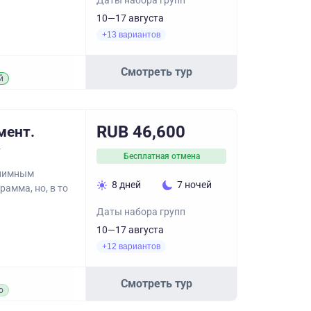
Даты набора групп
10—17 августа
+13 вариантов
Смотреть тур
й
RUB 46,600
мент.
у
Бесплатная отмена
риимным
8 дней
7 ночей
амма, но, в то
Даты набора групп
10—17 августа
+12 вариантов
Смотреть тур
о