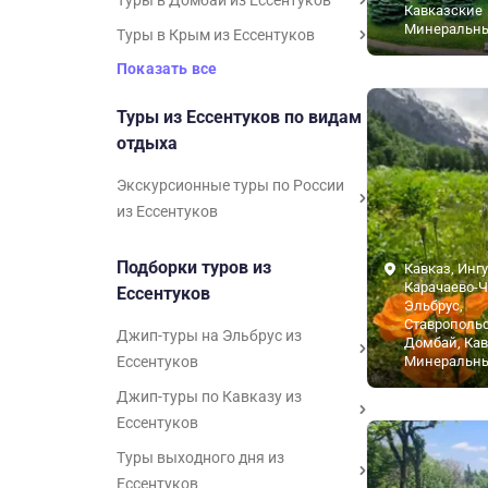
Туры в Домбай из Ессентуков
Кавказские
Минеральн
Туры в Крым из Ессентуков
Показать все
Туры из Ессентуков по видам
отдыха
Экскурсионные туры по России
из Ессентуков
Подборки туров из
Кавказ, Инг
Карачаево-Ч
Ессентуков
Эльбрус,
Ставропольс
Джип-туры на Эльбрус из
Домбай, Ка
Ессентуков
Минеральн
Джип-туры по Кавказу из
Ессентуков
Туры выходного дня из
Ессентуков