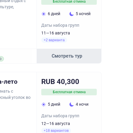
ивный отдых с
Бесплатная отмена
льтуре,
6 дней
5 ночей
Даты набора групп
11—16 августа
+2 варианта
Смотреть тур
о
RUB 40,300
а-лето
инать с
Бесплатная отмена
есный уголок во
5 дней
4 ночи
Даты набора групп
12—16 августа
+18 вариантов