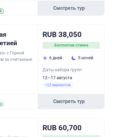
Смотреть тур
й
RUB 38,050
ая
етией
Бесплатная отмена
з» c Горной
6 дней
5 ночей
ям за считанные
Даты набора групп
12—17 августа
+12 вариантов
Смотреть тур
о
RUB 60,700