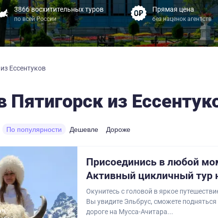
3866 восхитительных туров
Прямая цена
по всей России
без наценок агентств
 из Ессентуков
в Пятигорск из Ессентук
По популярности
Дешевле
Дороже
Присоединись в любой мо
Активный цикличный тур 
Окунитесь с головой в яркое путешестви
Вы увидите Эльбрус, сможете подняться
ня,
дороге на Мусса-Ачитара...