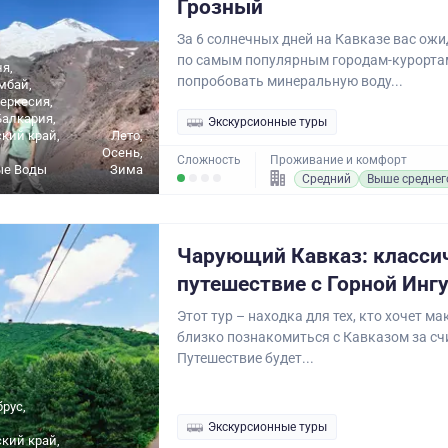
Грозный
За 6 солнечных дней на Кавказе вас ожи
по самым популярным городам-курорта
ня,
попробовать минеральную воду...
мбай,
еркесия,
алкария,
Экскурсионные туры
кий край,
Лето,
Осень,
Сложность
Проживание и комфорт
ые Воды
Зима
Средний
Выше среднег
Чарующий Кавказ: класси
путешествие с Горной Инг
Этот тур – находка для тех, кто хочет м
близко познакомиться с Кавказом за сч
Путешествие будет...
брус,
Экскурсионные туры
кий край,