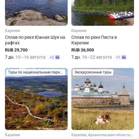
Карелия
Карелия
Сплав по реке Южная Шуя на
Сплав по реке Писта в
рафтах
Карелии
RUB 29,700
RUB 36,900
7 дн.
10—16 августа
7 дн.
16—22 августа
+2
+1
Туры по национальным паркам
Экскурсионные туры
Карелия
Карелия, Архангельская область, Арктика