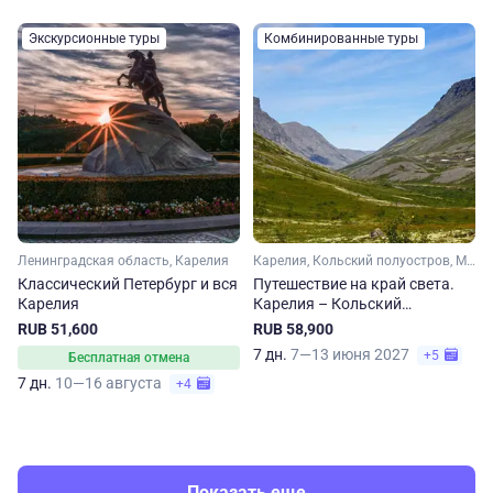
Экскурсионные туры
Комбинированные туры
Ленинградская область, Карелия
Карелия, Кольский полуостров, Мурманская область, Арктика
Классический Петербург и вся
Путешествие на край света.
Карелия
Карелия – Кольский
полуостров. Из Санкт-
RUB 51,600
RUB 58,900
Петербурга
7 дн.
7—13 июня 2027
+5
Бесплатная отмена
7 дн.
10—16 августа
+4
Показать еще