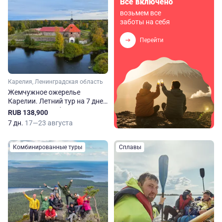
Всё включено
возьмем все
заботы на себя
Перейти
Карелия, Ленинградская область
Жемчужное ожерелье
Карелии. Летний тур на 7 дней
из Санкт-Петербурга
RUB 138,900
7 дн.
17—23 августа
Комбинированные туры
Сплавы