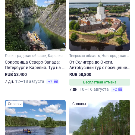
Ленинградская область, Карелия
Тверская область, Новгородская область, Ленинградская область, Карелия, Серебряное кольцо
Сокровища Северо-Запада:
От Селигера до Онеги.
Петербург и Карелия. Тур на 7
Автобусный тур с посещением
дней
Выборга и Карелии
RUB 53,400
RUB 58,800
7 дн.
12—18 августа
+7
Бесплатная отмена
7 дн.
10—16 августа
+2
Сплавы
Сплавы