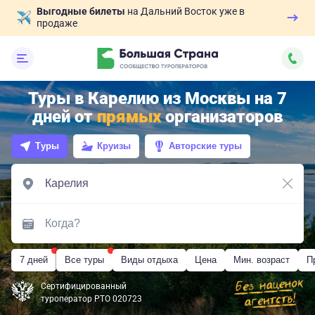
Выгодные билеты
на Дальний Восток уже в
продаже
Туры в Карелию из Москвы на 7
дней от
прямых
организаторов
Туры
Круизы
Авторские туры
7 дней
Все туры
Виды отдыха
Цена
Мин. возраст
П
Сертифицированный
туроператор РТО 020723