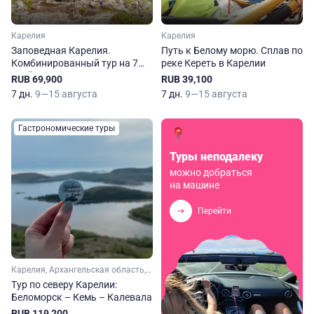
Карелия
Карелия
Заповедная Карелия.
Путь к Белому морю. Сплав по
Комбинированный тур на 7
реке Кереть в Карелии
дней
RUB 69,900
RUB 39,100
7 дн.
9—15 августа
7 дн.
9—15 августа
Гастрономические туры
Туры неподалеку
можно добраться
на машине
Перейти
Карелия, Архангельская область, Арктика
Тур по северу Карелии:
Беломорск – Кемь – Калевала
RUB 119,200