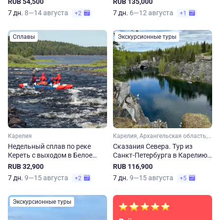
RUB 54,500
RUB 135,000
7 дн.
8—14 августа
7 дн.
6—12 августа
+2
+1
Сплавы
Экскурсионные туры
Карелия
Карелия, Архангельская область, Ленинградская область, Арктика
Недельный сплав по реке
Сказания Севера. Тур из
Кереть с выходом в Белое
Санкт-Петербурга в Карелию
море в Карелии
и Соловки
RUB 32,900
RUB 116,900
7 дн.
9—15 августа
7 дн.
9—15 августа
+2
+5
Экскурсионные туры