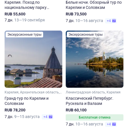
Карелия. Поход по
Белые ночи. Обзорный тур по
национальному парку
Карелии и Соловкам
Паанаярви
RUB 55,600
RUB 73,500
7 дн.
13—19 сентября
7 дн.
10—16 августа
+4
Экскурсионные туры
Экскурсионные туры
Карелия, Архангельская область, Арктика
Ленинградская область, Карелия
Гранд-тур по Карелии и
Классический Петербург.
Соловкам
Рускеала и Валаам
RUB 78,200
RUB 60,100
7 дн.
9—15 августа
+4
Бесплатная отмена
7 дн.
10—16 августа
+4