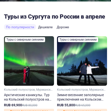
Туры из Сургута по России в апреле
По популярности
Дешевле
Дороже
Туры с северным сиянием
Туры с северным сиянием
Кольский полуостров, Мурманская область, Арктика
Кольский полуостров, Мурманская область, Арктика
Арктические каникулы. Тур
Зимне-весенние заполярные
на Кольский полуостров на
приключения на Кольском
зиму-весну
полуострове
RUB 69,900
RUB 55,800
RUB 80,000
RUB 65,000