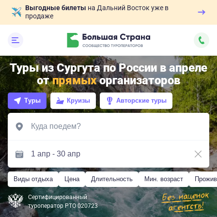
Выгодные билеты
на Дальний Восток уже в
продаже
Туры из Сургута по России в апреле
от
прямых
организаторов
Туры
Круизы
Авторские туры
Виды отдыха
Цена
Длительность
Мин. возраст
Прожив
Сертифицированный
туроператор РТО 020723