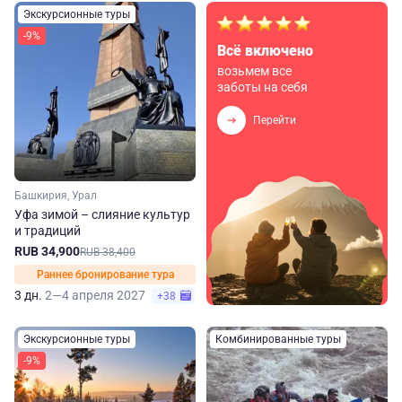
Экскурсионные туры
-9%
Всё включено
возьмем все
заботы на себя
Перейти
Башкирия, Урал
Уфа зимой – слияние культур
и традиций
RUB 34,900
RUB 38,400
Раннее бронирование тура
3 дн.
2—4 апреля 2027
+38
Экскурсионные туры
Комбинированные туры
-9%