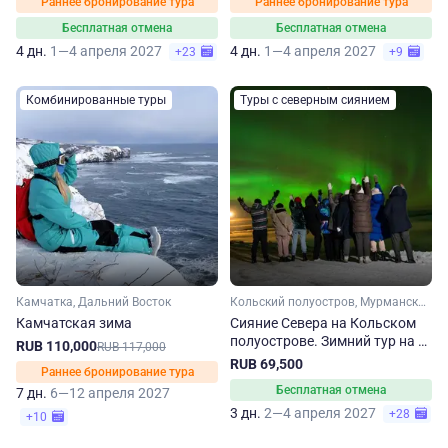
Раннее бронирование тура
Раннее бронирование тура
Бесплатная отмена
Бесплатная отмена
4 дн.
1—4 апреля 2027
4 дн.
1—4 апреля 2027
+23
+9
Комбинированные туры
Туры с северным сиянием
Камчатка, Дальний Восток
Кольский полуостров, Мурманская область, Арктика
Камчатская зима
Сияние Севера на Кольском
полуострове. Зимний тур на 3
RUB 110,000
RUB 117,000
дня
RUB 69,500
Раннее бронирование тура
Бесплатная отмена
7 дн.
6—12 апреля 2027
3 дн.
2—4 апреля 2027
+28
+10