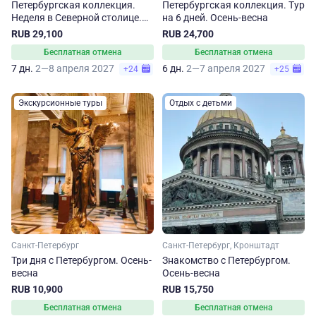
Петербургская коллекция.
Петербургская коллекция. Тур
Неделя в Северной столице.
на 6 дней. Осень-весна
Осень-весна
RUB 29,100
RUB 24,700
Бесплатная отмена
Бесплатная отмена
7 дн.
2—8 апреля 2027
6 дн.
2—7 апреля 2027
+24
+25
Экскурсионные туры
Отдых с детьми
Санкт-Петербург
Санкт-Петербург, Кронштадт
Три дня с Петербургом. Осень-
Знакомство с Петербургом.
весна
Осень-весна
RUB 10,900
RUB 15,750
Бесплатная отмена
Бесплатная отмена