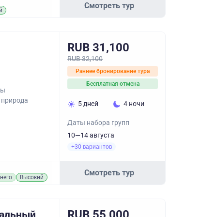
Смотреть тур
й
RUB 31,100
RUB 32,100
Раннее бронирование тура
Бесплатная отмена
ны
и природа
5 дней
4 ночи
Даты набора групп
10—14 августа
+30 вариантов
Смотреть тур
него
Высокий
RUB 55,000
нальный