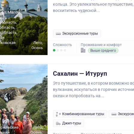
кольца. Это увлекательное путешествие,
восхититесь чудесной...
ьцо, Малое
ьцо,
 область,
область,
 область,
Экскурсионные туры
ая
сковская
Лето,
Сложность
Проживание и комфорт
Осень
Выше среднего
Сахалин — Итуруп
Это путешествие, в котором возможно вс
вулканам, искупаться в горячих источни
океан и попробовать на...
Комбинированные туры
Экскурси
Джип-туры
урильские
Лето,
льний
Осень,