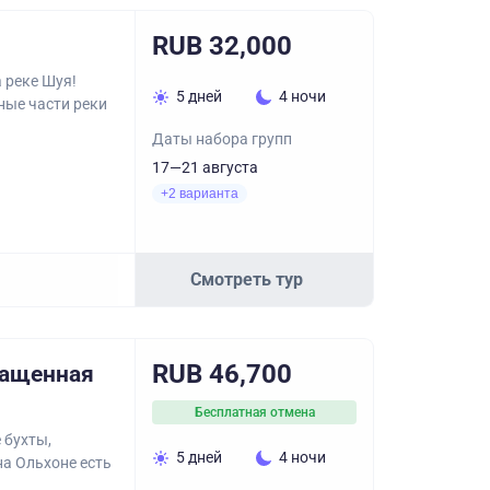
RUB 32,000
 реке Шуя!
5 дней
4 ночи
ные части реки
Даты набора групп
17—21 августа
+2 варианта
Смотреть тур
RUB 46,700
ращенная
Бесплатная отмена
 бухты,
5 дней
4 ночи
на Ольхоне есть