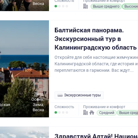
Сложность
Проживание и комфорт
Весна
Выше среднего
Высоки
Балтийская панорама.
Экскурсионный тур в
Калининградскую область
Откройте для себя настоящие жемчужи
Калининградской области, где история 
переплетаются в гармонии. Вас ждут...
Лето,
Экскурсионные туры
Осень,
дская
Зима,
Сложность
Проживание и комфорт
Весна
Средний
Выше сред
Здравствуй Алтай! Нацио