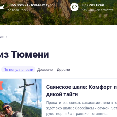
3865 восхитительных туров
Прямая цена
по всей России
без наценок агентств
мень
из Тюмени
По популярности
Дешевле
Дороже
Саянское шале: Комфорт 
дикой тайги
Прокатитесь сквозь хакасские степи в го
ждёт эко-шале с бассейном и сауной. За
рукотворный аттракцион: станете...