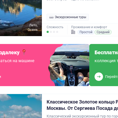
Экскурсионные туры
Лето,
Сложность
Проживание и комфорт
Осень
Простой
Средний
одалеку
Бесплатн
аться на машине
коллекция 
и
Перейт
Классическое Золотое кольцо Р
Москвы. От Сергиева Посада д
Классический экскурсионный тур по го