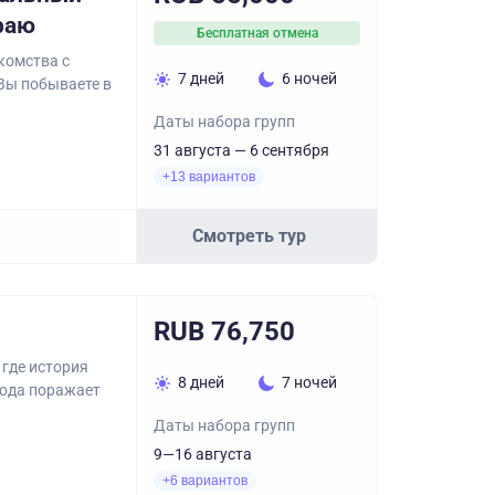
раю
Бесплатная отмена
комства с
7 дней
6 ночей
Вы побываете в
Даты набора групп
31 августа — 6 сентября
+13 вариантов
Смотреть тур
RUB 76,750
 где история
8 дней
7 ночей
рода поражает
Даты набора групп
9—16 августа
+6 вариантов