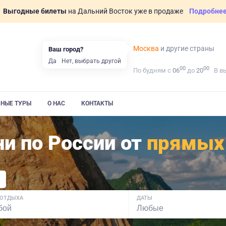
Выгодные билеты
на Дальний Восток уже в продаже
Подробне
Москва
и другие страны
Ваш город?
Да
Нет, выбрать другой
00
00
По будням с
06
до
20
В в
ВНЫЕ ТУРЫ
О НАС
КОНТАКТЫ
и по России от
прямых
 ОТДЫХА
ДАТЫ