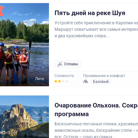
Пять дней на реке Шуя
Устройте себе приключение в Карелии на
Маршрут охватывает все самые интерес
и два красивейших озера...
Сплавы
Сложность
Проживание и комфорт
Лето
Базовый
Очарование Ольхона. Сок
программа
Бесконечные песчаные пляжи, красивые
живописные скалы, бескрайние степи – 
все. Остров – одно из самых...