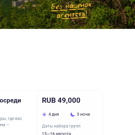
RUB 49,000
посреди
4 дня
3 ночи
ры, где вас
тем —
Даты набора групп
13—16 августа