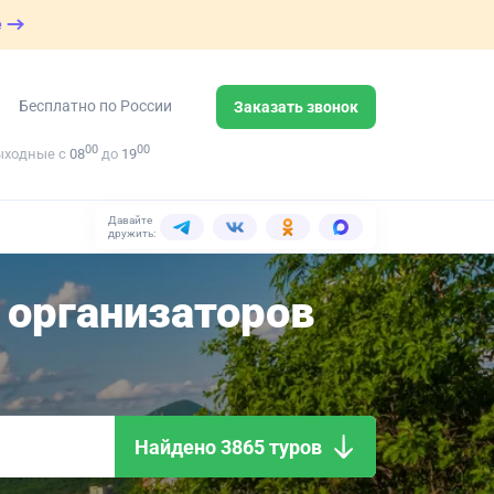
е
Бесплатно по России
Заказать звонок
00
00
ыходные с
08
до
19
Давайте
дружить:
организаторов
Найдено 3865 туров