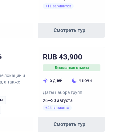
+11 вариантов
Смотреть тур
RUB 43,900
ё
Бесплатная отмена
ые локации и
5 дней
4 ночи
, а также
Даты набора групп
ры
26—30 августа
+44 варианта
Смотреть тур