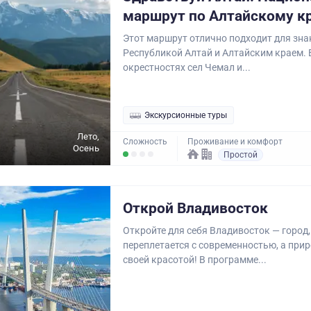
маршрут по Алтайскому к
Этот маршрут отлично подходит для зна
Республикой Алтай и Алтайским краем. 
окрестностях сел Чемал и...
Экскурсионные туры
Лето,
Сложность
Проживание и комфорт
Осень
Простой
Открой Владивосток
Откройте для себя Владивосток — город,
переплетается с современностью, а при
своей красотой! В программе...