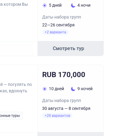
 в котором Вы
5 дней
4 ночи
Даты набора групп
22—26 сентября
+2 варианта
Смотреть тур
RUB 170,000
ё — погулять по
10 дней
9 ночей
ках, вдохнуть
Даты набора групп
30 августа — 8 сентября
онные туры
+26 вариантов