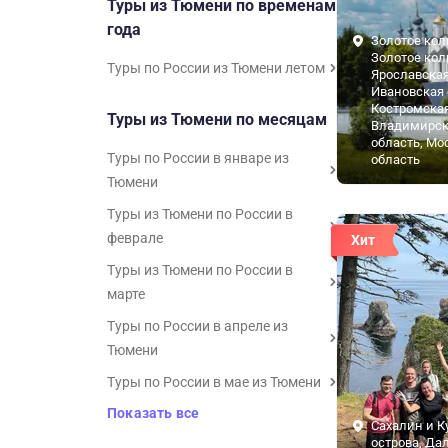
Туры из Тюмени по временам
года
Золотое кол
Золотое кол
Туры по России из Тюмени летом
Ярославская
Ивановская 
Костромская
Туры из Тюмени по месяцам
Владимирск
область, Мо
Туры по России в январе из
область
Тюмени
Туры из Тюмени по России в
феврале
Хит
Туры из Тюмени по России в
марте
Туры по России в апреле из
Тюмени
Туры по России в мае из Тюмени
Показать все
Сахалин и К
острова, Да