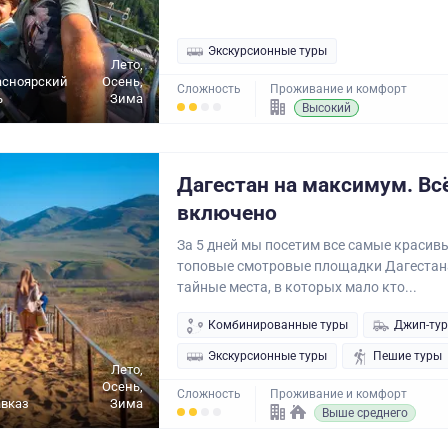
Экскурсионные туры
Лето,
асноярский
Осень,
Сложность
Проживание и комфорт
ь
Зима
Высокий
Дагестан на максимум. Вc
включено
За 5 дней мы посетим все самые красив
топовые смотровые площадки Дагестана
тайные места, в которых мало кто...
Комбинированные туры
Джип-ту
Экскурсионные туры
Пешие туры
Лето,
Осень,
Сложность
Проживание и комфорт
авказ
Зима
Выше среднего