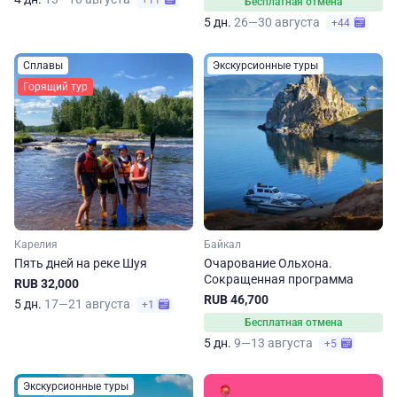
+11
Бесплатная отмена
5 дн.
26—30 августа
+44
Сплавы
Экскурсионные туры
Горящий тур
Карелия
Байкал
Пять дней на реке Шуя
Очарование Ольхона.
Сокращенная программа
RUB 32,000
RUB 46,700
5 дн.
17—21 августа
+1
Бесплатная отмена
5 дн.
9—13 августа
+5
Экскурсионные туры