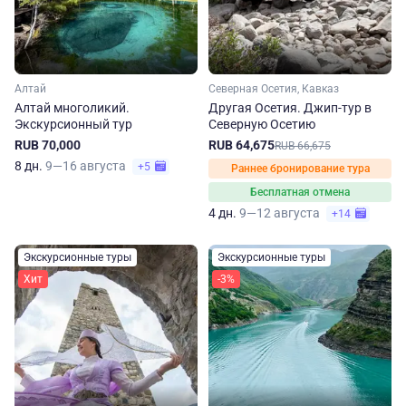
Алтай
Северная Осетия, Кавказ
Алтай многоликий.
Другая Осетия. Джип-тур в
Экскурсионный тур
Северную Осетию
RUB 70,000
RUB 64,675
RUB 66,675
8 дн.
9—16 августа
+5
Раннее бронирование тура
Бесплатная отмена
4 дн.
9—12 августа
+14
Экскурсионные туры
Экскурсионные туры
Хит
-3%