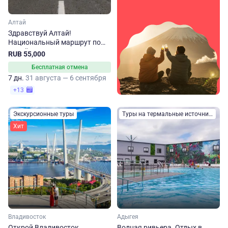
Алтай
Здравствуй Алтай!
Национальный маршрут по
Алтайскому краю
RUB 55,000
Бесплатная отмена
7 дн.
31 августа — 6 сентября
+13
Экскурсионные туры
Туры на термальные источники
Хит
Владивосток
Адыгея
Открой Владивосток
Водная ривьера. Отдых в