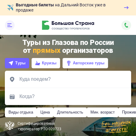
Выгодные билеты
на Дальний Восток уже в
продаже
Туры из Глазова по России
от
прямых
организаторов
Туры
Круизы
Авторские туры
Виды отдыха
Цена
Длительность
Мин. возраст
Прожив
Сертифицированный
туроператор РТО 020723