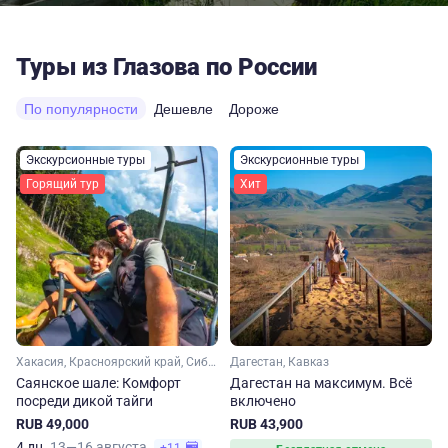
Туры из Глазова по России
По популярности
Дешевле
Дороже
Экскурсионные туры
Экскурсионные туры
Горящий тур
Хит
Хакасия, Красноярский край, Сибирь
Дагестан, Кавказ
Саянское шале: Комфорт
Дагестан на максимум. Вcё
посреди дикой тайги
включено
RUB 49,000
RUB 43,900
4 дн.
13—16 августа