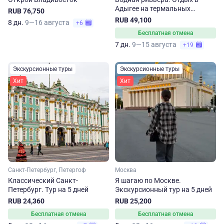
Адыгее на термальных
RUB 76,750
источниках
RUB 49,100
8 дн.
9—16 августа
+6
Бесплатная отмена
7 дн.
9—15 августа
+19
Экскурсионные туры
Экскурсионные туры
Хит
Хит
Санкт-Петербург, Петергоф
Москва
Классический Санкт-
Я шагаю по Москве.
Петербург. Тур на 5 дней
Экскурсионный тур на 5 дней
RUB 24,360
RUB 25,200
Бесплатная отмена
Бесплатная отмена