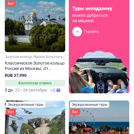
Хит
Туры неподалеку
можно добраться
на машине
Перейти
Золотое кольцо, Малое Золотое кольцо, Ярославская область, Ивановская область, Костромская область, Владимирская область, Московская область
Классическое Золотое кольцо
России из Москвы. От
Сергиева Посада до
RUB 37,990
Владимира
Бесплатная отмена
5 дн.
22—26 сентября
+2
Экскурсионные туры
Экскурсионные туры
Хит
Хит