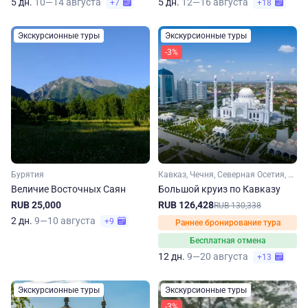
5 дн.
10—14 августа
5 дн.
12—16 августа
+7
+18
Экскурсионные туры
Экскурсионные туры
-3%
Бурятия
Кавказ, Чечня, Северная Осетия, Кабардино-Балкария, Ингушетия, Дагестан
Величие Восточных Саян
Большой круиз по Кавказу
RUB 25,000
RUB 126,428
RUB 130,338
2 дн.
9—10 августа
+9
Раннее бронирование тура
Бесплатная отмена
12 дн.
9—20 августа
+13
Экскурсионные туры
Экскурсионные туры
-3%