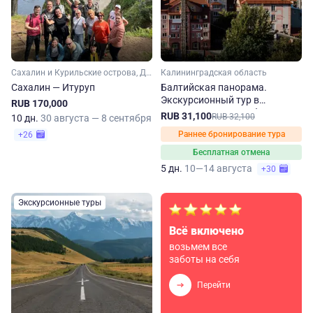
Сахалин и Курильские острова, Дальний Восток
Калининградская область
Сахалин — Итуруп
Балтийская панорама.
Экскурсионный тур в
RUB 170,000
Калининградскую область
RUB 31,100
RUB 32,100
10 дн.
30 августа — 8 сентября
Раннее бронирование тура
+26
Бесплатная отмена
5 дн.
10—14 августа
+30
Экскурсионные туры
Всё включено
возьмем все
заботы на себя
Перейти