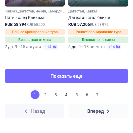
Кавказ, Дагестан, Чечня, Кабардино-Балкария, Северная Осетия, Ингушетия
Дагестан, Кавказ
Пять колец Кавказа
Дагестан стал ближе
RUB 58,394
RUB 57,206
RUB 60,200
RUB 58,975
Раннее бронирование тура
Раннее бронирование тура
Бесплатная отмена
Бесплатная отмена
7 дн.
9—15 августа
5 дн.
9—13 августа
+14
+14
Показать еще
1
2
3
4
5
6
7
Назад
Вперед