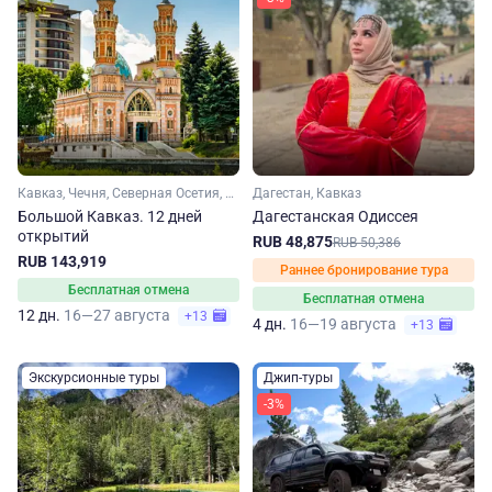
Кавказ, Чечня, Северная Осетия, Кабардино-Балкария, Ингушетия, Дагестан
Дагестан, Кавказ
Большой Кавказ. 12 дней
Дагестанская Одиссея
открытий
RUB 48,875
RUB 50,386
RUB 143,919
Раннее бронирование тура
Бесплатная отмена
Бесплатная отмена
12 дн.
16—27 августа
+13
4 дн.
16—19 августа
+13
Экскурсионные туры
Джип-туры
-3%