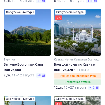
5 дн.
10—14 августа
5 дн.
12—16 августа
+7
+18
Экскурсионные туры
Экскурсионные туры
-3%
Бурятия
Кавказ, Чечня, Северная Осетия, Кабардино-Балкария, Ингушетия, Дагестан
Величие Восточных Саян
Большой круиз по Кавказу
RUB 25,000
RUB 126,428
RUB 130,338
2 дн.
11—12 августа
+8
Раннее бронирование тура
Бесплатная отмена
12 дн.
16—27 августа
+12
Экскурсионные туры
Экскурсионные туры
-3%