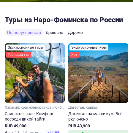
Туры из Наро-Фоминска по России
По популярности
Дешевле
Дороже
Экскурсионные туры
Экскурсионные туры
Горящий тур
Хит
Хакасия, Красноярский край, Сибирь
Дагестан, Кавказ
Саянское шале: Комфорт
Дагестан на максимум. Вcё
посреди дикой тайги
включено
RUB 49,000
RUB 43,900
4 дн.
13—16 августа