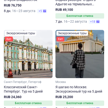
Адыгее на термальных
RUB 76,750
источниках
RUB 49,100
8 дн.
16—23 августа
+5
Бесплатная отмена
7 дн.
16—22 августа
+18
Экскурсионные туры
Экскурсионные туры
Хит
Хит
Санкт-Петербург, Петергоф
Москва
Классический Санкт-
Я шагаю по Москве.
Петербург. Тур на 5 дней
Экскурсионный тур на 5 дней
RUB 24,360
RUB 25,200
Бесплатная отмена
Бесплатная отмена