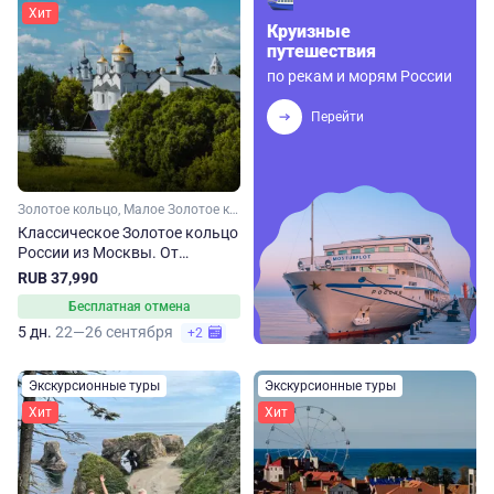
Хит
Круизные
путешествия
по рекам и морям России
Перейти
Золотое кольцо, Малое Золотое кольцо, Ярославская область, Ивановская область, Костромская область, Владимирская область, Московская область
Классическое Золотое кольцо
России из Москвы. От
Сергиева Посада до
RUB 37,990
Владимира
Бесплатная отмена
5 дн.
22—26 сентября
+2
Экскурсионные туры
Экскурсионные туры
Хит
Хит