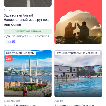
Алтай
Здравствуй Алтай!
Национальный маршрут по
Алтайскому краю
RUB 55,000
Бесплатная отмена
7 дн.
31 августа — 6 сентября
+13
Экскурсионные туры
Туры на термальные источники
Хит
Владивосток
Адыгея
Открой Владивосток
Водная ривьера. Отдых в