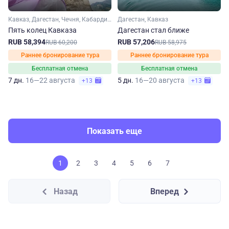
Кавказ, Дагестан, Чечня, Кабардино-Балкария, Северная Осетия, Ингушетия
Дагестан, Кавказ
Пять колец Кавказа
Дагестан стал ближе
RUB 58,394
RUB 57,206
RUB 60,200
RUB 58,975
Раннее бронирование тура
Раннее бронирование тура
Бесплатная отмена
Бесплатная отмена
7 дн.
16—22 августа
5 дн.
16—20 августа
+13
+13
Показать еще
1
2
3
4
5
6
7
Назад
Вперед