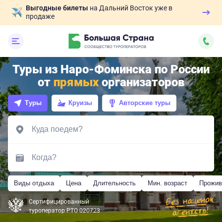
Выгодные билеты
на Дальний Восток уже в
продаже
Туры из Наро-Фоминска по России
от
прямых
организаторов
Туры
Круизы
Авторские туры
Виды отдыха
Цена
Длительность
Мин. возраст
Прожив
Сертифицированный
туроператор РТО 020723