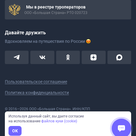
Мы в реестре туроператоров
ООО «Большая Страна» РТО 020723
Давайте дружить
Вдохновляем на путешествия
по России
Пользовательское соглашение
Политика конфиденциальности
© 2016—2026 ООО «Большая Страна». ИНН/КПП
5908078160/590801001 ОГРН 1185958020533
Используя данный сайт, вы даете согласие
Номер в реестре Роскомнадзора № 59-18-006319 (Приказ № 321 от
на использование
файлов куки (cookie)
11.10.2018)
Полное или частичное копирование изображений и текстов возможно
OK
только с указанием активной ссылки на сайт Большая Страна.