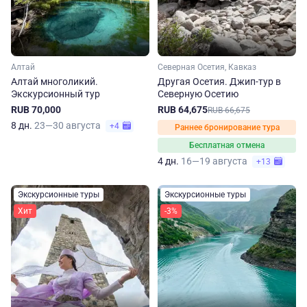
Алтай
Северная Осетия, Кавказ
Алтай многоликий.
Другая Осетия. Джип-тур в
Экскурсионный тур
Северную Осетию
RUB 70,000
RUB 64,675
RUB 66,675
8 дн.
23—30 августа
+4
Раннее бронирование тура
Бесплатная отмена
4 дн.
16—19 августа
+13
Экскурсионные туры
Экскурсионные туры
Хит
-3%