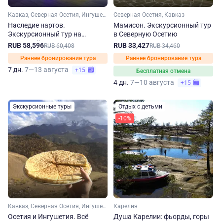
Кавказ, Северная Осетия, Ингушетия, Кабардино-Балкария, Чечня
Северная Осетия, Кавказ
Наследие нартов.
Мамисон. Экскурсионный тур
Экскурсионный тур на
в Северную Осетию
Северный Кавказ
RUB 58,596
RUB 33,427
RUB 60,408
RUB 34,460
Раннее бронирование тура
Раннее бронирование тура
7 дн.
7—13 августа
+15
Бесплатная отмена
4 дн.
7—10 августа
+15
Экскурсионные туры
Отдых с детьми
-10%
Кавказ, Северная Осетия, Ингушетия
Карелия
Осетия и Ингушетия. Всё
Душа Карелии: фьорды, горы