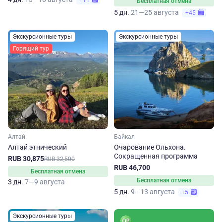
+11
Бесплатная отмена
5 дн.
21—25 августа
+45
Экскурсионные туры
Экскурсионные туры
Горящий тур
Алтай
Байкал
Алтай этнический
Очарование Ольхона.
Сокращенная программа
RUB 30,875
RUB 32,500
RUB 46,700
Бесплатная отмена
Бесплатная отмена
3 дн.
7—9 августа
5 дн.
9—13 августа
+5
Экскурсионные туры