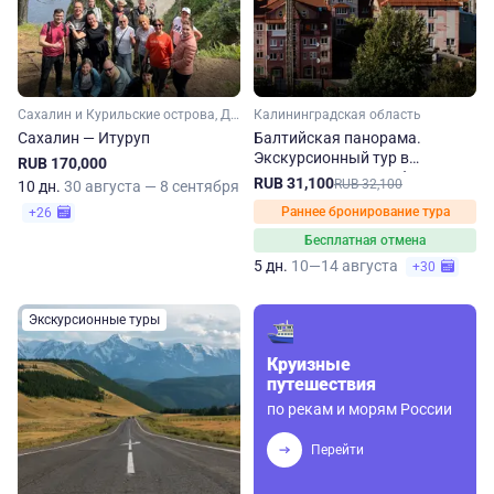
Сахалин и Курильские острова, Дальний Восток
Калининградская область
Сахалин — Итуруп
Балтийская панорама.
Экскурсионный тур в
RUB 170,000
Калининградскую область
RUB 31,100
RUB 32,100
10 дн.
30 августа — 8 сентября
Раннее бронирование тура
+26
Бесплатная отмена
5 дн.
10—14 августа
+30
Экскурсионные туры
Круизные
путешествия
по рекам и морям России
Перейти