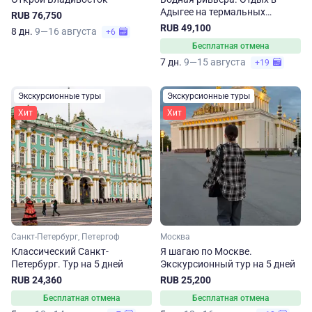
Адыгее на термальных
RUB 76,750
источниках
RUB 49,100
8 дн.
9—16 августа
+6
Бесплатная отмена
7 дн.
9—15 августа
+19
Экскурсионные туры
Экскурсионные туры
Хит
Хит
Санкт-Петербург, Петергоф
Москва
Классический Санкт-
Я шагаю по Москве.
Петербург. Тур на 5 дней
Экскурсионный тур на 5 дней
RUB 24,360
RUB 25,200
Бесплатная отмена
Бесплатная отмена