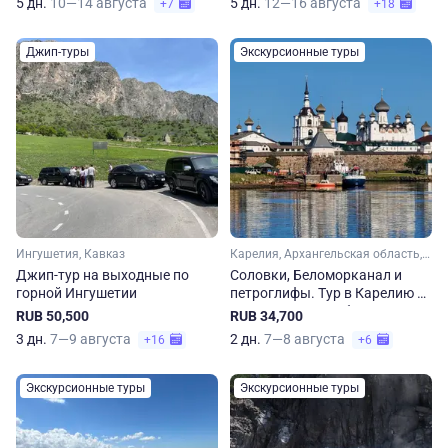
5 дн.
10—14 августа
5 дн.
12—16 августа
+7
+18
Джип-туры
Экскурсионные туры
Ингушетия, Кавказ
Карелия, Архангельская область, Арктика
Джип-тур на выходные по
Соловки, Беломорканал и
горной Ингушетии
петроглифы. Тур в Карелию и
Архангельскую область
RUB 50,500
RUB 34,700
3 дн.
7—9 августа
2 дн.
7—8 августа
+16
+6
Экскурсионные туры
Экскурсионные туры