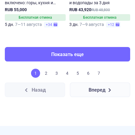
включено: горы, кухня и
и водопады за 3 дня
танцы
RUB 55,000
RUB 43,920
RUB 48,800
Бесплатная отмена
Бесплатная отмена
5 дн.
7—11 августа
3 дн.
7—9 августа
+34
+12
Показать еще
1
2
3
4
5
6
7
Назад
Вперед