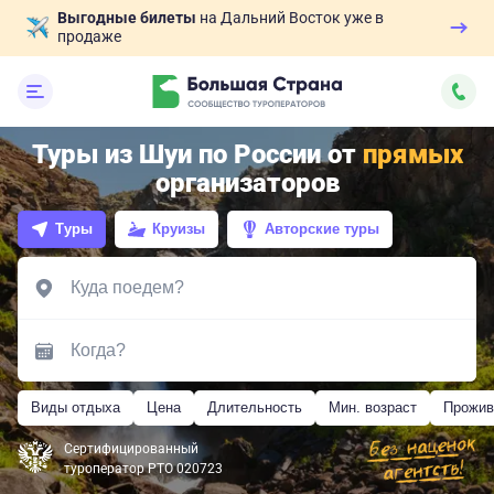
Выгодные билеты
на Дальний Восток уже в
продаже
Туры из Шуи по России от
прямых
организаторов
Туры
Круизы
Авторские туры
Виды отдыха
Цена
Длительность
Мин. возраст
Прожив
Сертифицированный
туроператор РТО 020723