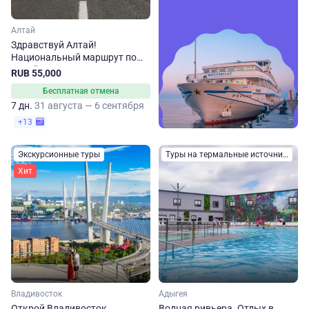
Алтай
Здравствуй Алтай!
Национальный маршрут по
Алтайскому краю
RUB 55,000
Бесплатная отмена
7 дн.
31 августа — 6 сентября
+13
Экскурсионные туры
Туры на термальные источники
Хит
Владивосток
Адыгея
Открой Владивосток
Водная ривьера. Отдых в