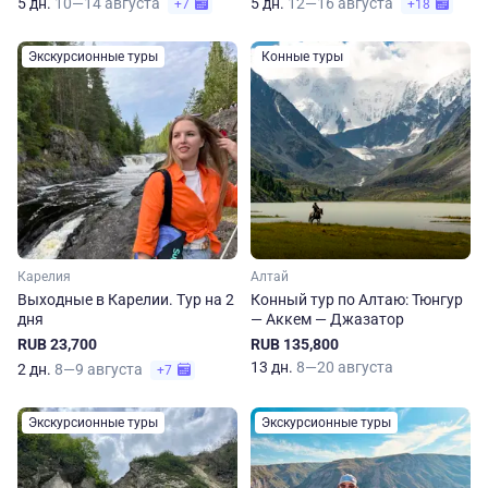
5 дн.
10—14 августа
5 дн.
12—16 августа
+7
+18
Экскурсионные туры
Конные туры
Карелия
Алтай
Выходные в Карелии. Тур на 2
Конный тур по Алтаю: Тюнгур
дня
— Аккем — Джазатор
RUB 23,700
RUB 135,800
13 дн.
8—20 августа
2 дн.
8—9 августа
+7
Экскурсионные туры
Экскурсионные туры