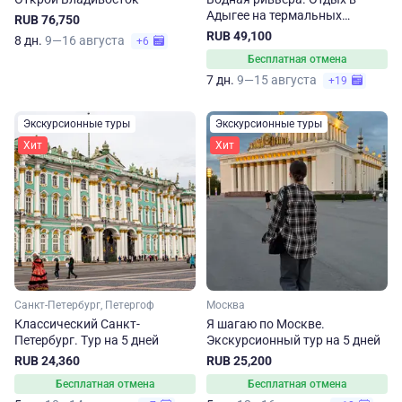
Адыгее на термальных
RUB 76,750
источниках
RUB 49,100
8 дн.
9—16 августа
+6
Бесплатная отмена
7 дн.
9—15 августа
+19
Экскурсионные туры
Экскурсионные туры
Хит
Хит
Санкт-Петербург, Петергоф
Москва
Классический Санкт-
Я шагаю по Москве.
Петербург. Тур на 5 дней
Экскурсионный тур на 5 дней
RUB 24,360
RUB 25,200
Бесплатная отмена
Бесплатная отмена