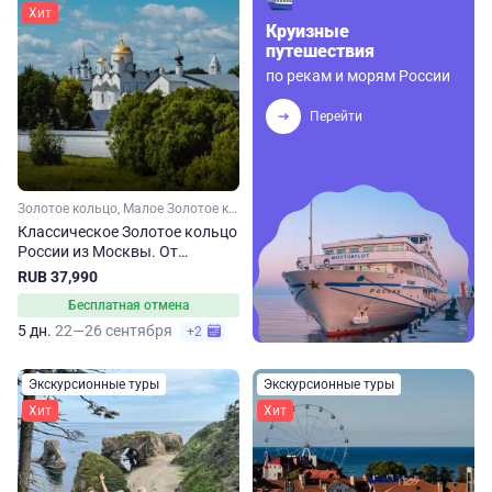
Хит
Круизные
путешествия
по рекам и морям России
Перейти
Золотое кольцо, Малое Золотое кольцо, Ярославская область, Ивановская область, Костромская область, Владимирская область, Московская область
Классическое Золотое кольцо
России из Москвы. От
Сергиева Посада до
RUB 37,990
Владимира
Бесплатная отмена
5 дн.
22—26 сентября
+2
Экскурсионные туры
Экскурсионные туры
Хит
Хит