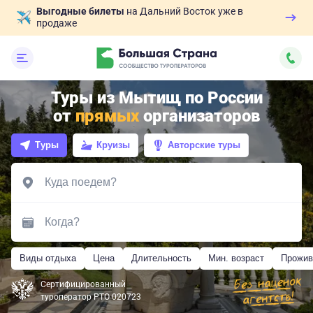
Выгодные билеты
на Дальний Восток уже в
продаже
Туры из Мытищ по России
от
прямых
организаторов
Туры
Круизы
Авторские туры
Виды отдыха
Цена
Длительность
Мин. возраст
Прожив
Сертифицированный
туроператор РТО 020723