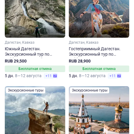
Дагестан, Кавказ
Дагестан, Кавказ
Южный Дагестан.
Гостеприимный Дагестан.
Экскурсионный тур по
Экскурсионный тур по
субботам на 5 дней
субботам
RUB 29,500
RUB 28,900
Бесплатная отмена
Бесплатная отмена
5 дн.
8—12 августа
5 дн.
8—12 августа
+11
+11
Экскурсионные туры
Экскурсионные туры