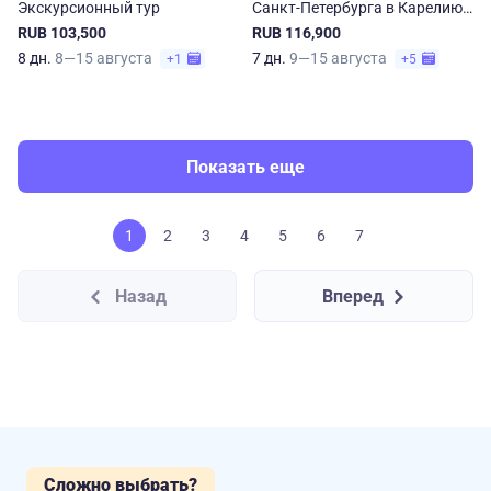
Экскурсионный тур
Санкт-Петербурга в Карелию
и Соловки
RUB 103,500
RUB 116,900
8 дн.
8—15 августа
7 дн.
9—15 августа
+1
+5
Показать еще
1
2
3
4
5
6
7
Назад
Вперед
Сложно выбрать?