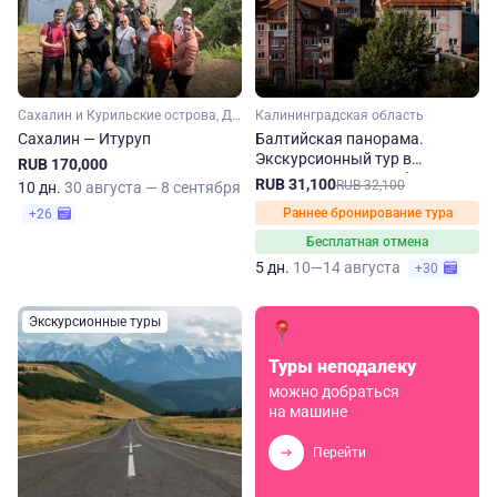
Сахалин и Курильские острова, Дальний Восток
Калининградская область
Сахалин — Итуруп
Балтийская панорама.
Экскурсионный тур в
RUB 170,000
Калининградскую область
RUB 31,100
RUB 32,100
10 дн.
30 августа — 8 сентября
Раннее бронирование тура
+26
Бесплатная отмена
5 дн.
10—14 августа
+30
Экскурсионные туры
Туры неподалеку
можно добраться
на машине
Перейти