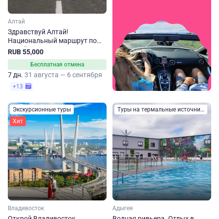
Алтай
Здравствуй Алтай!
Национальный маршрут по
Алтайскому краю
RUB 55,000
Бесплатная отмена
7 дн.
31 августа — 6 сентября
+13
Экскурсионные туры
Туры на термальные источники
Хит
Владивосток
Адыгея
Открой Владивосток
Водная ривьера. Отдых в