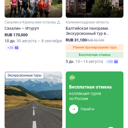
Сахалин и Курильские острова, Дальний Восток
Калининградская область
Сахалин — Итуруп
Балтийская панорама.
Экскурсионный тур в
RUB 170,000
Калининградскую область
RUB 31,100
RUB 32,100
10 дн.
30 августа — 8 сентября
Раннее бронирование тура
+26
Бесплатная отмена
5 дн.
10—14 августа
+30
Экскурсионные туры
Бесплатная отмена
коллекция туров
по России
Перейти