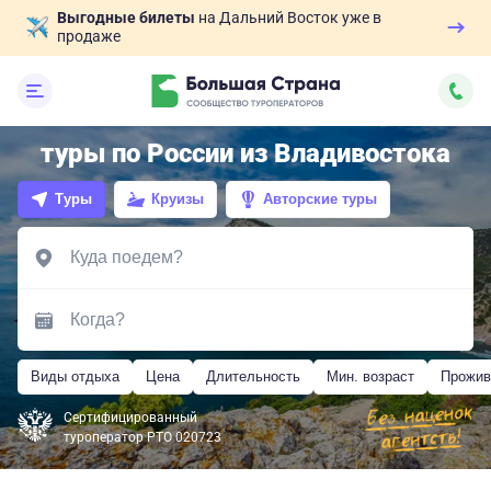
Выгодные билеты
на Дальний Восток уже в
продаже
туры по России из Владивостока
Туры
Круизы
Авторские туры
Виды отдыха
Цена
Длительность
Мин. возраст
Прожив
Сертифицированный
туроператор РТО 020723