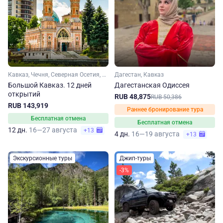
Кавказ, Чечня, Северная Осетия, Кабардино-Балкария, Ингушетия, Дагестан
Дагестан, Кавказ
Большой Кавказ. 12 дней
Дагестанская Одиссея
открытий
RUB 48,875
RUB 50,386
RUB 143,919
Раннее бронирование тура
Бесплатная отмена
Бесплатная отмена
12 дн.
16—27 августа
+13
4 дн.
16—19 августа
+13
Экскурсионные туры
Джип-туры
-3%