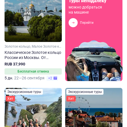
Туры неподалеку
можно добраться
на машине
Перейти
Золотое кольцо, Малое Золотое кольцо, Ярославская область, Ивановская область, Костромская область, Владимирская область, Московская область
Классическое Золотое кольцо
России из Москвы. От
Сергиева Посада до
RUB 37,990
Владимира
Бесплатная отмена
5 дн.
22—26 сентября
+2
Экскурсионные туры
Экскурсионные туры
Хит
Хит