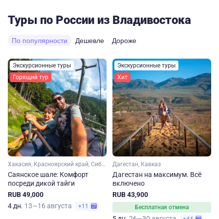
Туры по России из Владивостока
По популярности
Дешевле
Дороже
Экскурсионные туры
Экскурсионные туры
Горящий тур
Хит
Хакасия, Красноярский край, Сибирь
Дагестан, Кавказ
Саянское шале: Комфорт
Дагестан на максимум. Вcё
посреди дикой тайги
включено
RUB 49,000
RUB 43,900
4 дн.
13—16 августа
+11
Бесплатная отмена
5 дн.
26—30 августа