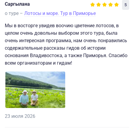
также была замечательной!
Саргылана
5
о туре –
Лотосы и море. Тур в Приморье
Надеемся, что получится побывать здесь ещё раз!
Мы в восторге увидев воочию цветение лотосов, в
целом очень довольны выбором этого тура, была
очень интересная программа, нам очень понравились
содержательные рассказы гидов об истории
основания Владивостока, а также Приморья. Спасибо
всем организаторам и гидам!
23 июля 2026