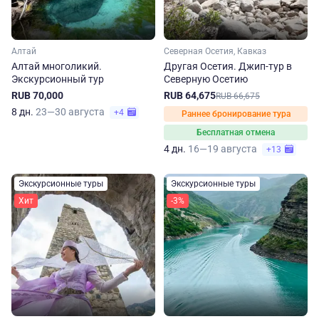
Алтай
Северная Осетия, Кавказ
Алтай многоликий.
Другая Осетия. Джип-тур в
Экскурсионный тур
Северную Осетию
RUB 70,000
RUB 64,675
RUB 66,675
8 дн.
23—30 августа
+4
Раннее бронирование тура
Бесплатная отмена
4 дн.
16—19 августа
+13
Экскурсионные туры
Экскурсионные туры
Хит
-3%