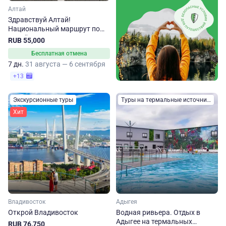
Алтай
Здравствуй Алтай!
Национальный маршрут по
Алтайскому краю
RUB 55,000
Бесплатная отмена
7 дн.
31 августа — 6 сентября
+13
Экскурсионные туры
Туры на термальные источники
Хит
Владивосток
Адыгея
Открой Владивосток
Водная ривьера. Отдых в
Адыгее на термальных
RUB 76,750