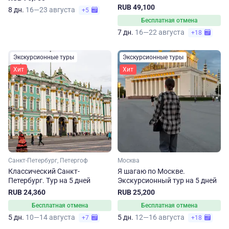
источниках
RUB 49,100
8 дн.
16—23 августа
+5
Бесплатная отмена
7 дн.
16—22 августа
+18
Экскурсионные туры
Экскурсионные туры
Хит
Хит
Санкт-Петербург, Петергоф
Москва
Классический Санкт-
Я шагаю по Москве.
Петербург. Тур на 5 дней
Экскурсионный тур на 5 дней
RUB 24,360
RUB 25,200
Бесплатная отмена
Бесплатная отмена
5 дн.
10—14 августа
5 дн.
12—16 августа
+7
+18