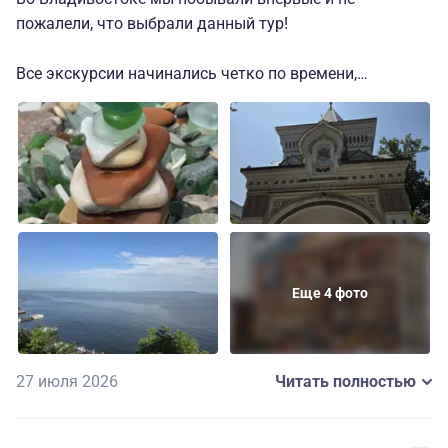
пожалели, что выбрали данный тур!
Все экскурсии начинались четко по времени,
автобусы комфортабельные.
Огромная благодарность гидам за их интерес и
любовь к родному краю. Все экскурсии достойные, но
хочется отдельно выделить гастрономическую
экскурсию и иммерсивную "Тени Миллионки" за
необычный формат преподнесения информации.
Понравилось и детям, и взрослым!
Еще 4 фото
Одно небольшое пожелание - делать
гастрономическую экскурсию ближе к обеду, т.к.
утром после завтрака ещё не успели нагулять
аппетит)) но это мелочи
27 июля 2026
Читать полностью
Город очень понравился: красивая архитектура,
местный колорит и конечно же морепродукты. Погода