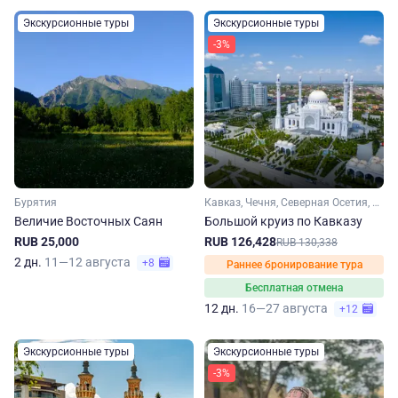
Экскурсионные туры
Экскурсионные туры
-3%
Бурятия
Кавказ, Чечня, Северная Осетия, Кабардино-Балкария, Ингушетия, Дагестан
Величие Восточных Саян
Большой круиз по Кавказу
RUB 25,000
RUB 126,428
RUB 130,338
2 дн.
11—12 августа
+8
Раннее бронирование тура
Бесплатная отмена
12 дн.
16—27 августа
+12
Экскурсионные туры
Экскурсионные туры
-3%