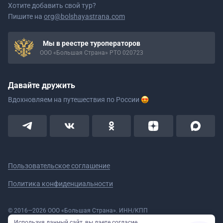
Хотите добавить свой тур?
Пишите на
org@bolshayastrana.com
Мы в реестре туроператоров
ООО «Большая Страна» РТО 020723
Давайте дружить
Вдохновляем на путешествия
по России
Пользовательское соглашение
Политика конфиденциальности
© 2016—2026 ООО «Большая Страна». ИНН/КПП
5908078160/590801001 ОГРН 1185958020533
Используя данный сайт, вы даете согласие