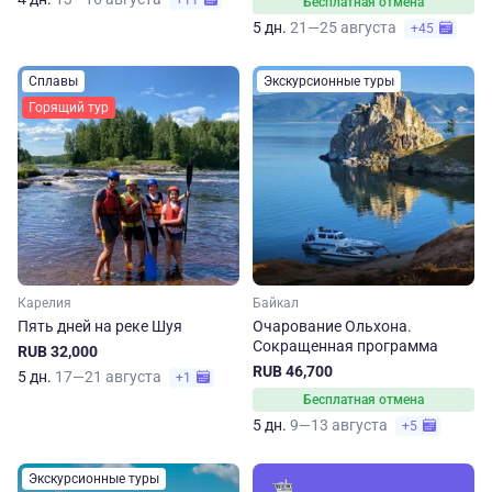
+11
Бесплатная отмена
5 дн.
21—25 августа
+45
Сплавы
Экскурсионные туры
Горящий тур
Карелия
Байкал
Пять дней на реке Шуя
Очарование Ольхона.
Сокращенная программа
RUB 32,000
RUB 46,700
5 дн.
17—21 августа
+1
Бесплатная отмена
5 дн.
9—13 августа
+5
Экскурсионные туры