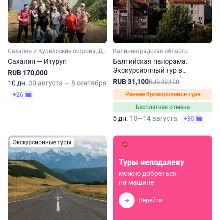
Сахалин и Курильские острова, Дальний Восток
Калининградская область
Сахалин — Итуруп
Балтийская панорама.
Экскурсионный тур в
RUB 170,000
Калининградскую область
RUB 31,100
RUB 32,100
10 дн.
30 августа — 8 сентября
Раннее бронирование тура
+26
Бесплатная отмена
5 дн.
10—14 августа
+30
Экскурсионные туры
Туры неподалеку
можно добраться
на машине
Перейти