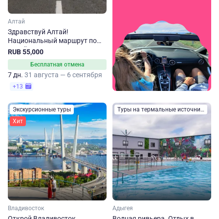
Алтай
Здравствуй Алтай!
Национальный маршрут по
Алтайскому краю
RUB 55,000
Бесплатная отмена
7 дн.
31 августа — 6 сентября
+13
Экскурсионные туры
Туры на термальные источники
Хит
Владивосток
Адыгея
Открой Владивосток
Водная ривьера. Отдых в