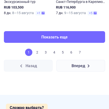
Экскурсионный тур
Санкт-Петербурга в Карелию
и Соловки
RUB 103,500
RUB 116,900
8 дн.
8—15 августа
7 дн.
9—15 августа
+1
+5
Показать еще
1
2
3
4
5
6
7
Назад
Вперед
Сложно выбрать?