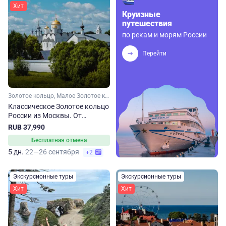
Хит
Круизные
путешествия
по рекам и морям России
Перейти
Золотое кольцо, Малое Золотое кольцо, Ярославская область, Ивановская область, Костромская область, Владимирская область, Московская область
Классическое Золотое кольцо
России из Москвы. От
Сергиева Посада до
RUB 37,990
Владимира
Бесплатная отмена
5 дн.
22—26 сентября
+2
Экскурсионные туры
Экскурсионные туры
Хит
Хит