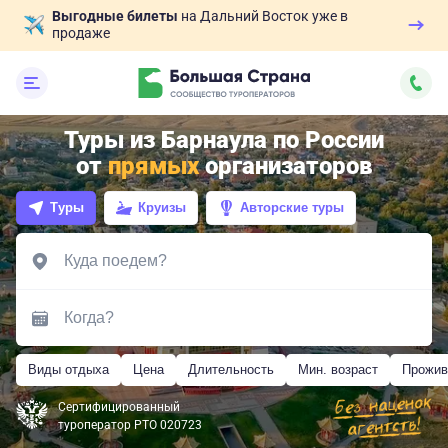
Выгодные билеты
на Дальний Восток уже в
продаже
Туры из Барнаула по России
от
прямых
организаторов
Туры
Круизы
Авторские туры
Виды отдыха
Цена
Длительность
Мин. возраст
Прожив
Сертифицированный
туроператор РТО 020723