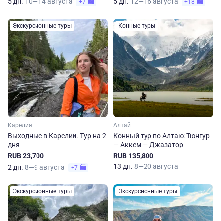
5 дн.
10—14 августа
5 дн.
12—16 августа
+7
+18
Экскурсионные туры
Конные туры
Карелия
Алтай
Выходные в Карелии. Тур на 2
Конный тур по Алтаю: Тюнгур
дня
— Аккем — Джазатор
RUB 23,700
RUB 135,800
13 дн.
8—20 августа
2 дн.
8—9 августа
+7
Экскурсионные туры
Экскурсионные туры