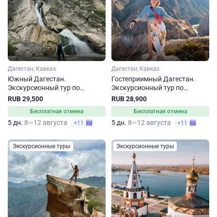
Дагестан, Кавказ
Дагестан, Кавказ
Южный Дагестан.
Гостеприимный Дагестан.
Экскурсионный тур по
Экскурсионный тур по
субботам на 5 дней
субботам
RUB 29,500
RUB 28,900
Бесплатная отмена
Бесплатная отмена
5 дн.
8—12 августа
5 дн.
8—12 августа
+11
+11
Экскурсионные туры
Экскурсионные туры