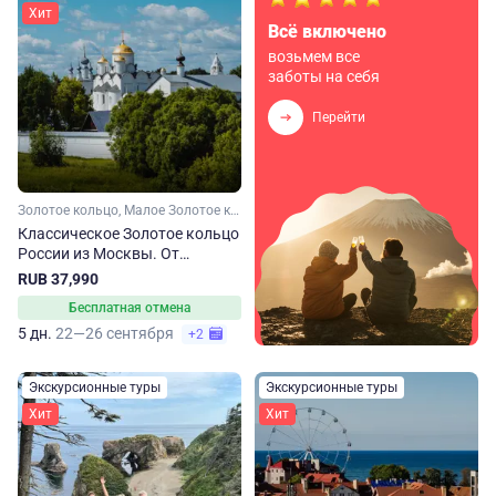
Хит
Всё включено
возьмем все
заботы на себя
Перейти
Золотое кольцо, Малое Золотое кольцо, Ярославская область, Ивановская область, Костромская область, Владимирская область, Московская область
Классическое Золотое кольцо
России из Москвы. От
Сергиева Посада до
RUB 37,990
Владимира
Бесплатная отмена
5 дн.
22—26 сентября
+2
Экскурсионные туры
Экскурсионные туры
Хит
Хит