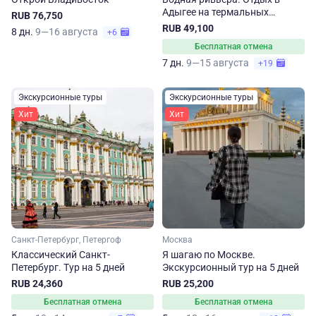
Адыгее на термальных
RUB 76,750
источниках
RUB 49,100
8 дн.
9—16 августа
+6
Бесплатная отмена
7 дн.
9—15 августа
+19
Экскурсионные туры
Экскурсионные туры
Хит
Хит
Санкт-Петербург, Петергоф
Москва
Классический Санкт-
Я шагаю по Москве.
Петербург. Тур на 5 дней
Экскурсионный тур на 5 дней
RUB 24,360
RUB 25,200
Бесплатная отмена
Бесплатная отмена