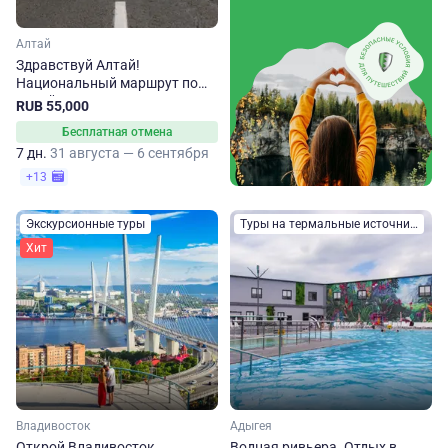
Алтай
Здравствуй Алтай!
Национальный маршрут по
Алтайскому краю
RUB 55,000
Бесплатная отмена
7 дн.
31 августа — 6 сентября
+13
Экскурсионные туры
Туры на термальные источники
Хит
Владивосток
Адыгея
Открой Владивосток
Водная ривьера. Отдых в