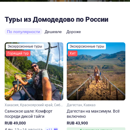
Туры из Домодедово по России
По популярности
Дешевле
Дороже
Экскурсионные туры
Экскурсионные туры
Горящий тур
Хит
Хакасия, Красноярский край, Сибирь
Дагестан, Кавказ
Саянское шале: Комфорт
Дагестан на максимум. Вcё
посреди дикой тайги
включено
RUB 49,000
RUB 43,900
4 дн.
13—16 августа