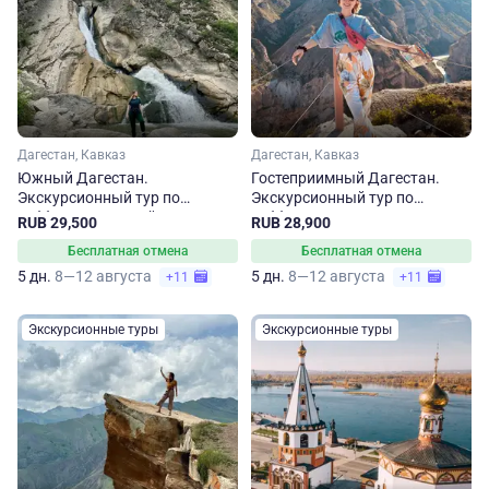
Дагестан, Кавказ
Дагестан, Кавказ
Южный Дагестан.
Гостеприимный Дагестан.
Экскурсионный тур по
Экскурсионный тур по
субботам на 5 дней
субботам
RUB 29,500
RUB 28,900
Бесплатная отмена
Бесплатная отмена
5 дн.
8—12 августа
5 дн.
8—12 августа
+11
+11
Экскурсионные туры
Экскурсионные туры