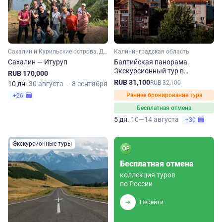
Сахалин и Курильские острова, Дальний Восток
Калининградская область
Сахалин — Итуруп
Балтийская панорама.
Экскурсионный тур в
RUB 170,000
Калининградскую область
RUB 31,100
RUB 32,100
10 дн.
30 августа — 8 сентября
Раннее бронирование тура
+26
Бесплатная отмена
5 дн.
10—14 августа
+30
Экскурсионные туры
Бесплатная отмена
коллекция туров
по России
Перейти