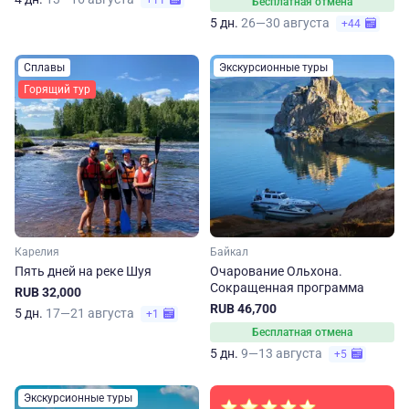
+11
Бесплатная отмена
5 дн.
26—30 августа
+44
Сплавы
Экскурсионные туры
Горящий тур
Карелия
Байкал
Пять дней на реке Шуя
Очарование Ольхона.
Сокращенная программа
RUB 32,000
RUB 46,700
5 дн.
17—21 августа
+1
Бесплатная отмена
5 дн.
9—13 августа
+5
Экскурсионные туры