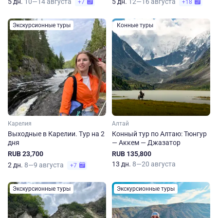
5 дн.
10—14 августа
5 дн.
12—16 августа
+7
+18
Экскурсионные туры
Конные туры
Карелия
Алтай
Выходные в Карелии. Тур на 2
Конный тур по Алтаю: Тюнгур
дня
— Аккем — Джазатор
RUB 23,700
RUB 135,800
13 дн.
8—20 августа
2 дн.
8—9 августа
+7
Экскурсионные туры
Экскурсионные туры