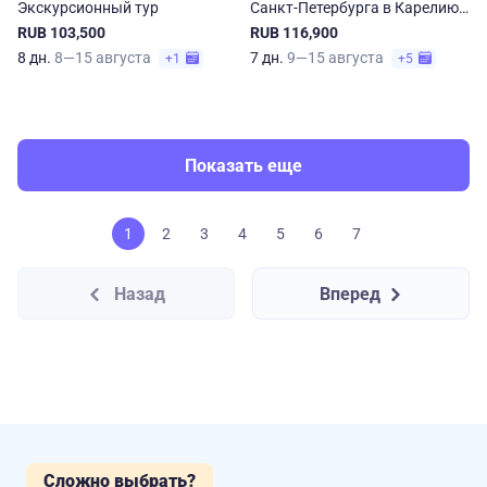
Экскурсионный тур
Санкт-Петербурга в Карелию
и Соловки
RUB 103,500
RUB 116,900
8 дн.
8—15 августа
7 дн.
9—15 августа
+1
+5
Показать еще
1
2
3
4
5
6
7
Назад
Вперед
Сложно выбрать?