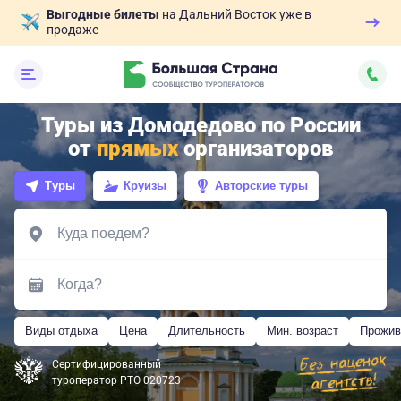
Выгодные билеты
на Дальний Восток уже в
продаже
Туры из Домодедово по России
от
прямых
организаторов
Туры
Круизы
Авторские туры
Виды отдыха
Цена
Длительность
Мин. возраст
Прожив
Сертифицированный
туроператор РТО 020723