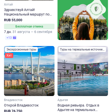
Алтай
Здравствуй Алтай!
Национальный маршрут по
Алтайскому краю
RUB 55,000
Бесплатная отмена
7 дн.
31 августа — 6 сентября
+13
Экскурсионные туры
Туры на термальные источники
Хит
Владивосток
Адыгея
Открой Владивосток
Водная ривьера. Отдых в
Адыгее на термальных
RUB 76,750