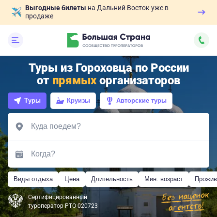
Выгодные билеты
на Дальний Восток уже в
продаже
Туры из Гороховца по России
от
прямых
организаторов
Туры
Круизы
Авторские туры
Виды отдыха
Цена
Длительность
Мин. возраст
Прожив
Сертифицированный
туроператор РТО 020723