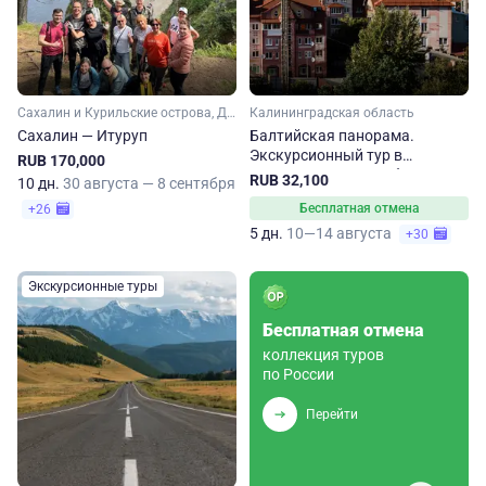
Сахалин и Курильские острова, Дальний Восток
Калининградская область
Сахалин — Итуруп
Балтийская панорама.
Экскурсионный тур в
RUB 170,000
Калининградскую область
RUB 32,100
10 дн.
30 августа — 8 сентября
Бесплатная отмена
+26
5 дн.
10—14 августа
+30
Экскурсионные туры
Бесплатная отмена
коллекция туров
по России
Перейти