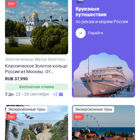
Хит
Круизные
путешествия
по рекам и морям России
Перейти
Золотое кольцо, Малое Золотое кольцо, Ярославская область, Ивановская область, Костромская область, Владимирская область, Московская область
Классическое Золотое кольцо
России из Москвы. От
Сергиева Посада до
RUB 37,990
Владимира
Бесплатная отмена
5 дн.
22—26 сентября
+2
Экскурсионные туры
Экскурсионные туры
Хит
Хит