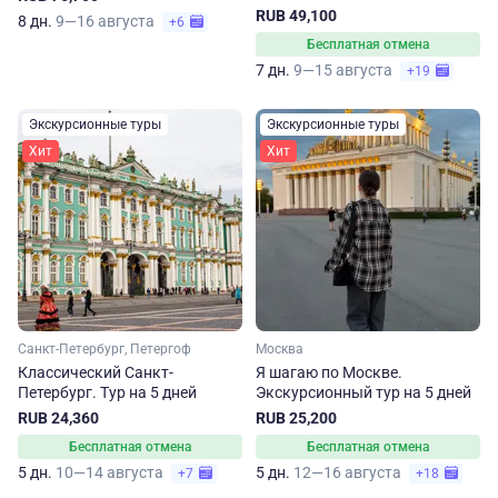
источниках
RUB 49,100
8 дн.
9—16 августа
+6
Бесплатная отмена
7 дн.
9—15 августа
+19
Экскурсионные туры
Экскурсионные туры
Хит
Хит
Санкт-Петербург, Петергоф
Москва
Классический Санкт-
Я шагаю по Москве.
Петербург. Тур на 5 дней
Экскурсионный тур на 5 дней
RUB 24,360
RUB 25,200
Бесплатная отмена
Бесплатная отмена
5 дн.
10—14 августа
5 дн.
12—16 августа
+7
+18