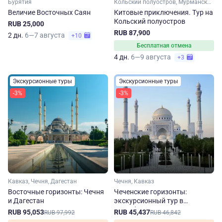
Бурятия
Кольский полуостров, Мурманская область, Арктика
Величие Восточных Саян
Китовые приключения. Тур на
Кольский полуостров
RUB 25,000
RUB 87,900
2 дн.
6—7 августа
+10
Бесплатная отмена
4 дн.
6—9 августа
+3
Экскурсионные туры
Экскурсионные туры
-3%
-3%
Кавказ, Чечня, Дагестан
Чечня, Кавказ
Восточные горизонты: Чечня
Чеченские горизонты:
и Дагестан
экскурсионный тур в
республику
RUB 95,053
RUB 45,437
RUB 97,992
RUB 46,842