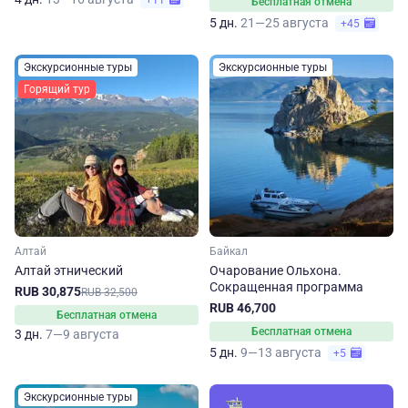
+11
Бесплатная отмена
5 дн.
21—25 августа
+45
Экскурсионные туры
Экскурсионные туры
Горящий тур
Алтай
Байкал
Алтай этнический
Очарование Ольхона.
Сокращенная программа
RUB 30,875
RUB 32,500
RUB 46,700
Бесплатная отмена
Бесплатная отмена
3 дн.
7—9 августа
5 дн.
9—13 августа
+5
Экскурсионные туры