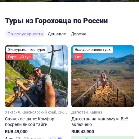
Туры из Гороховца по России
По популярности
Дешевле
Дороже
Экскурсионные туры
Экскурсионные туры
Горящий тур
Хит
Хакасия, Красноярский край, Сибирь
Дагестан, Кавказ
Саянское шале: Комфорт
Дагестан на максимум. Вcё
посреди дикой тайги
включено
RUB 49,000
RUB 43,900
4 дн.
13—16 августа