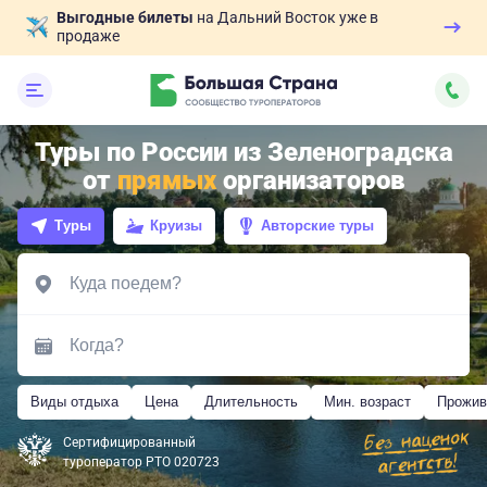
Выгодные билеты
на Дальний Восток уже в
продаже
Туры по России из Зеленоградска
от
прямых
организаторов
Туры
Круизы
Авторские туры
Виды отдыха
Цена
Длительность
Мин. возраст
Прожив
Сертифицированный
туроператор РТО 020723