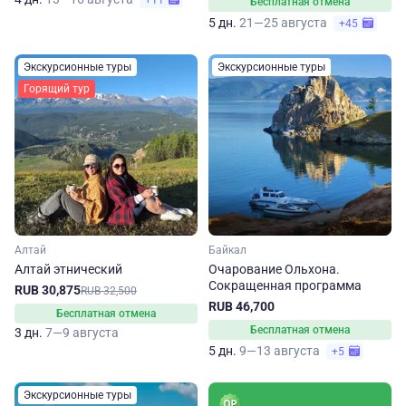
+11
Бесплатная отмена
5 дн.
21—25 августа
+45
Экскурсионные туры
Экскурсионные туры
Горящий тур
Алтай
Байкал
Алтай этнический
Очарование Ольхона.
Сокращенная программа
RUB 30,875
RUB 32,500
RUB 46,700
Бесплатная отмена
Бесплатная отмена
3 дн.
7—9 августа
5 дн.
9—13 августа
+5
Экскурсионные туры