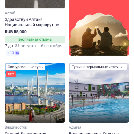
Алтай
Здравствуй Алтай!
Национальный маршрут по
Алтайскому краю
RUB 55,000
Бесплатная отмена
7 дн.
31 августа — 6 сентября
+13
Экскурсионные туры
Туры на термальные источники
Хит
Владивосток
Адыгея
Открой Владивосток
Водная ривьера. Отдых в