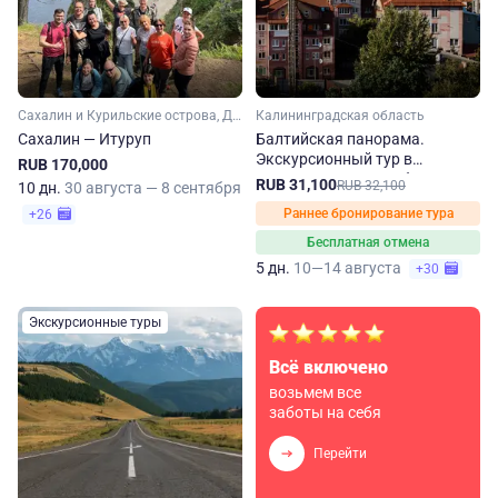
Сахалин и Курильские острова, Дальний Восток
Калининградская область
Сахалин — Итуруп
Балтийская панорама.
Экскурсионный тур в
RUB 170,000
Калининградскую область
RUB 31,100
RUB 32,100
10 дн.
30 августа — 8 сентября
Раннее бронирование тура
+26
Бесплатная отмена
5 дн.
10—14 августа
+30
Экскурсионные туры
Всё включено
возьмем все
заботы на себя
Перейти