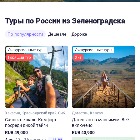
Туры по России из Зеленоградска
По популярности
Дешевле
Дороже
Экскурсионные туры
Экскурсионные туры
Горящий тур
Хит
Хакасия, Красноярский край, Сибирь
Дагестан, Кавказ
Саянское шале: Комфорт
Дагестан на максимум. Вcё
посреди дикой тайги
включено
RUB 49,000
RUB 43,900
4 дн.
13—16 августа