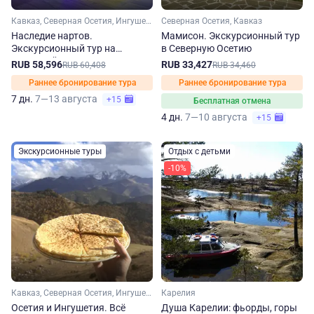
Кавказ, Северная Осетия, Ингушетия, Кабардино-Балкария, Чечня
Северная Осетия, Кавказ
Наследие нартов.
Мамисон. Экскурсионный тур
Экскурсионный тур на
в Северную Осетию
Северный Кавказ
RUB 58,596
RUB 33,427
RUB 60,408
RUB 34,460
Раннее бронирование тура
Раннее бронирование тура
7 дн.
7—13 августа
+15
Бесплатная отмена
4 дн.
7—10 августа
+15
Экскурсионные туры
Отдых с детьми
-10%
Кавказ, Северная Осетия, Ингушетия
Карелия
Осетия и Ингушетия. Всё
Душа Карелии: фьорды, горы