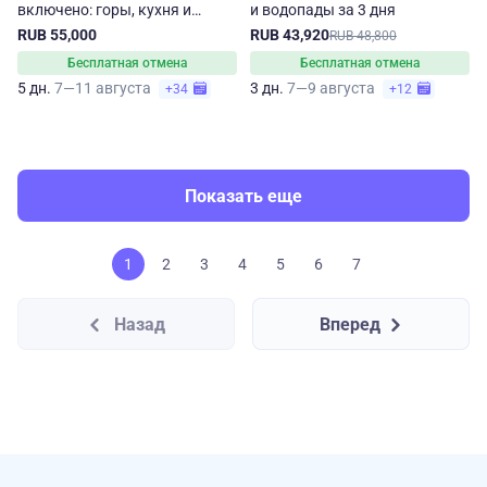
включено: горы, кухня и
и водопады за 3 дня
танцы
RUB 55,000
RUB 43,920
RUB 48,800
Бесплатная отмена
Бесплатная отмена
5 дн.
7—11 августа
3 дн.
7—9 августа
+34
+12
Показать еще
1
2
3
4
5
6
7
Назад
Вперед