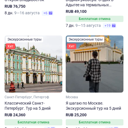
Адыгее на термальных
RUB 76,750
источниках
RUB 49,100
8 дн.
9—16 августа
+6
Бесплатная отмена
7 дн.
9—15 августа
+19
Экскурсионные туры
Экскурсионные туры
Хит
Хит
Санкт-Петербург, Петергоф
Москва
Классический Санкт-
Я шагаю по Москве.
Петербург. Тур на 5 дней
Экскурсионный тур на 5 дней
RUB 24,360
RUB 25,200
Бесплатная отмена
Бесплатная отмена