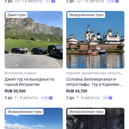
5 дн.
10—14 августа
5 дн.
12—16 августа
+7
+18
Джип-туры
Экскурсионные туры
Ингушетия, Кавказ
Карелия, Архангельская область, Арктика
Джип-тур на выходные по
Соловки, Беломорканал и
горной Ингушетии
петроглифы. Тур в Карелию и
Архангельскую область
RUB 50,500
RUB 34,700
3 дн.
7—9 августа
2 дн.
7—8 августа
+16
+6
Экскурсионные туры
Экскурсионные туры