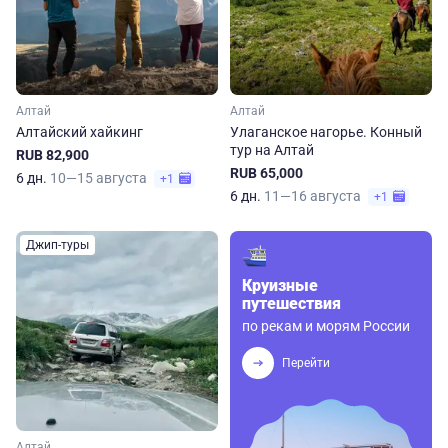
Алтай
Алтай
Алтайский хайкинг
Улаганское нагорье. Конный
тур на Алтай
RUB 82,900
RUB 65,000
6 дн.
10—15 августа
+1
6 дн.
11—16 августа
+1
Джип-туры
Круизные
путешествия
по рекам и морям России
Перейти
Алтай