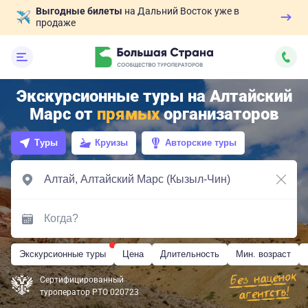
Выгодные билеты
на Дальний Восток уже в
продаже
Экскурсионные туры на Алтайский
Марс от
прямых
организаторов
Туры
Круизы
Авторские туры
Экскурсионные туры
Цена
Длительность
Мин. возраст
Сертифицированный
туроператор РТО 020723