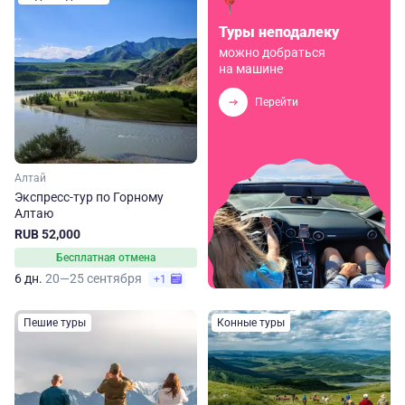
Туры неподалеку
можно добраться
на машине
Перейти
Алтай
Экспресс-тур по Горному
Алтаю
RUB 52,000
Бесплатная отмена
6 дн.
20—25 сентября
+1
Пешие туры
Конные туры