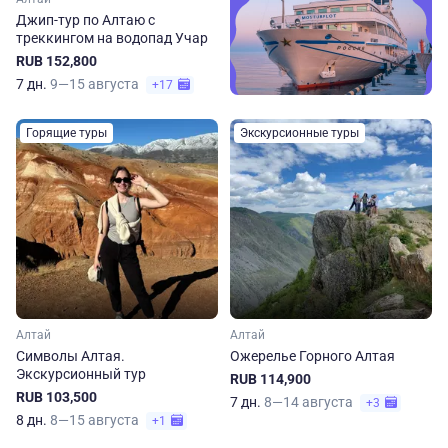
Джип-тур по Алтаю с
треккингом на водопад Учар
RUB 152,800
7 дн.
9—15 августа
+17
Горящие туры
Экскурсионные туры
Алтай
Алтай
Символы Алтая.
Ожерелье Горного Алтая
Экскурсионный тур
RUB 114,900
RUB 103,500
7 дн.
8—14 августа
+3
8 дн.
8—15 августа
+1