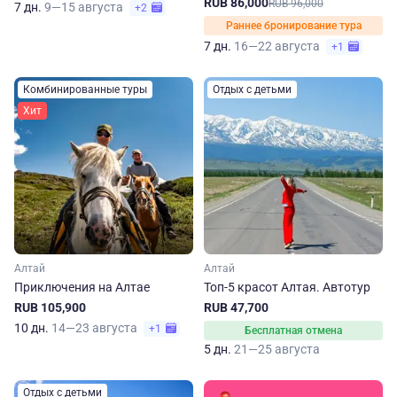
RUB 86,000
RUB 96,000
7 дн.
9—15 августа
+2
Раннее бронирование тура
7 дн.
16—22 августа
+1
Комбинированные туры
Отдых с детьми
Хит
Алтай
Алтай
Приключения на Алтае
Топ-5 красот Алтая. Автотур
RUB 105,900
RUB 47,700
10 дн.
14—23 августа
+1
Бесплатная отмена
5 дн.
21—25 августа
Отдых с детьми