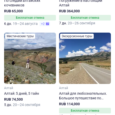
По следам алтайских
Погружение в настоящий
кочевников
Алтай
RUB 65,000
RUB 364,000
Бесплатная отмена
Бесплатная отмена
7 дн.
20—26 сентября
6 дн.
19—24 августа
+2
Мистические туры
Экскурсионные туры
Алтай
Алтай
Алтай: 5 дней, 5 тайн
Алтай для любознательных.
Большое путешествие по
RUB 74,500
Чуйскому тракту, Телецкому
RUB 114,000
5 дн.
20—24 сентября
озеру и Белокурихе
Бесплатная отмена