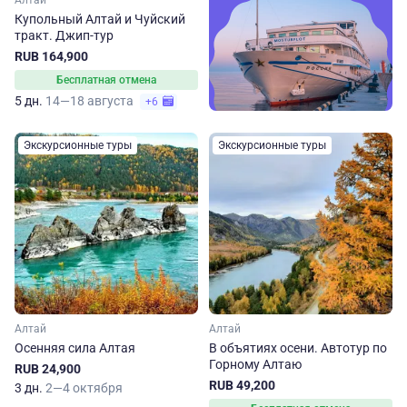
Алтай
Купольный Алтай и Чуйский
тракт. Джип-тур
RUB 164,900
Бесплатная отмена
5 дн.
14—18 августа
+6
Экскурсионные туры
Экскурсионные туры
Алтай
Алтай
Осенняя сила Алтая
В объятиях осени. Автотур по
Горному Алтаю
RUB 24,900
RUB 49,200
3 дн.
2—4 октября