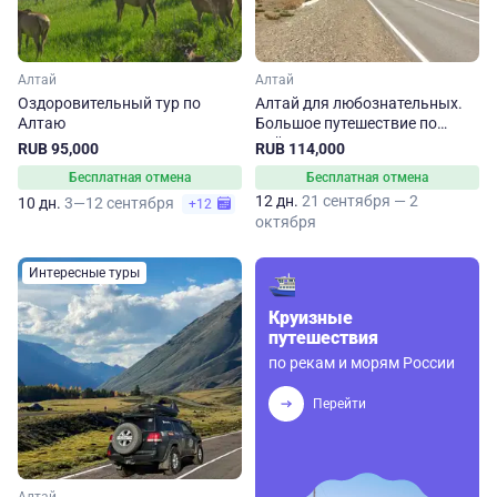
Алтай
Алтай
Оздоровительный тур по
Алтай для любознательных.
Алтаю
Большое путешествие по
Чуйскому тракту, Телецкому
RUB 95,000
RUB 114,000
озеру и Белокурихе
Бесплатная отмена
Бесплатная отмена
12 дн.
21 сентября — 2
10 дн.
3—12 сентября
+12
октября
Интересные туры
Круизные
путешествия
по рекам и морям России
Перейти