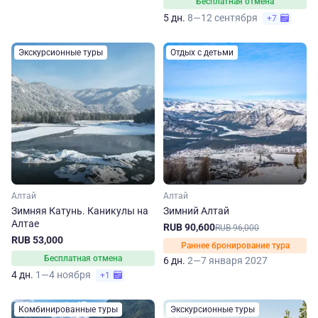
Бесплатная отмена
5 дн.
8—12 сентября
+7
Экскурсионные туры
Отдых с детьми
Алтай
Алтай
Зимняя Катунь. Каникулы на
Зимний Алтай
Алтае
RUB 90,600
RUB 96,000
RUB 53,000
Раннее бронирование тура
Бесплатная отмена
6 дн.
2—7 января 2027
4 дн.
1—4 ноября
+1
Комбинированные туры
Экскурсионные туры