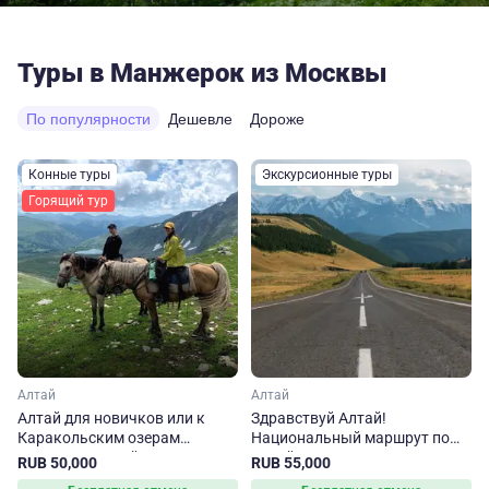
Туры в Манжерок из Москвы
По популярности
Дешевле
Дороже
Конные туры
Экскурсионные туры
Горящий тур
Алтай
Алтай
Алтай для новичков или к
Здравствуй Алтай!
Каракольским озерам
Национальный маршрут по
налегке. Конный тур
Алтайскому краю
RUB 50,000
RUB 55,000