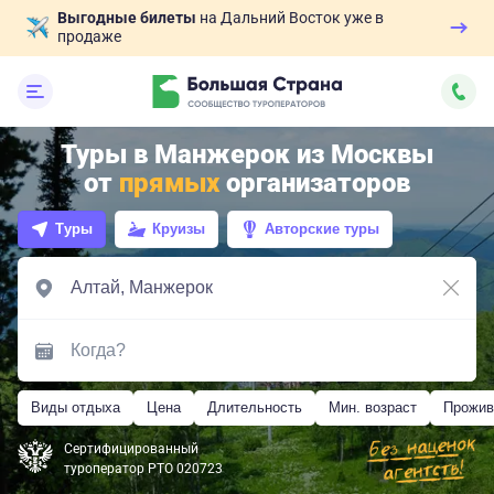
Выгодные билеты
на Дальний Восток уже в
продаже
Туры в Манжерок из Москвы
от
прямых
организаторов
Туры
Круизы
Авторские туры
Виды отдыха
Цена
Длительность
Мин. возраст
Прожив
Сертифицированный
туроператор РТО 020723