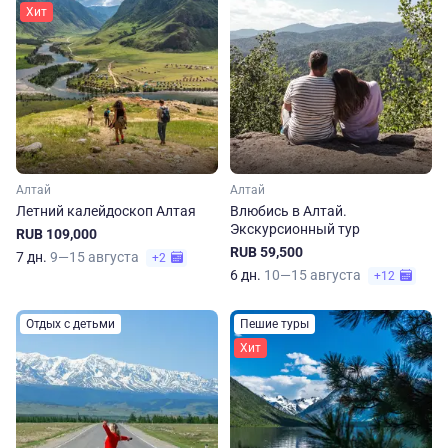
Хит
Алтай
Алтай
Летний калейдоскоп Алтая
Влюбись в Алтай.
Экскурсионный тур
RUB 109,000
RUB 59,500
7 дн.
9—15 августа
+2
6 дн.
10—15 августа
+12
Отдых с детьми
Пешие туры
Хит