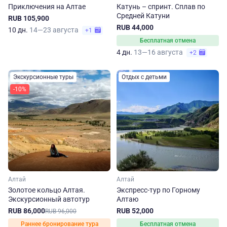
Приключения на Алтае
Катунь – спринт. Сплав по
Средней Катуни
RUB 105,900
RUB 44,000
10 дн.
14—23 августа
+1
Бесплатная отмена
4 дн.
13—16 августа
+2
Экскурсионные туры
Отдых с детьми
-10%
Алтай
Алтай
Золотое кольцо Алтая.
Экспресс-тур по Горному
Экскурсионный автотур
Алтаю
RUB 86,000
RUB 52,000
RUB 96,000
Раннее бронирование тура
Бесплатная отмена