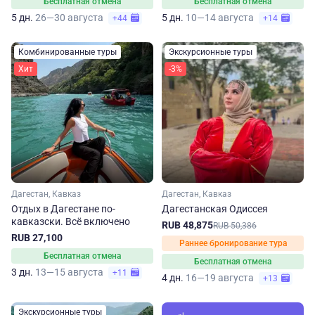
Бесплатная отмена
Бесплатная отмена
5 дн.
26—30 августа
5 дн.
10—14 августа
+44
+14
Комбинированные туры
Экскурсионные туры
Хит
-3%
Дагестан, Кавказ
Дагестан, Кавказ
Отдых в Дагестане по-
Дагестанская Одиссея
кавказски. Всё включено
RUB 48,875
RUB 50,386
RUB 27,100
Раннее бронирование тура
Бесплатная отмена
Бесплатная отмена
3 дн.
13—15 августа
+11
4 дн.
16—19 августа
+13
Экскурсионные туры