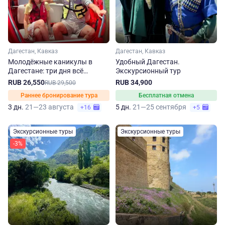
Дагестан, Кавказ
Дагестан, Кавказ
Молодёжные каникулы в
Удобный Дагестан.
Дагестане: три дня всё
Экскурсионный тур
включено
RUB 26,550
RUB 34,900
RUB 29,500
Раннее бронирование тура
Бесплатная отмена
3 дн.
21—23 августа
5 дн.
21—25 сентября
+16
+5
Экскурсионные туры
Экскурсионные туры
-3%