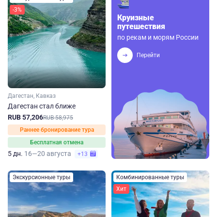
-3%
Круизные
путешествия
по рекам и морям России
Перейти
Дагестан, Кавказ
Дагестан стал ближе
RUB 57,206
RUB 58,975
Раннее бронирование тура
Бесплатная отмена
5 дн.
16—20 августа
+13
Экскурсионные туры
Комбинированные туры
Хит