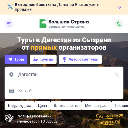
Выгодные билеты
на Дальний Восток уже в
продаже
Туры в Дагестан из Сызрани
от
прямых
организаторов
Туры
Круизы
Авторские туры
Виды отдыха
Цена
Длительность
Мин. возраст
Прожив
Сертифицированный
туроператор РТО 020723