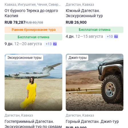
Кавказ, Ингушетия, Чечня, Северная Осетия, Дагестан
Дагестан, Кавказ
От бурного Терека до седого
Южный Дагестан.
Каспия
Экскурсионный тур
RUB 78,287
RUB 26,900
RUB 80,708
Раннее бронирование тура
Бесплатная отмена
4 дн.
12—15 августа
+10
Бесплатная отмена
9 дн.
12—20 августа
+13
Экскурсионные туры
Джип-туры
Дагестан, Кавказ
Дагестан, Кавказ
Гостеприимный Дагестан.
Горный Дагестан. Джип-тур
Экскурсионный тур по средам