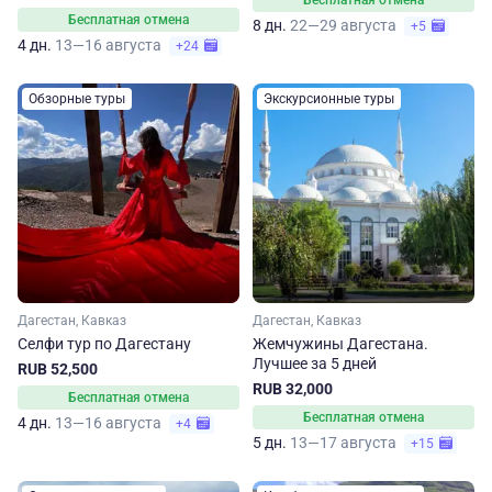
Бесплатная отмена
Бесплатная отмена
8 дн.
22—29 августа
+5
4 дн.
13—16 августа
+24
Обзорные туры
Экскурсионные туры
Дагестан, Кавказ
Дагестан, Кавказ
Селфи тур по Дагестану
Жемчужины Дагестана.
Лучшее за 5 дней
RUB 52,500
RUB 32,000
Бесплатная отмена
Бесплатная отмена
4 дн.
13—16 августа
+4
5 дн.
13—17 августа
+15