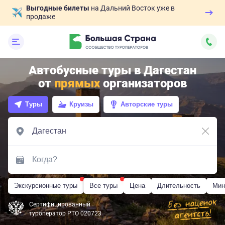
Выгодные билеты
на Дальний Восток уже в
продаже
Автобусные туры в Дагестан
от
прямых
организаторов
Туры
Круизы
Авторские туры
Экскурсионные туры
Все туры
Цена
Длительность
Мин
Сертифицированный
туроператор РТО 020723