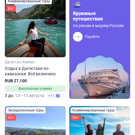
Комбинированные туры
Хит
Круизные
путешествия
по рекам и морям России
Перейти
Дагестан, Кавказ
Отдых в Дагестане по-
кавказски. Всё включено
RUB 27,100
Бесплатная отмена
3 дн.
13—15 августа
+11
Экскурсионные туры
Комбинированные туры
Хит
Хит