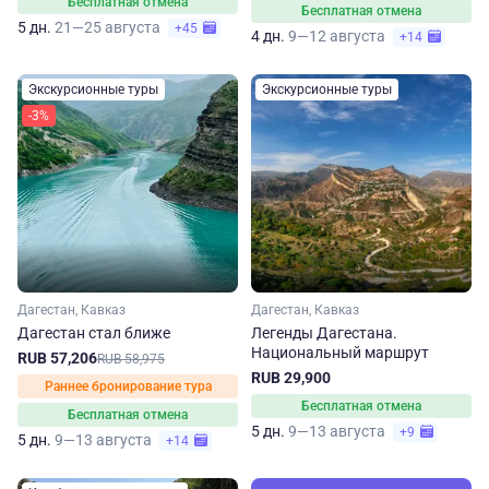
Бесплатная отмена
Бесплатная отмена
5 дн.
21—25 августа
+45
4 дн.
9—12 августа
+14
Экскурсионные туры
Экскурсионные туры
-3%
Дагестан, Кавказ
Дагестан, Кавказ
Дагестан стал ближе
Легенды Дагестана.
Национальный маршрут
RUB 57,206
RUB 58,975
RUB 29,900
Раннее бронирование тура
Бесплатная отмена
Бесплатная отмена
5 дн.
9—13 августа
+9
5 дн.
9—13 августа
+14