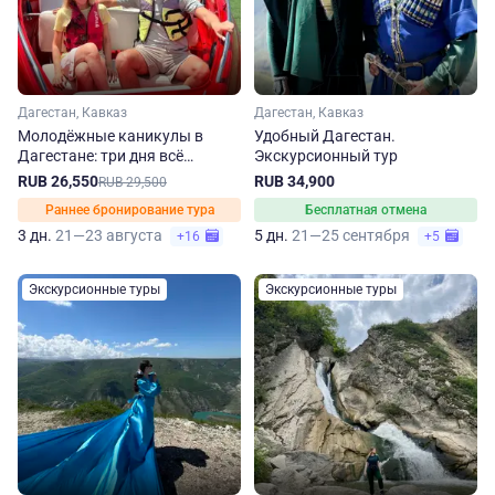
Дагестан, Кавказ
Дагестан, Кавказ
Молодёжные каникулы в
Удобный Дагестан.
Дагестане: три дня всё
Экскурсионный тур
включено
RUB 26,550
RUB 34,900
RUB 29,500
Раннее бронирование тура
Бесплатная отмена
3 дн.
21—23 августа
5 дн.
21—25 сентября
+16
+5
Экскурсионные туры
Экскурсионные туры