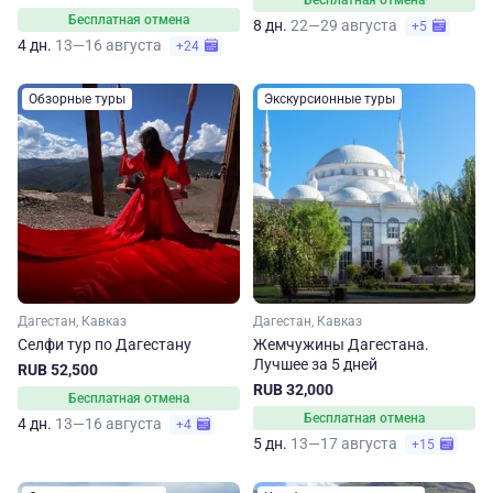
Бесплатная отмена
Бесплатная отмена
8 дн.
22—29 августа
+5
4 дн.
13—16 августа
+24
Обзорные туры
Экскурсионные туры
Дагестан, Кавказ
Дагестан, Кавказ
Селфи тур по Дагестану
Жемчужины Дагестана.
Лучшее за 5 дней
RUB 52,500
RUB 32,000
Бесплатная отмена
Бесплатная отмена
4 дн.
13—16 августа
+4
5 дн.
13—17 августа
+15