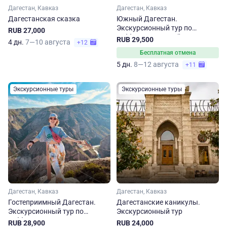
Дагестан, Кавказ
Дагестан, Кавказ
Дагестанская сказка
Южный Дагестан.
Экскурсионный тур по
RUB 27,000
субботам на 5 дней
RUB 29,500
4 дн.
7—10 августа
+12
Бесплатная отмена
5 дн.
8—12 августа
+11
Экскурсионные туры
Экскурсионные туры
Дагестан, Кавказ
Дагестан, Кавказ
Гостеприимный Дагестан.
Дагестанские каникулы.
Экскурсионный тур по
Экскурсионный тур
субботам
RUB 28,900
RUB 24,000