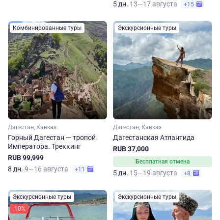
5 дн.
13—17 августа
+15
Комбинированные туры
Экскурсионные туры
Дагестан, Кавказ
Дагестан, Кавказ
Горный Дагестан — тропой
Дагестанская Атлантида
Императора. Треккинг
RUB 37,000
RUB 99,999
Бесплатная отмена
8 дн.
9—16 августа
+11
5 дн.
15—19 августа
+8
Экскурсионные туры
Экскурсионные туры
-10%