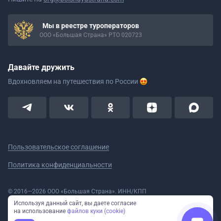
Мы в реестре туроператоров
ООО «Большая Страна» РТО 020723
Давайте дружить
Вдохновляем на путешествия
по России
Пользовательское соглашение
Политика конфиденциальности
© 2016—2026 ООО «Большая Страна». ИНН/КПП
5908078160/590801001 ОГРН 1185958020533
Используя данный сайт, вы даете согласие
Номер в реестре Роскомнадзора № 59-18-006319 (Приказ № 321 от
на использование
файлов куки (cookie)
11.10.2018)