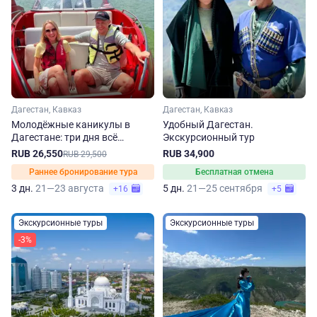
Дагестан, Кавказ
Дагестан, Кавказ
Молодёжные каникулы в
Удобный Дагестан.
Дагестане: три дня всё
Экскурсионный тур
включено
RUB 26,550
RUB 34,900
RUB 29,500
Раннее бронирование тура
Бесплатная отмена
3 дн.
21—23 августа
5 дн.
21—25 сентября
+16
+5
Экскурсионные туры
Экскурсионные туры
-3%