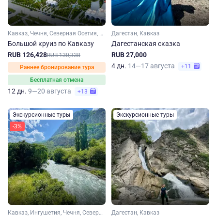
Кавказ, Чечня, Северная Осетия, Кабардино-Балкария, Ингушетия, Дагестан
Дагестан, Кавказ
Большой круиз по Кавказу
Дагестанская сказка
RUB 126,428
RUB 27,000
RUB 130,338
4 дн.
14—17 августа
+11
Раннее бронирование тура
Бесплатная отмена
12 дн.
9—20 августа
+13
Экскурсионные туры
Экскурсионные туры
-3%
Кавказ, Ингушетия, Чечня, Северная Осетия, Дагестан
Дагестан, Кавказ