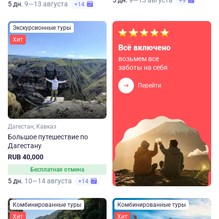
5 дн.
9—13 августа
+9
5 дн.
9—13 августа
+14
Экскурсионные туры
Хит
Всё включено
возьмем все
заботы на себя
Перейти
Дагестан, Кавказ
Большое путешествие по
Дагестану
RUB 40,000
Бесплатная отмена
5 дн.
10—14 августа
+14
Комбинированные туры
Комбинированные туры
Хит
Хит