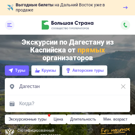
Выгодные билеты
на Дальний Восток уже в
продаже
Экскурсии по Дагестану из
Каспийска от
прямых
организаторов
Туры
Круизы
Авторские туры
Экскурсионные туры
Цена
Длительность
Мин. возраст
Сертифицированный