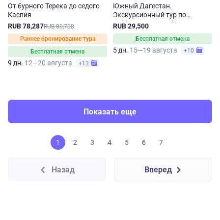
От бурного Терека до седого
Южный Дагестан.
Каспия
Экскурсионный тур по
субботам на 5 дней
RUB 78,287
RUB 29,500
RUB 80,708
Раннее бронирование тура
Бесплатная отмена
5 дн.
15—19 августа
+10
Бесплатная отмена
9 дн.
12—20 августа
+13
Показать еще
1
2
3
4
5
6
7
Назад
Вперед