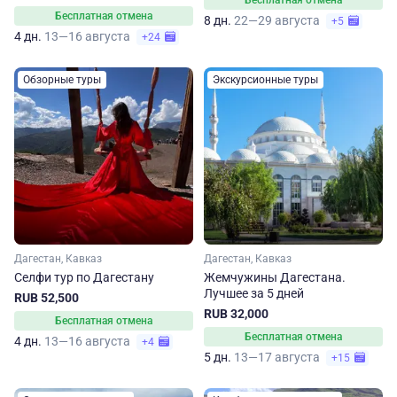
Бесплатная отмена
Бесплатная отмена
8 дн.
22—29 августа
+5
4 дн.
13—16 августа
+24
Обзорные туры
Экскурсионные туры
Дагестан, Кавказ
Дагестан, Кавказ
Селфи тур по Дагестану
Жемчужины Дагестана.
Лучшее за 5 дней
RUB 52,500
RUB 32,000
Бесплатная отмена
Бесплатная отмена
4 дн.
13—16 августа
+4
5 дн.
13—17 августа
+15