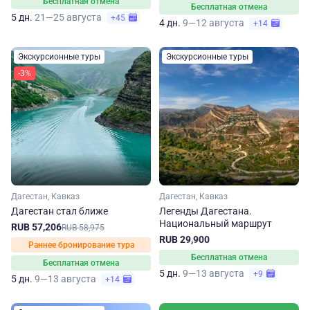
Бесплатная отмена
Бесплатная отмена
5 дн.
21—25 августа
+45
4 дн.
9—12 августа
+14
Экскурсионные туры
Экскурсионные туры
-3%
Дагестан, Кавказ
Дагестан, Кавказ
Дагестан стал ближе
Легенды Дагестана.
Национальный маршрут
RUB 57,206
RUB 58,975
RUB 29,900
Раннее бронирование тура
Бесплатная отмена
Бесплатная отмена
5 дн.
9—13 августа
+9
5 дн.
9—13 августа
+14