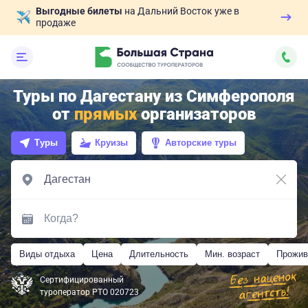
Выгодные билеты
на Дальний Восток уже в
продаже
Туры по Дагестану из Симферополя
от
прямых
организаторов
Туры
Круизы
Авторские туры
Виды отдыха
Цена
Длительность
Мин. возраст
Прожив
Сертифицированный
туроператор РТО 020723