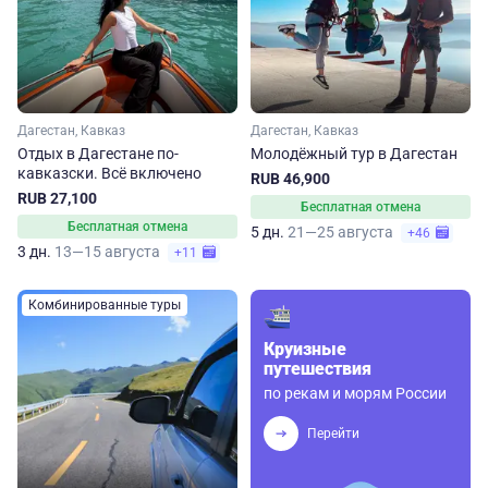
Дагестан, Кавказ
Дагестан, Кавказ
Отдых в Дагестане по-
Молодёжный тур в Дагестан
кавказски. Всё включено
RUB 46,900
RUB 27,100
Бесплатная отмена
Бесплатная отмена
5 дн.
21—25 августа
+46
3 дн.
13—15 августа
+11
Комбинированные туры
Круизные
путешествия
по рекам и морям России
Перейти