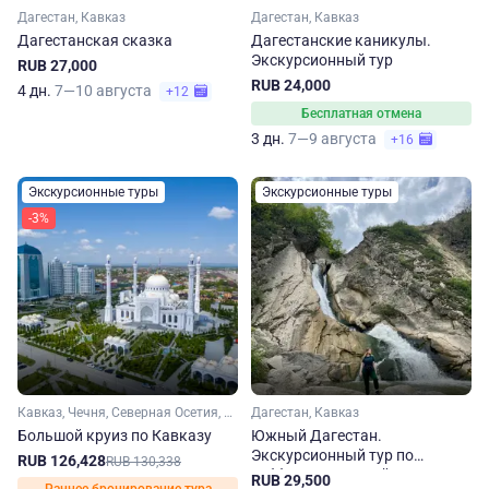
Дагестан, Кавказ
Дагестан, Кавказ
Дагестанская сказка
Дагестанские каникулы.
Экскурсионный тур
RUB 27,000
RUB 24,000
4 дн.
7—10 августа
+12
Бесплатная отмена
3 дн.
7—9 августа
+16
Экскурсионные туры
Экскурсионные туры
-3%
Кавказ, Чечня, Северная Осетия, Кабардино-Балкария, Ингушетия, Дагестан
Дагестан, Кавказ
Большой круиз по Кавказу
Южный Дагестан.
Экскурсионный тур по
RUB 126,428
RUB 130,338
субботам на 5 дней
RUB 29,500