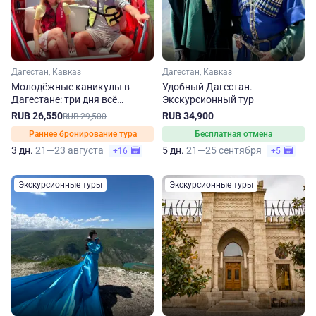
Дагестан, Кавказ
Дагестан, Кавказ
Молодёжные каникулы в
Удобный Дагестан.
Дагестане: три дня всё
Экскурсионный тур
включено
RUB 26,550
RUB 34,900
RUB 29,500
Раннее бронирование тура
Бесплатная отмена
3 дн.
21—23 августа
5 дн.
21—25 сентября
+16
+5
Экскурсионные туры
Экскурсионные туры