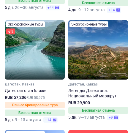
Бесплатная отмена
Бесплатная отмена
5 дн.
26—30 августа
+44
4 дн.
9—12 августа
+14
Экскурсионные туры
Экскурсионные туры
-3%
Дагестан, Кавказ
Дагестан, Кавказ
Дагестан стал ближе
Легенды Дагестана.
Национальный маршрут
RUB 57,206
RUB 58,975
RUB 29,900
Раннее бронирование тура
Бесплатная отмена
Бесплатная отмена
5 дн.
9—13 августа
+9
5 дн.
9—13 августа
+14