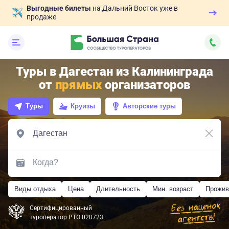
Выгодные билеты
на Дальний Восток уже в
продаже
Туры в Дагестан из Калининграда
от
прямых
организаторов
Туры
Круизы
Авторские туры
Виды отдыха
Цена
Длительность
Мин. возраст
Прожив
Сертифицированный
туроператор РТО 020723