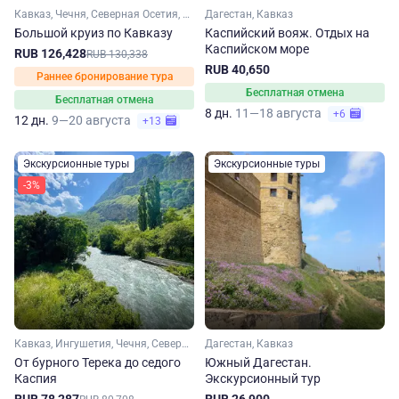
Кавказ, Чечня, Северная Осетия, Кабардино-Балкария, Ингушетия, Дагестан
Дагестан, Кавказ
Большой круиз по Кавказу
Каспийский вояж. Отдых на
Каспийском море
RUB 126,428
RUB 130,338
RUB 40,650
Раннее бронирование тура
Бесплатная отмена
Бесплатная отмена
8 дн.
11—18 августа
+6
12 дн.
9—20 августа
+13
Экскурсионные туры
Экскурсионные туры
-3%
Кавказ, Ингушетия, Чечня, Северная Осетия, Дагестан
Дагестан, Кавказ
От бурного Терека до седого
Южный Дагестан.
Каспия
Экскурсионный тур