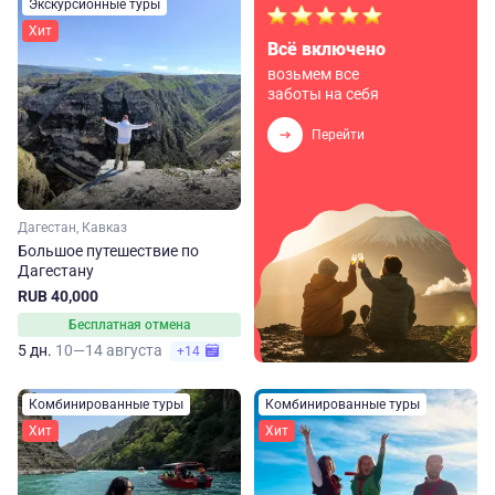
Экскурсионные туры
Хит
Всё включено
возьмем все
заботы на себя
Перейти
Дагестан, Кавказ
Большое путешествие по
Дагестану
RUB 40,000
Бесплатная отмена
5 дн.
10—14 августа
+14
Комбинированные туры
Комбинированные туры
Хит
Хит