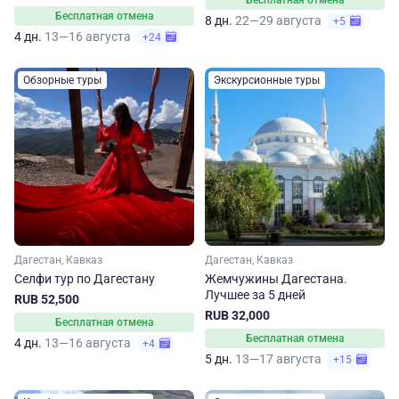
Бесплатная отмена
Бесплатная отмена
8 дн.
22—29 августа
+5
4 дн.
13—16 августа
+24
Обзорные туры
Экскурсионные туры
Дагестан, Кавказ
Дагестан, Кавказ
Селфи тур по Дагестану
Жемчужины Дагестана.
Лучшее за 5 дней
RUB 52,500
RUB 32,000
Бесплатная отмена
Бесплатная отмена
4 дн.
13—16 августа
+4
5 дн.
13—17 августа
+15