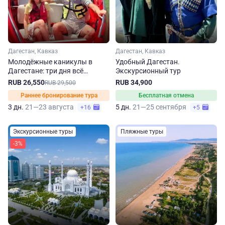
Дагестан, Кавказ
Дагестан, Кавказ
Молодёжные каникулы в
Удобный Дагестан.
Дагестане: три дня всё
Экскурсионный тур
включено
RUB 26,550
RUB 34,900
RUB 29,500
Раннее бронирование тура
Бесплатная отмена
3 дн.
21—23 августа
5 дн.
21—25 сентября
+16
+5
Экскурсионные туры
Пляжные туры
-3%