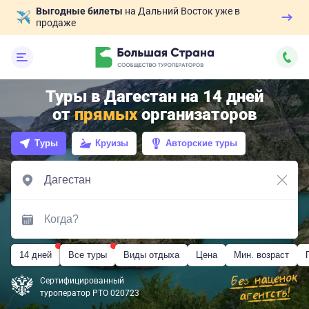
Выгодные билеты
на Дальний Восток уже в
продаже
Туры в Дагестан на 14 дней
от
прямых
организаторов
Туры
Круизы
Авторские туры
14 дней
Все туры
Виды отдыха
Цена
Мин. возраст
Сертифицированный
туроператор РТО 020723