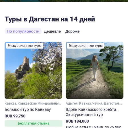
Туры в Дагестан на 14 дней
По популярности
Дешевле
Дороже
Экскурсионные туры
Экскурсионные туры
Кавказ, Кавказские Минеральные Воды, Карачаево-Черкесия, Домбай, Архыз, Кабардино-Балкария, Эльбрус, Северная Осетия, Ингушетия, Чечня, Дагестан
Адыгея, Кавказ, Чечня, Дагестан, Домбай, Карачаево-Черкесия, Ингушетия, Северная Осетия, Архыз, Кабардино-Балкария, Ставропольский край, Краснодарский край
Большой тур по Кавказу
Вдоль Кавказского хребта.
Экскурсионный тур
RUB 99,750
RUB 184,000
Бесплатная отмена
Любые даты с 15 янв. по 25 дек.