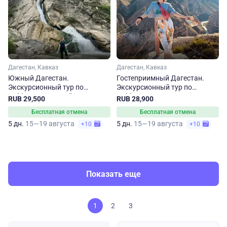
Дагестан, Кавказ
Дагестан, Кавказ
Южный Дагестан.
Гостеприимный Дагестан.
Экскурсионный тур по
Экскурсионный тур по
субботам на 5 дней
субботам
RUB 29,500
RUB 28,900
Бесплатная отмена
Бесплатная отмена
5 дн.
15—19 августа
5 дн.
15—19 августа
+10
+10
Показать еще
1
2
3