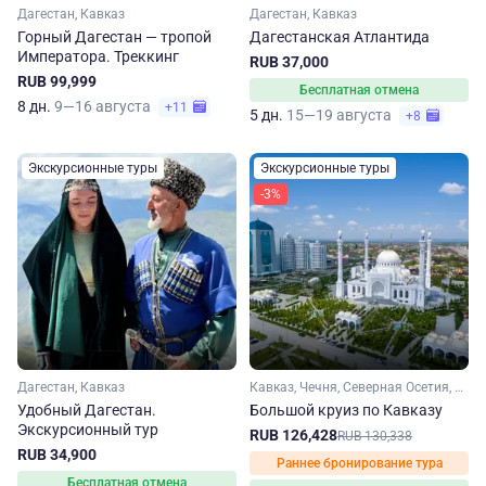
Дагестан, Кавказ
Дагестан, Кавказ
Горный Дагестан — тропой
Дагестанская Атлантида
Императора. Треккинг
RUB 37,000
RUB 99,999
Бесплатная отмена
8 дн.
9—16 августа
+11
5 дн.
15—19 августа
+8
Экскурсионные туры
Экскурсионные туры
-3%
Дагестан, Кавказ
Кавказ, Чечня, Северная Осетия, Кабардино-Балкария, Ингушетия, Дагестан
Удобный Дагестан.
Большой круиз по Кавказу
Экскурсионный тур
RUB 126,428
RUB 130,338
RUB 34,900
Раннее бронирование тура
Бесплатная отмена