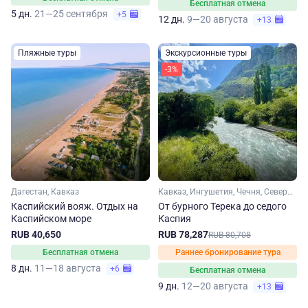
Бесплатная отмена
5 дн.
21—25 сентября
+5
12 дн.
9—20 августа
+13
Пляжные туры
Экскурсионные туры
-3%
Дагестан, Кавказ
Кавказ, Ингушетия, Чечня, Северная Осетия, Дагестан
Каспийский вояж. Отдых на
От бурного Терека до седого
Каспийском море
Каспия
RUB 40,650
RUB 78,287
RUB 80,708
Бесплатная отмена
Раннее бронирование тура
8 дн.
11—18 августа
+6
Бесплатная отмена
9 дн.
12—20 августа
+13