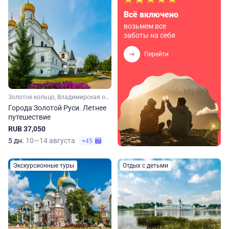
Всё включено
возьмем все
заботы на себя
Перейти
Золотое кольцо, Владимирская область, Ивановская область, Костромская область, Ярославская область, Московская область, Малое Золотое кольцо
Города Золотой Руси. Летнее
путешествие
RUB 37,050
5 дн.
10—14 августа
+45
Экскурсионные туры
Отдых с детьми