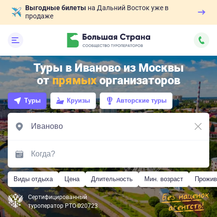
Выгодные билеты
на Дальний Восток уже в
продаже
Туры в Иваново из Москвы
от
прямых
организаторов
Туры
Круизы
Авторские туры
Виды отдыха
Цена
Длительность
Мин. возраст
Прожив
Сертифицированный
туроператор РТО 020723