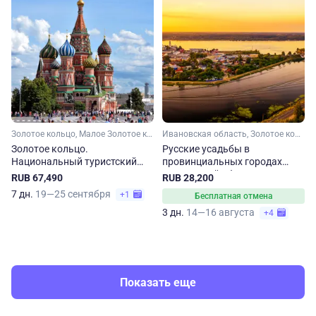
Золотое кольцо, Малое Золотое кольцо, Владимирская область, Ивановская область, Костромская область, Московская область, Рязанская область, Ярославская область
Ивановская область, Золотое кольцо, Малое Золотое кольцо
Золотое кольцо.
Русские усадьбы в
Национальный туристский
провинциальных городах
маршрут
Ивановской области
RUB 67,490
RUB 28,200
7 дн.
19—25 сентября
+1
Бесплатная отмена
3 дн.
14—16 августа
+4
Показать еще