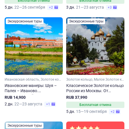
Бесплатная отмена
Бесплатная отмена
5 дн.
22—26 сентября
3 дн.
21—23 августа
+2
+3
Экскурсионные туры
Экскурсионные туры
Ивановская область, Золотое кольцо, Малое Золотое кольцо
Золотое кольцо, Малое Золотое кольцо, Ярославская область, Ивановская область, Костромская область, Владимирская область, Московская область
Ивановские манеры: Шуя –
Классическое Золотое кольцо
Палех – Иваново.
России из Москвы. От
Национальный маршрут по
Владимира до Сергиева
RUB 14,900
RUB 37,990
Ивановской области
Посада
2 дн.
22—23 августа
+1
Бесплатная отмена
5 дн.
15—19 сентября
+2
Экскурсионные туры