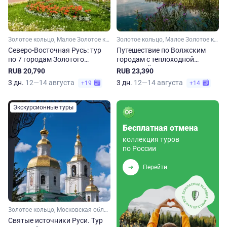
Золотое кольцо, Малое Золотое кольцо, Московская область, Владимирская область, Костромская область, Ярославская область, Ивановская область
Золотое кольцо, Малое Золотое кольцо, Владимирская область, Ивановская область, Костромская область
Северо-Восточная Русь: тур
Путешествие по Волжским
по 7 городам Золотого
городам с теплоходной
кольца. Весна-осень
прогулкой
RUB 20,790
RUB 23,390
3 дн.
12—14 августа
3 дн.
12—14 августа
+19
+14
Экскурсионные туры
Бесплатная отмена
коллекция туров
по России
Перейти
Золотое кольцо, Московская область, Малое Золотое кольцо, Ярославская область, Костромская область, Ивановская область, Владимирская область, Нижегородская область
Святые источники Руси. Тур