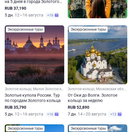
на 5 дней в города Золотого
кольца
RUB 37,190
5 дн.
12—16 августа
+16
Экскурсионные туры
Экскурсионные туры
Золотое кольцо, Малое Золотое кольцо, Московская область, Ярославская область, Костромская область, Владимирская область, Ивановская область
Золотое кольцо, Московская область, Рязанская область, Владимирская область, Нижегородская область, Малое Золотое кольцо, Ивановская область, Ярославская область, Костромская область
Золотые купола России. Тур
От Оки до Волги. Золотое
по городам Золотого кольца
кольцо за неделю
RUB 35,790
RUB 52,890
5 дн.
12—16 августа
7 дн.
14—20 августа
+16
+13
Экскурсионные туры
Экскурсионные туры