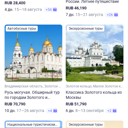
России. Летнее путешествие
RUB 28,400
RUB 46,190
4 дн.
15—18 августа
+54
7 дн.
15—21 августа
+26
Автобусные туры
Экскурсионные туры
Владимирская область, Золотое кольцо, Малое Золотое кольцо, Ивановская область, Костромская область, Ярославская область, Московская область, Смоленская область, Псковская область, Новгородская область, Серебряное кольцо, Тверская область
Золотое кольцо, Малое Золотое кольцо, Владимирская область, Ивановская область, Костромская область, Ярославская область, Московская область
Русь могучая. Обширный тур
Классика Золотого кольца из
по городам Золотого и
Москвы
Серебряного кольца
RUB 70,790
RUB 51,790
10 дн.
17—26 августа
6 дн.
8—13 сентября
+4
+2
Национальные туристические маршруты России
Экскурсионные туры