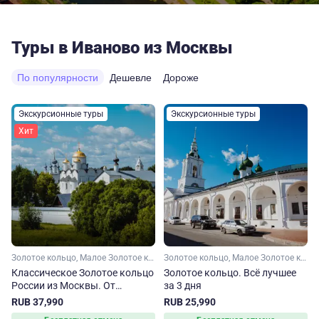
Туры в Иваново из Москвы
По популярности
Дешевле
Дороже
Экскурсионные туры
Экскурсионные туры
Хит
Золотое кольцо, Малое Золотое кольцо, Ярославская область, Ивановская область, Костромская область, Владимирская область, Московская область
Золотое кольцо, Малое Золотое кольцо, Ивановская область, Ярославская область, Московская область, Владимирская область, Костромская область
Классическое Золотое кольцо
Золотое кольцо. Всё лучшее
России из Москвы. От
за 3 дня
Сергиева Посада до
RUB 37,990
RUB 25,990
Владимира