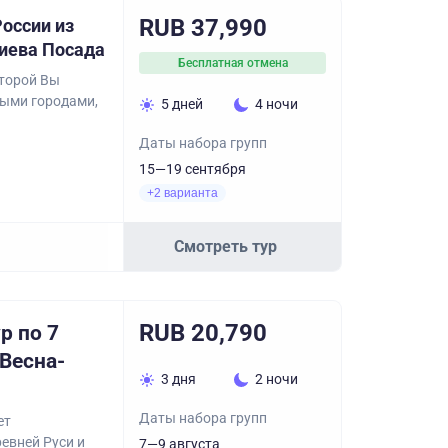
RUB 37,990
оссии из
иева Посада
Бесплатная отмена
оторой Вы
ными городами,
5 дней
4 ночи
Даты набора групп
15—19 сентября
+2 варианта
Смотреть тур
RUB 20,790
р по 7
Весна-
3 дня
2 ночи
Даты набора групп
ет
евней Руси и
7—9 августа