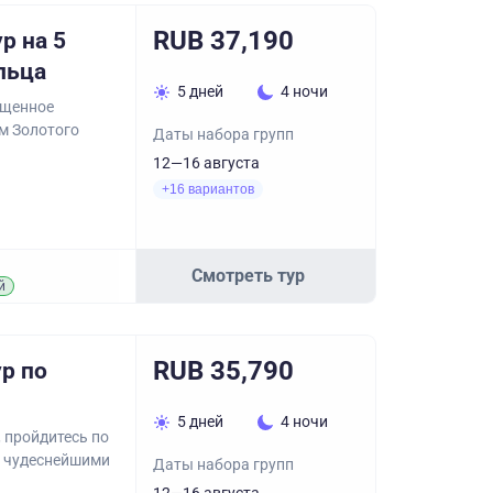
RUB 37,190
р на 5
льца
5 дней
4 ночи
ыщенное
м Золотого
Даты набора групп
12—16 августа
+16 вариантов
Смотреть тур
й
RUB 35,790
р по
5 дней
4 ночи
 пройдитесь по
с чудеснейшими
Даты набора групп