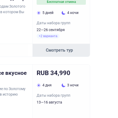
Бесплатная отмена
родам Золотого
 в котором Вы
5 дней
4 ночи
Даты набора групп
22—26 сентября
+2 варианта
Смотреть тур
RUB 34,990
се вкусное
4 дня
3 ночи
ие по Золотому
 в историю
Даты набора групп
13—16 августа