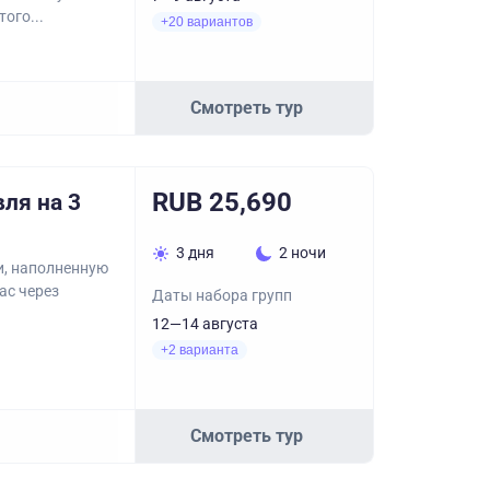
ого...
+20 вариантов
Смотреть тур
RUB 25,690
ля на 3
3 дня
2 ночи
и, наполненную
ас через
Даты набора групп
12—14 августа
+2 варианта
Смотреть тур