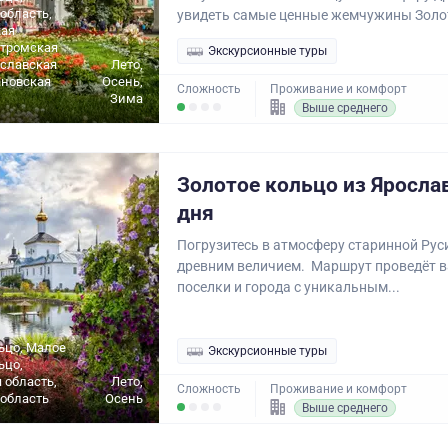
область,
увидеть самые ценные жемчужины Золот
ая
стромская
Экскурсионные туры
ославская
Лето,
ановская
Осень,
Сложность
Проживание и комфорт
Зима
Выше среднего
Золотое кольцо из Ярослав
дня
Погрузитесь в атмосферу старинной Рус
древним величием. Маршрут проведёт в
поселки и города с уникальным...
ьцо, Малое
Экскурсионные туры
ьцо,
 область,
Лето,
Сложность
Проживание и комфорт
область
Осень
Выше среднего