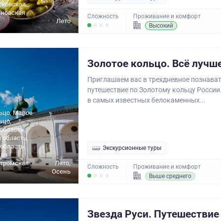
сковская
ановская
Сложность
Проживание и комфорт
Лето
Высокий
Золотое кольцо. Всё лучше
Приглашаем вас в трехдневное познава
путешествие по Золотому кольцу России
в самых известных белокаменных...
ьцо, Малое
ьцо,
область,
 область,
область,
Экскурсионные туры
ая
стромская
Лето,
Сложность
Проживание и комфорт
Осень
Выше среднего
Звезда Руси. Путешествие