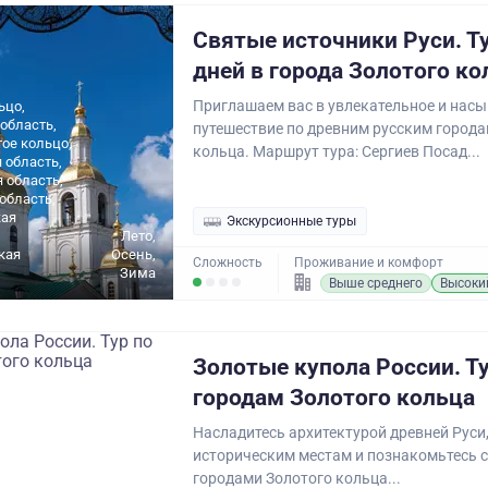
Святые источники Руси. Ту
дней в города Золотого ко
Приглашаем вас в увлекательное и нас
ьцо,
область,
путешествие по древним русским города
ое кольцо,
кольца. Маршрут тура: Сергиев Посад...
 область,
 область,
область,
ая
Экскурсионные туры
Лето,
кая
Осень,
Сложность
Проживание и комфорт
Зима
Выше среднего
Высоки
Золотые купола России. Ту
городам Золотого кольца
Насладитесь архитектурой древней Руси,
историческим местам и познакомьтесь 
ьцо, Малое
городами Золотого кольца...