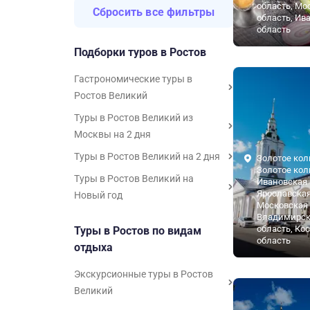
область, Мо
Сбросить все фильтры
область, Ив
область
Подборки туров в Ростов
Гастрономические туры в
Ростов Великий
Туры в Ростов Великий из
Москвы на 2 дня
Туры в Ростов Великий на 2 дня
Золотое кол
Золотое кол
Туры в Ростов Великий на
Ивановская 
Ярославская
Новый год
Московская 
Владимирск
область, Ко
Туры в Ростов по видам
область
отдыха
Экскурсионные туры в Ростов
Великий