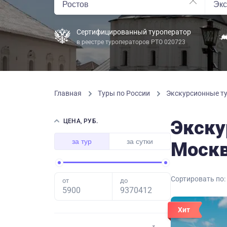
Сертифицированный туроператор
в реестре туроператоров РТО 020723
Главная
Туры по России
Экскурсионные ту
Экску
ЦЕНА, РУБ.
за тур
за сутки
Моск
Сортировать по:
от
до
Хит