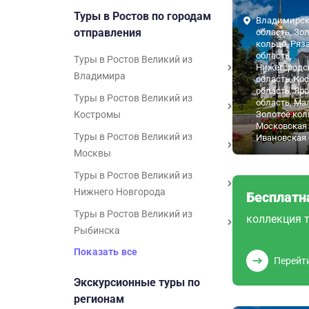
Туры в Ростов по городам
Владимирск
отправления
область, Зо
кольцо, Ряз
область,
Туры в Ростов Великий из
Нижегородс
Владимира
область, Ко
область, Яр
Туры в Ростов Великий из
область, Ма
Костромы
Золотое кол
Московская 
Туры в Ростов Великий из
Ивановская 
Москвы
Туры в Ростов Великий из
Нижнего Новгорода
Бесплатн
Туры в Ростов Великий из
коллекция т
Рыбинска
Показать все
Перейт
Экскурсионные туры по
регионам