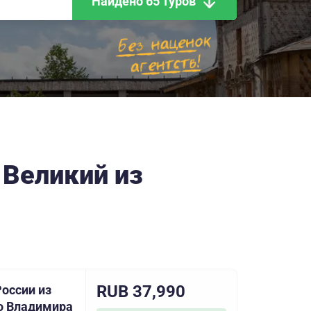
Найдено 65 туров
 Великий из
RUB 37,990
оссии из
о Владимира