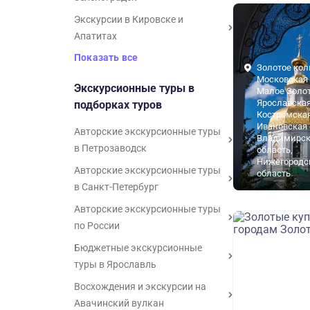
Экскурсии в Кировске и
Апатитах
Показать все
Золотое кол
Московская 
Экскурсионные туры в
Малое Золот
Ярославская
подборках туров
Костромская
Ивановская 
Авторские экскурсионные туры
Владимирск
в Петрозаводск
область,
Нижегородс
Авторские экскурсионные туры
область
в Санкт-Петербург
Авторские экскурсионные туры
по России
Бюджетные экскурсионные
туры в Ярославль
Восхождения и экскурсии на
Золотое кол
Авачинский вулкан