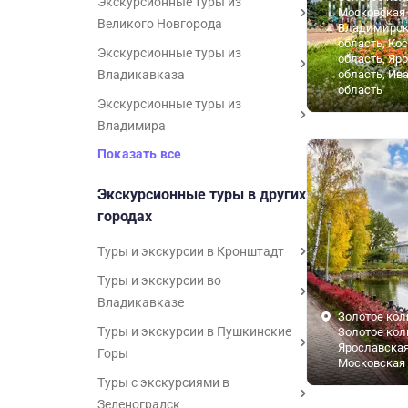
Экскурсионные туры из
Московская 
Великого Новгорода
Владимирск
область, Ко
Экскурсионные туры из
область, Яр
Владикавказа
область, Ив
область
Экскурсионные туры из
Владимира
Показать все
Экскурсионные туры в других
городах
Туры и экскурсии в Кронштадт
Туры и экскурсии во
Владикавказе
Золотое кол
Туры и экскурсии в Пушкинские
Золотое кол
Ярославская
Горы
Московская 
Туры с экскурсиями в
Зеленоградск