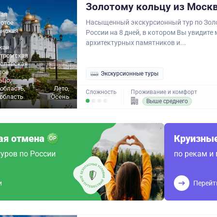
Золотому кольцу из Моск
ая
Насыщенный экскурсионный тур по Зол
лотое
анская
России на 8 дней, в котором Вы увидите
архитектурных памятников и...
кая
стромская
ославская
лое
Экскурсионные туры
ьцо,
область,
Лето,
Сложность
Проживание и комфорт
область
Осень
Выше среднего
ая отмена
Круизные
уров по России
по рекам и
и
Перейт