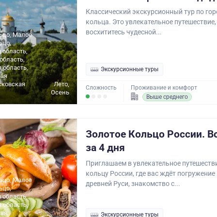
Классический экскурсионный тур по го
кольца. Это увлекательное путешествие,
восхититесь чудесной...
ьцо, Малое
ьцо,
 область,
область,
 область,
Экскурсионные туры
ая
сковская
Лето,
Сложность
Проживание и комфорт
Осень
Выше среднего
Золотое Кольцо России. В
за 4 дня
Приглашаем в увлекательное путешеств
кольцу России, где вас ждёт погружение
ьцо, Малое
древней Руси, знакомство с...
ьцо,
 область,
 область,
ая
Экскурсионные туры