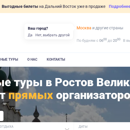
Выгодные билеты
на Дальний Восток уже в продаже
Подробне
Москва
и другие страны
Ваш город?
Да
Нет, выбрать другой
00
00
По будням с
06
до
20
В в
ВНЫЕ ТУРЫ
О НАС
КОНТАКТЫ
е туры в Ростов Вели
от
прямых
организатор
 ОТДЫХА
ДАТЫ