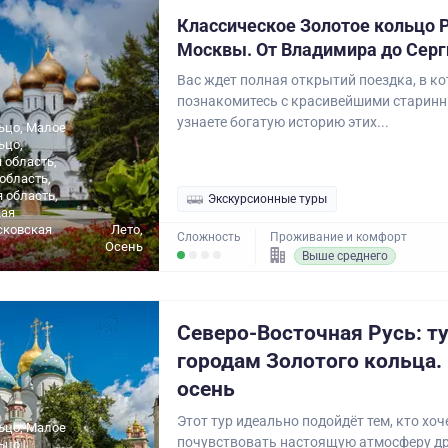
Классическое Золотое кольцо Р
Москвы. От Владимира до Серг
Вас ждет полная открытий поездка, в к
познакомитесь с красивейшими старин
узнаете богатую историю этих...
ьцо, Малое
ьцо,
 область,
область,
 область,
Экскурсионные туры
ая
сковская
Лето,
Сложность
Проживание и комфорт
Осень
Выше среднего
Северо-Восточная Русь: ту
городам Золотого кольца. 
осень
Этот тур идеально подойдёт тем, кто хоч
ьцо, Малое
почувствовать настоящую атмосферу др
ьцо,