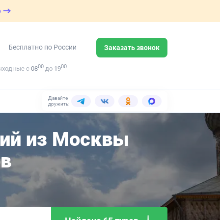
е
Бесплатно по России
Заказать звонок
00
00
ыходные с
08
до
19
Давайте
дружить:
кий из Москвы
ов