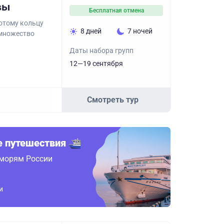
вы
Бесплатная отмена
отому кольцу
8 дней
7 ночей
 множество
Даты набора групп
12—19 сентября
Смотреть тур
 путешествия
 морям России
и