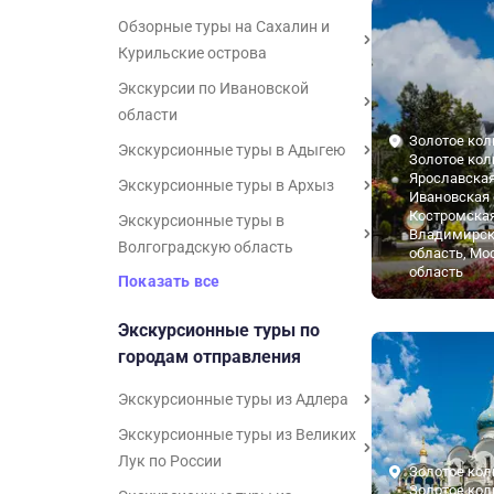
Обзорные туры на Сахалин и
Курильские острова
Экскурсии по Ивановской
области
Золотое кол
Экскурсионные туры в Адыгею
Золотое кол
Ярославская
Экскурсионные туры в Архыз
Ивановская 
Костромская
Экскурсионные туры в
Владимирск
Волгоградскую область
область, Мо
область
Показать все
Экскурсионные туры по
городам отправления
Экскурсионные туры из Адлера
Экскурсионные туры из Великих
Лук по России
Золотое кол
Золотое кол