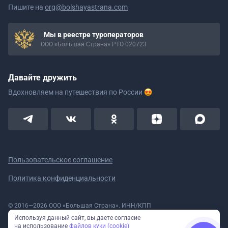
Пишите на
org@bolshayastrana.com
Мы в реестре туроператоров
ООО «Большая Страна» РТО 020723
Давайте дружить
Вдохновляем на путешествия
по России
Пользовательское соглашение
Политика конфиденциальности
© 2016—2026 ООО «Большая Страна». ИНН/КПП
5908078160/590801001 ОГРН 1185958020533
Используя данный сайт, вы даете согласие
Номер в реестре Роскомнадзора № 59-18-006319 (Приказ № 321 от
на использование
файлов куки (cookie)