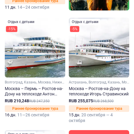
Раннее бронирование тура
11 дн.
14—24 сентября
Отдых с детьми
Отдых с детьми
-15%
-5%
Волгоград, Казань, Москва, Нижний Новгород, Пермь, Ростов-на-Дону, Самара, Саратов, Ярославль, Углич, Чайковский, Сарапул, Елабуга, Тетюши, Чистополь, Свияжск, Болгар
Астрахань, Волгоград, Казань, Москва, Нижний Новгород, Ростов-на-Дону, Самара, Саратов, Ярославль, Углич, Болгар
Москва – Пермь – Ростов-на-
Москва – Ростов-на-Дону на
Дону на теплоходе Антон
теплоходе Игорь Стравинский
Чехов
RUB 210,248
RUB 255,075
RUB 247,350
RUB 268,500
Раннее бронирование тура
Раннее бронирование тура
16 дн.
11—26 сентября
15 дн.
20 сентября — 4
октября