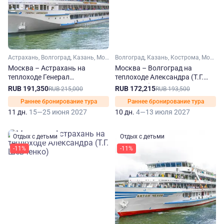
Астрахань, Волгоград, Казань, Москва, Нижний Новгород, Самара, Саратов, Ульяновск, Ярославль, Углич
Волгоград, Казань, Кострома, Москва, Нижний Новгород, Самара, Саратов, Ярославль, Углич, Плес, Тетюши, Болгар
Москва – Астрахань на
Москва – Волгоград на
теплоходе Генерал
теплоходе Александра (Т.Г.
Лавриненков
Шевченко)
RUB 191,350
RUB 172,215
RUB 215,000
RUB 193,500
Раннее бронирование тура
Раннее бронирование тура
11 дн.
15—25 июня 2027
10 дн.
4—13 июля 2027
Отдых с детьми
Отдых с детьми
-11%
-11%