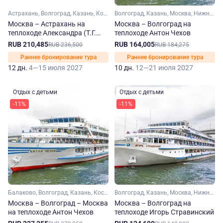
Астрахань, Волгоград, Казань, Кострома, Москва, Нижний Новгород, Самара, Саратов, Ярославль, Углич, Плес, Тетюши, Болгар
Волгоград, Казань, Москва, Нижний Новгород, Саратов, Ярославль, Тольятти, Углич, Плес, Кинешма, Болгар
Москва – Астрахань на
Москва – Волгоград на
теплоходе Александра (Т.Г.
теплоходе Антон Чехов
Шевченко)
RUB 210,485
RUB 164,005
RUB 236,500
RUB 184,275
Раннее бронирование тура
Раннее бронирование тура
12 дн.
4—15 июля 2027
10 дн.
12—21 июля 2027
Отдых с детьми
Отдых с детьми
-11%
-11%
Балаково, Волгоград, Казань, Кострома, Москва, Нижний Новгород, Самара, Саратов, Ярославль, Камышин, Тольятти, Углич, Плес, Кинешма, Мышкин, Городец, Болгар
Волгоград, Казань, Москва, Нижний Новгород, Самара, Саратов, Ярославль, Углич, Болгар
Москва – Волгоград – Москва
Москва – Волгоград на
на теплоходе Антон Чехов
теплоходе Игорь Стравинский