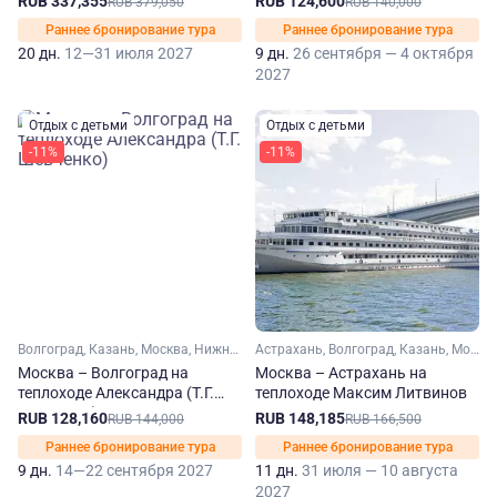
RUB 337,355
RUB 124,600
RUB 379,050
RUB 140,000
Раннее бронирование тура
Раннее бронирование тура
20 дн.
12—31 июля 2027
9 дн.
26 сентября — 4 октября
2027
Отдых с детьми
Отдых с детьми
-11%
-11%
Волгоград, Казань, Москва, Нижний Новгород, Самара, Саратов, Ульяновск, Ярославль, Углич
Астрахань, Волгоград, Казань, Москва, Нижний Новгород, Самара, Саратов, Чебоксары, Ярославль, Углич, Свияжск
Москва – Волгоград на
Москва – Астрахань на
теплоходе Александра (Т.Г.
теплоходе Максим Литвинов
Шевченко)
RUB 128,160
RUB 148,185
RUB 144,000
RUB 166,500
Раннее бронирование тура
Раннее бронирование тура
9 дн.
14—22 сентября 2027
11 дн.
31 июля — 10 августа
2027