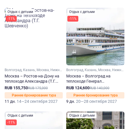
Отдых с детьми
Отдых с детьми
-11%
-11%
Волгоград, Казань, Москва, Нижний Новгород, Ростов-на-Дону, Самара, Саратов, Ульяновск, Ярославль, Углич
Волгоград, Казань, Москва, Нижний Новгород, Самара, Саратов, Ярославль, Углич, Болгар
Москва – Ростов-на-Дону на
Москва – Волгоград на
теплоходе Александра (Т.Г.
теплоходе Генерал
Шевченко)
Лавриненков
RUB 155,750
RUB 124,600
RUB 175,000
RUB 140,000
Раннее бронирование тура
Раннее бронирование тура
11 дн.
14—24 сентября 2027
9 дн.
20—28 сентября 2027
Отдых с детьми
Отдых с детьми
-11%