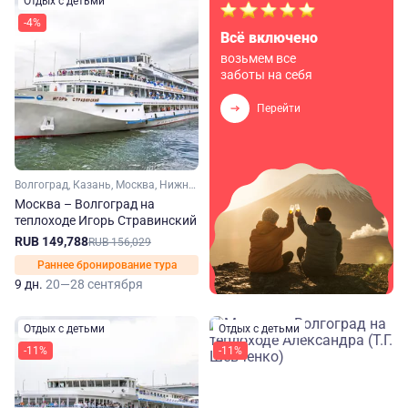
Отдых с детьми
-4%
Всё включено
возьмем все
заботы на себя
Перейти
Волгоград, Казань, Москва, Нижний Новгород, Самара, Саратов, Ярославль, Углич, Болгар
Москва – Волгоград на
теплоходе Игорь Стравинский
RUB 149,788
RUB 156,029
Раннее бронирование тура
9 дн.
20—28 сентября
Отдых с детьми
Отдых с детьми
-11%
-11%