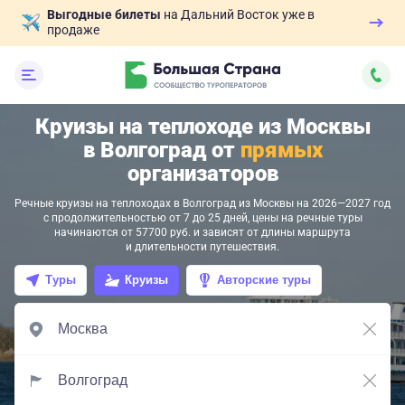
Выгодные билеты
на Дальний Восток уже в
продаже
Круизы на теплоходе из Москвы
в Волгоград от
прямых
организаторов
Речные круизы на теплоходах в Волгоград из Москвы на 2026—2027 год
с продолжительностью от 7 до 25 дней, цены на речные туры
начинаются от 57700 руб. и зависят от длины маршрута
и длительности путешествия.
Туры
Круизы
Авторские туры