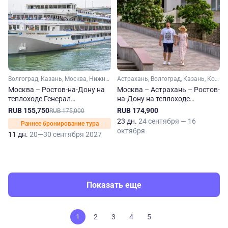
Волгоград, Казань, Москва, Нижний Новгород, Ростов-на-Дону, Самара, Саратов, Ярославль, Углич, Болгар
Астрахань, Волгоград, Казань, Кострома, Москва, Нижний Новгород, Ростов-на-Дону, Самара, Саратов, Ульяновск, Чебоксары, Ярославль, Тольятти, Углич, Калязин, Тетюши, Городец, Болгар, Завидово
Москва – Ростов-на-Дону на
Москва – Астрахань – Ростов-
теплоходе Генерал
на-Дону на теплоходе
Лавриненков
Константин Федин
RUB 155,750
RUB 174,900
RUB 175,000
23 дн.
24 сентября — 16
Раннее бронирование тура
октября
11 дн.
20—30 сентября 2027
Показать еще
1
2
3
4
5