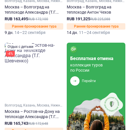
Волгоград, Казань, Москва, Нижний Новгород, Самара, Саратов, Ульяновск, Ярославль, Углич
Волгоград, Казань, Москва, Нижний Новгород, Пермь, Самара, Саратов, Ярославль, Углич, Чайковский, Сарапул, Елабуга, Тетюши, Чистополь, Свияжск, Болгар
Москва – Волгоград на
Москва – Волгоград на
теплоходе Александра (Т.Г.
теплоходе Антон Чехов
Шевченко)
RUB 163,495
RUB 191,325
RUB 172,100
RUB 225,088
Раннее бронирование тура
Раннее бронирование тура
9 дн.
14—22 сентября
14 дн.
11—24 сентября
Отдых с детьми
-4%
Бесплатная отмена
коллекция туров
по России
Перейти
Волгоград, Казань, Москва, Нижний Новгород, Ростов-на-Дону, Самара, Саратов, Ульяновск, Ярославль, Углич
Москва – Ростов-на-Дону на
теплоходе Александра (Т.Г.
Шевченко)
RUB 165,743
RUB 172,648