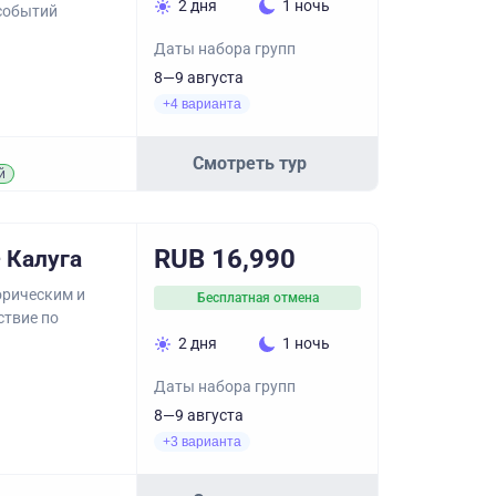
2 дня
1 ночь
 событий
Даты набора групп
8—9 августа
+4 варианта
Смотреть тур
й
RUB 16,990
 Калуга
орическим и
Бесплатная отмена
ствие по
2 дня
1 ночь
Даты набора групп
8—9 августа
+3 варианта