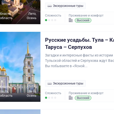
Экскурсионные туры
бласть,
Лето,
Сложность
Проживание и комфорт
область
Осень
Высокий
Русские усадьбы. Тула – К
Таруса – Серпухов
Загадки и интересные факты из истории
Тульской областей и Серпухова ждут Вас
Вы побываете в «Ясной...
Экскурсионные туры
бласть,
ласть,
Лето,
Сложность
Проживание и комфорт
область
Осень
Высокий