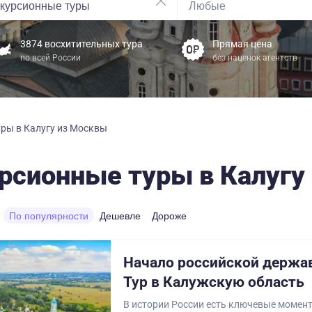
3874 восхитительных тура
Прямая цена
по всей России
без наценок агентств
ры в Калугу из Москвы
рсионные туры в Калугу
По популярности
Дешевле
Дороже
Начало российской держа
Тур в Калужскую область
В истории России есть ключевые момент