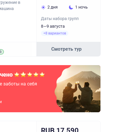
гружение в
2 дня
1 ночь
 машина
Даты набора групп
8—9 августа
+8 вариантов
Смотреть тур
й
чено
е заботы на себя
и
RUB 17,590