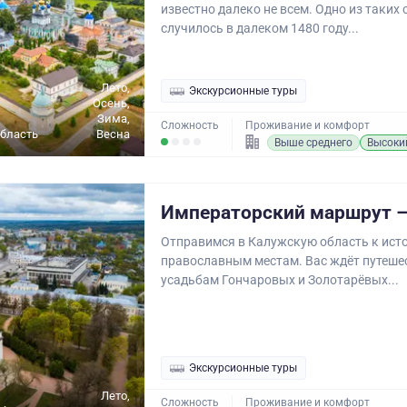
известно далеко не всем. Одно из таких
случилось в далеком 1480 году...
Лето,
Экскурсионные туры
Осень,
Зима,
Сложность
Проживание и комфорт
бласть
Весна
Выше среднего
Высоки
Императорский маршрут –
Отправимся в Калужскую область к ист
православным местам. Вас ждёт путеше
усадьбам Гончаровых и Золотарёвых...
Экскурсионные туры
Лето,
Сложность
Проживание и комфорт