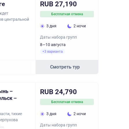
RUB 27,190
ге
 ждет
Бесплатная отмена
ов центральной
3 дня
2 ночи
Даты набора групп
8—10 августа
+3 варианта
Смотреть тур
RUB 24,790
ынь –
ельск –
Бесплатная отмена
асти, тихие
3 дня
2 ночи
Серпухова
Даты набора групп
..