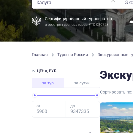
Сертифицированный туроператор
в реестре туроператоров РТО 020723
Главная
Туры по России
Экскурсионные ту
Экску
ЦЕНА, РУБ.
за тур
за сутки
Сортировать по:
от
до