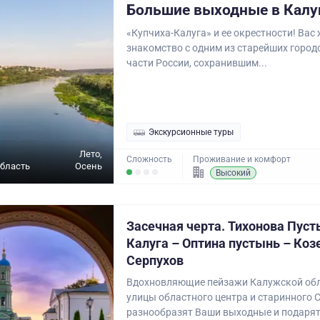
Большие выходные в Калу
«Купчиха-Калуга» и ее окрестности! Вас
знакомство с одним из старейших город
части России, сохранившим...
Экскурсионные туры
Лето,
Сложность
Проживание и комфорт
бласть
Осень
Высокий
Засечная черта. Тихонова Пуст
Калуга – Оптина пустынь – Коз
Серпухов
Вдохновляющие пейзажи Калужской обл
улицы областного центра и старинного 
разнообразят Ваши выходные и подарят.