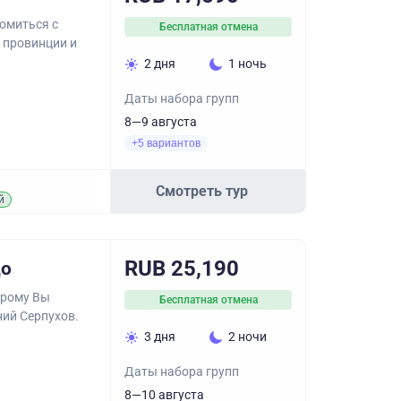
омиться с
Бесплатная отмена
 провинции и
2 дня
1 ночь
Даты набора групп
8—9 августа
+5 вариантов
Смотреть тур
й
RUB 25,190
цо
орому Вы
Бесплатная отмена
ний Серпухов.
3 дня
2 ночи
Даты набора групп
8—10 августа