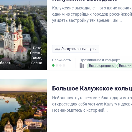
Калужские выходные — это шанс познак
одним из старейших городов российской
увидеть застройку тех времён. Вы...
Лето,
Экскурсионные туры
Осень,
Зима,
Сложность
Проживание и комфорт
бласть
Весна
Выше среднего
Высоки
Большое Калужское коль
Небольшое путешествие, благодаря кот
откроете для себя уютную Калугу и древ
Познакомитесь с историей...