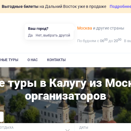
Выгодные билеты
на Дальний Восток уже в продаже
Подробне
Москва
и другие страны
Ваш город?
Да
Нет, выбрать другой
00
00
По будням с
06
до
20
В в
ВНЫЕ ТУРЫ
О НАС
КОНТАКТЫ
 туры в Калугу из Мо
организаторов
 ОТДЫХА
ДАТЫ