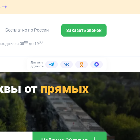
е
Бесплатно по России
Заказать звонок
00
00
ыходные с
08
до
19
Давайте
дружить:
сквы от
прямых