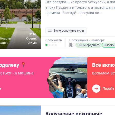
Эта поездка — не просто экскурсии, а по
эпоху Пушкина и Толстого и настоящая
времени. Вас ждёт прогулка по...
Экскурсионные туры
Лето,
бласть,
Осень,
Сложность
Проживание и комфорт
ласть
Зима
Выше среднего
Высоки
одалеку
Всё вклю
аться на машине
возьмем вс
и
Перейт
Калужские выходные