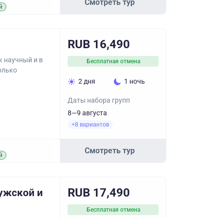
Смотреть тур
й
RUB 16,490
к научный и в
Бесплатная отмена
олько
2 дня
1 ночь
Даты набора групп
8—9 августа
+8 вариантов
Смотреть тур
й
RUB 17,490
ужской и
Бесплатная отмена