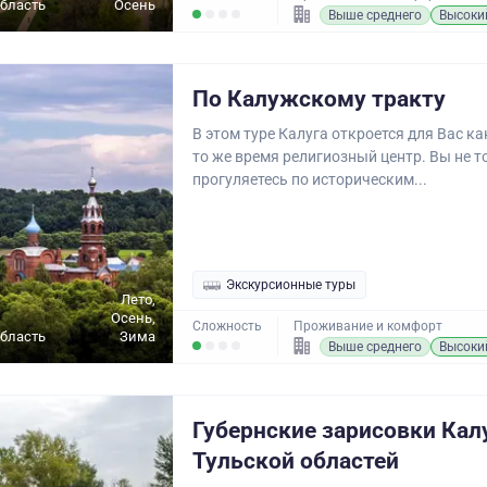
бласть
Осень
Выше среднего
Высоки
По Калужскому тракту
В этом туре Калуга откроется для Вас ка
то же время религиозный центр. Вы не т
прогуляетесь по историческим...
Экскурсионные туры
Лето,
Осень,
Сложность
Проживание и комфорт
бласть
Зима
Выше среднего
Высоки
Губернские зарисовки Кал
Тульской областей