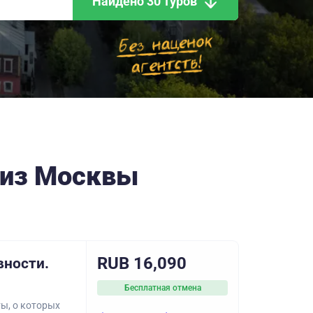
Найдено 30 туров
 из Москвы
RUB 16,090
вности.
Бесплатная отмена
ы, о которых