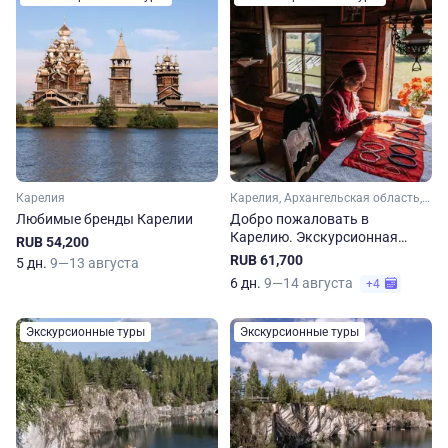
Карелия
Карелия, Архангельская область, Арктика
Любимые бренды Карелии
Добро пожаловать в
Карелию. Экскурсионная
RUB 54,200
программа и сплав по реке
RUB 61,700
5 дн.
9—13 августа
Шуя
6 дн.
9—14 августа
+4
Экскурсионные туры
Экскурсионные туры