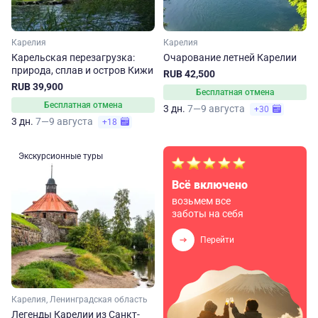
Карелия
Карелия
Карельская перезагрузка:
Очарование летней Карелии
природа, сплав и остров Кижи
RUB 42,500
RUB 39,900
Бесплатная отмена
Бесплатная отмена
3 дн.
7—9 августа
+30
3 дн.
7—9 августа
+18
Экскурсионные туры
Всё включено
возьмем все
заботы на себя
Перейти
Карелия, Ленинградская область
Легенды Карелии из Санкт-