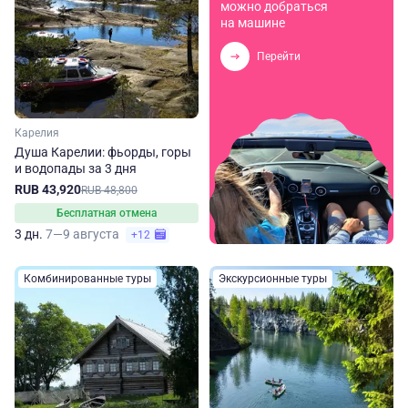
можно добраться
на машине
Перейти
Карелия
Душа Карелии: фьорды, горы
и водопады за 3 дня
RUB 43,920
RUB 48,800
Бесплатная отмена
3 дн.
7—9 августа
+12
Комбинированные туры
Экскурсионные туры