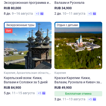
Экскурсионная программа и
Валаам и Рускеала
сплав по реке Шуя
RUB 80,000
RUB 34,900
8 дн.
9—16 августа
2 дн.
10—11 августа
+3
+5
Экскурсионные туры
Отдых с детьми
Хит
Карелия, Архангельская область, Арктика
Карелия
Карельский вояж: Кижи,
Краски Карелии: Кижи,
Валаам и Соловки за 5 дней
Валаам, Рускеала и Кивач за
3 дня
RUB 84,900
RUB 49,900
5 дн.
11—15 августа
+5
Бесплатная отмена
3 дн.
11—13 августа
+5