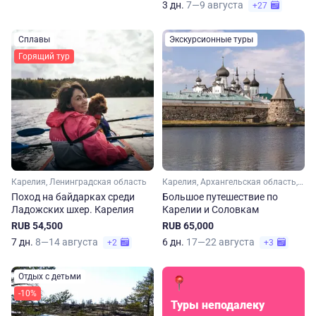
3 дн.
7—9 августа
+27
Сплавы
Экскурсионные туры
Горящий тур
Карелия, Ленинградская область
Карелия, Архангельская область, Арктика
Поход на байдарках среди
Большое путешествие по
Ладожских шхер. Карелия
Карелии и Соловкам
RUB 54,500
RUB 65,000
7 дн.
8—14 августа
6 дн.
17—22 августа
+2
+3
Отдых с детьми
-10%
Туры неподалеку