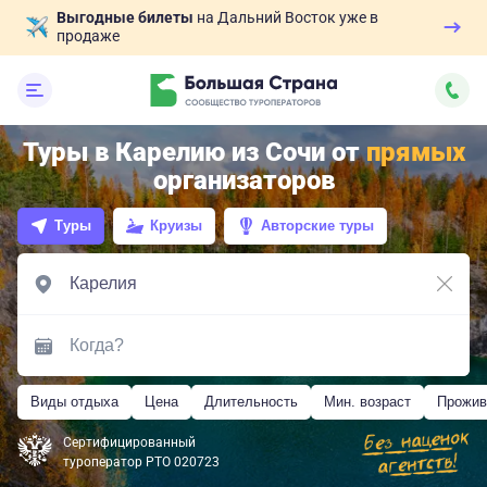
Выгодные билеты
на Дальний Восток уже в
продаже
Туры в Карелию из Сочи от
прямых
организаторов
Туры
Круизы
Авторские туры
Виды отдыха
Цена
Длительность
Мин. возраст
Прожив
Сертифицированный
туроператор РТО 020723