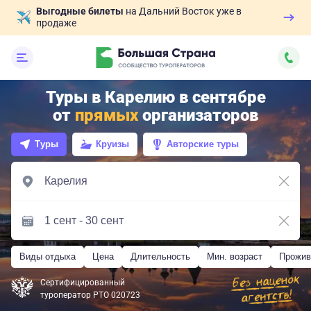
Выгодные билеты
на Дальний Восток уже в
продаже
Туры в Карелию в сентябре
от
прямых
организаторов
Туры
Круизы
Авторские туры
Виды отдыха
Цена
Длительность
Мин. возраст
Прожив
Сертифицированный
туроператор РТО 020723