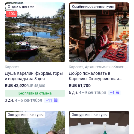
Отдых с детьми
Комбинированные туры
-10%
Карелия
Карелия, Архангельская область, Арктика
Душа Карелии: фьорды, горы
Добро пожаловать в
и водопады за 3 дня
Карелию. Экскурсионная
программа и сплав по реке
RUB 43,920
RUB 61,700
RUB 48,800
Шуя
6 дн.
4—9 сентября
+4
Бесплатная отмена
3 дн.
4—6 сентября
+11
Экскурсионные туры
Экскурсионные туры