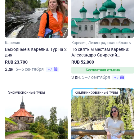
Карелия
Карелия, Ленинградская область
Выходные в Карелии. Тур на 2
По святым местам Карелии:
дня
Александро-Свирский
монастырь, Валаам и Кижи
RUB 23,700
RUB 52,800
2 дн.
5—6 сентября
+7
Бесплатная отмена
3 дн.
5—7 сентября
+5
Экскурсионные туры
Комбинированные туры