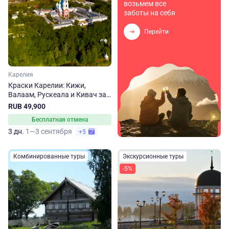
возьмем все
заботы на себя
Перейти
Карелия
Краски Карелии: Кижи,
Валаам, Рускеала и Кивач за
3 дня
RUB 49,900
Бесплатная отмена
3 дн.
1—3 сентября
+5
Комбинированные туры
Экскурсионные туры
-5%