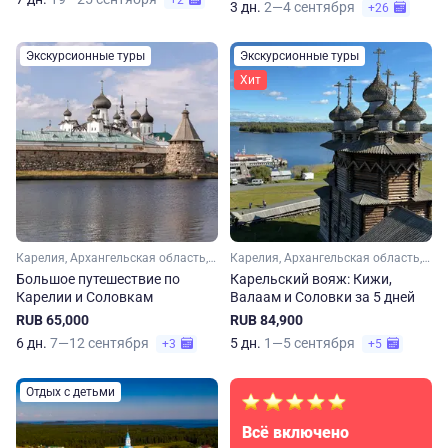
+2
3 дн.
2—4 сентября
+26
Экскурсионные туры
Экскурсионные туры
Хит
Карелия, Архангельская область, Арктика
Карелия, Архангельская область, Арктика
Большое путешествие по
Карельский вояж: Кижи,
Карелии и Соловкам
Валаам и Соловки за 5 дней
RUB 65,000
RUB 84,900
6 дн.
7—12 сентября
5 дн.
1—5 сентября
+3
+5
Отдых с детьми
Всё включено