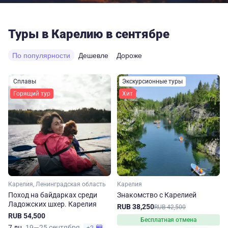
Туры в Карелию в сентябре
По популярности
Дешевле
Дороже
Сплавы
Экскурсионные туры
Горящий тур
Хит
Карелия, Ленинградская область
Карелия
Поход на байдарках среди
Знакомство с Карелией
Ладожских шхер. Карелия
RUB 38,250
RUB 42,500
RUB 54,500
Бесплатная отмена
7 дн.
19—25 сентября