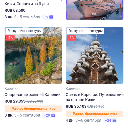
Кижи, Соловки за 3 дня
RUB 68,500
3 дн.
3—5 сентября
+5
Экскурсионные туры
Экскурсионные туры
-5%
-5%
Карелия
Карелия
Очарование осенней Карелии
Осень в Карелии. Путешествие
на остров Кижи
RUB 29,355
RUB 30,900
RUB 35,103
RUB 36,950
Раннее бронирование тура
Раннее бронирование тура
3 дн.
3—5 сентября
+29
4 дн.
3—6 сентября
+24