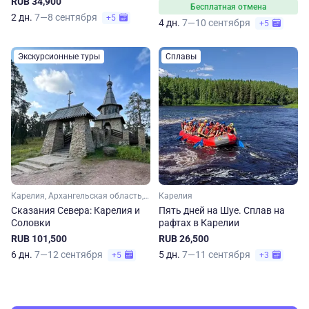
RUB 34,900
Бесплатная отмена
2 дн.
7—8 сентября
+5
4 дн.
7—10 сентября
+5
Экскурсионные туры
Сплавы
Карелия, Архангельская область, Арктика
Карелия
Сказания Севера: Карелия и
Пять дней на Шуе. Сплав на
Соловки
рафтах в Карелии
RUB 101,500
RUB 26,500
6 дн.
7—12 сентября
5 дн.
7—11 сентября
+5
+3