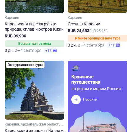
Карелия
Карелия
Карельская перезагрузка:
Осень в Карелии
природа, сплав и остров Кижи
RUB 24,653
RUB 25,950
RUB 39,900
Раннее бронирование тура
Бесплатная отмена
3 дн.
2—4 сентября
+41
3 дн.
2—4 сентября
+17
Экскурсионные туры
Круизные
путешествия
по рекам и морям России
Перейти
Карелия, Архангельская область, Арктика
Карельский экспресс: Валаам,