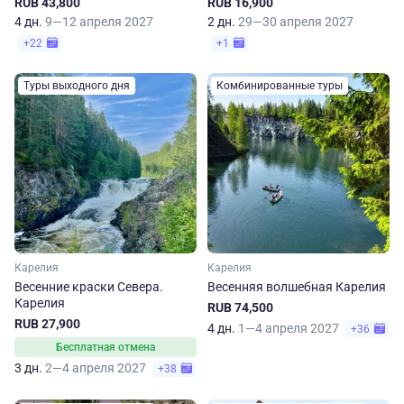
RUB 43,800
RUB 16,900
4 дн.
9—12 апреля 2027
2 дн.
29—30 апреля 2027
+22
+1
Туры выходного дня
Комбинированные туры
Карелия
Карелия
Весенние краски Севера.
Весенняя волшебная Карелия
Карелия
RUB 74,500
RUB 27,900
4 дн.
1—4 апреля 2027
+36
Бесплатная отмена
3 дн.
2—4 апреля 2027
+38