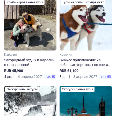
Комбинированные туры
Туры на собачьих упряжках
Карелия
Карелия
Загородный отдых в Карелии
Зимнее приключение на
с хаски весной
собачьих упряжках по снегам
Карелии
RUB 45,900
RUB 61,100
4 дн.
1—4 апреля 2027
3 дн.
1—3 апреля 2027
+35
+21
Экскурсионные туры
Экскурсионные туры