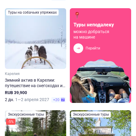
Туры на собачьих упряжках
Туры неподалеку
можно добраться
на машине
Перейти
Карелия
Зимний актив в Карелии:
путешествие на снегоходах и
собачьих упряжках
RUB 39,900
2 дн.
1—2 апреля 2027
+20
Экскурсионные туры
Экскурсионные туры
-5%