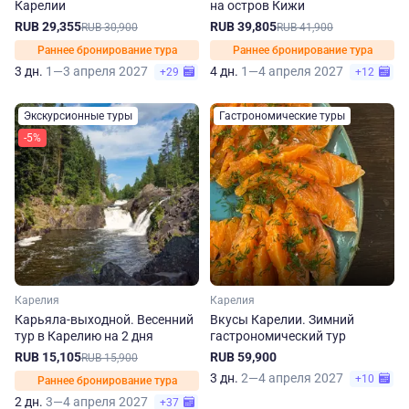
Карелии
на остров Кижи
RUB 29,355
RUB 39,805
RUB 30,900
RUB 41,900
Раннее бронирование тура
Раннее бронирование тура
3 дн.
1—3 апреля 2027
4 дн.
1—4 апреля 2027
+29
+12
Экскурсионные туры
Гастрономические туры
-5%
Карелия
Карелия
Карьяла-выходной. Весенний
Вкусы Карелии. Зимний
тур в Карелию на 2 дня
гастрономический тур
RUB 15,105
RUB 59,900
RUB 15,900
3 дн.
2—4 апреля 2027
+10
Раннее бронирование тура
2 дн.
3—4 апреля 2027
+37