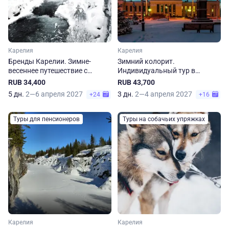
Карелия
Карелия
Бренды Карелии. Зимне-
Зимний колорит.
весеннее путешествие с
Индивидуальный тур в
загородным отдыхом
Карелию
RUB 34,400
RUB 43,700
5 дн.
2—6 апреля 2027
3 дн.
2—4 апреля 2027
+24
+16
Туры для пенсионеров
Туры на собачьих упряжках
Карелия
Карелия