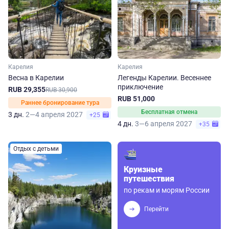
Карелия
Карелия
Весна в Карелии
Легенды Карелии. Весеннее
приключение
RUB 29,355
RUB 30,900
RUB 51,000
Раннее бронирование тура
Бесплатная отмена
3 дн.
2—4 апреля 2027
+25
4 дн.
3—6 апреля 2027
+35
Отдых с детьми
Круизные
путешествия
по рекам и морям России
Перейти