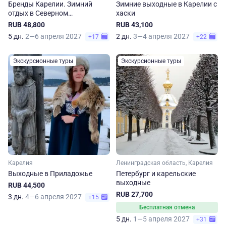
Бренды Карелии. Зимний
Зимние выходные в Карелии с
отдых в Северном
хаски
Приладожье
RUB 48,800
RUB 43,100
5 дн.
2—6 апреля 2027
2 дн.
3—4 апреля 2027
+17
+22
Экскурсионные туры
Экскурсионные туры
Карелия
Ленинградская область, Карелия
Выходные в Приладожье
Петербург и карельские
выходные
RUB 44,500
RUB 27,700
3 дн.
4—6 апреля 2027
+15
Бесплатная отмена
5 дн.
1—5 апреля 2027
+31