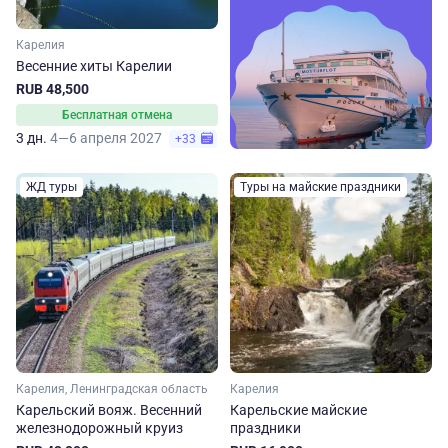
Карелия
Весенние хиты Карелии
RUB 48,500
Бесплатная отмена
3 дн.
4—6 апреля 2027
+33
ЖД туры
Туры на майские праздники
Карелия, Ленинградская область
Карелия
Карельский вояж. Весенний
Карельские майские
железнодорожный круиз
праздники