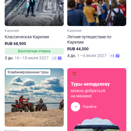
Карелия
Карелия
Классическая Карелия
Летнее путешествие по
Карелии
RUB 68,900
RUB 44,500
Бесплатная отмена
4 дн.
1—4 июля 2027
+4
3 дн.
16—18 июля 2027
+2
Комбинированные туры
Туры неподалеку
можно добраться
на машине
Перейти