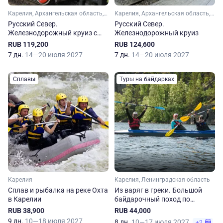
Карелия, Архангельская область, Ленинградская область, Мурманская область, Кольский полуостров, Арктика
Карелия, Архангельская область, Ленинградская область, Мурманская область, Кольский полуостров, Арктика
Русский Север.
Русский Север.
Железнодорожный круиз с
Железнодорожный круиз
посещением Териберки
RUB 119,200
RUB 124,600
7 дн.
14—20 июля 2027
7 дн.
14—20 июля 2027
Сплавы
Туры на байдарках
Карелия
Карелия, Ленинградская область
Сплав и рыбалка на реке Охта
Из варяг в греки. Большой
в Карелии
байдарочный поход по
Карелии
RUB 38,900
RUB 44,000
9 дн.
10—18 июля 2027
8 дн.
10—17 июля 2027
+2