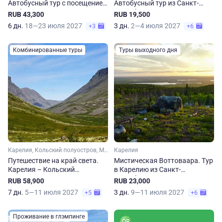
Автобусный тур с посещением
Автобусный тур из Санкт-
Выборга и Карелии
Петербурга
RUB 43,300
RUB 19,500
6 дн.
18—23 июля 2027
3 дн.
2—4 июля 2027
+3
+6
Комбинированные туры
Туры выходного дня
Карелия, Кольский полуостров, Мурманская область, Арктика
Карелия
Путешествие на край света.
Мистическая Воттоваара. Тур
Карелия – Кольский
в Карелию из Санкт-
полуостров. Из Санкт-
Петербурга
RUB 58,900
RUB 23,000
Петербурга
7 дн.
5—11 июля 2027
3 дн.
9—11 июля 2027
+5
+6
Проживание в глэмпинге