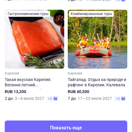
Гастрономические туры
Комбинированные туры
Карелия
Карелия
Такая вкусная Карелия.
Тайгапад. Отдых на природе и
Весенне-летний
рафтинг в Карелии. Калевала
гастрономический тур.
RUB 13,200
RUB 40,500
Автобусный тур из Санкт-
2 дн.
3—4 июля 2027
7 дн.
17—23 июля 2027
+2
+2
Петербурга
Показать еще