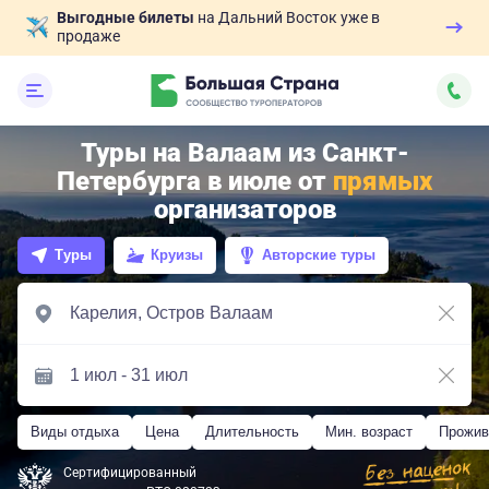
Выгодные билеты
на Дальний Восток уже в
продаже
Туры на Валаам из Санкт-
Петербурга в июле от
прямых
организаторов
Туры
Круизы
Авторские туры
Виды отдыха
Цена
Длительность
Мин. возраст
Прожив
Сертифицированный