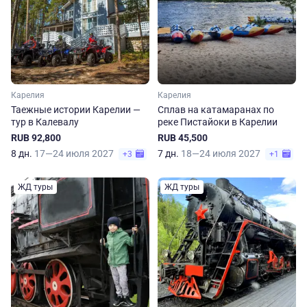
Карелия
Карелия
Таежные истории Карелии —
Сплав на катамаранах по
тур в Калевалу
реке Пистайоки в Карелии
RUB 92,800
RUB 45,500
8 дн.
17—24 июля 2027
7 дн.
18—24 июля 2027
+3
+1
ЖД туры
ЖД туры