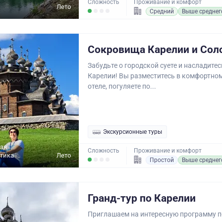
Сложность
Проживание и комфорт
Лето
Средний
Выше среднег
Сокровища Карелии и Сол
Забудьте о городской суете и насладите
Карелии! Вы разместитесь в комфортно
отеле, погуляете по...
Экскурсионные туры
ая
Сложность
Проживание и комфорт
ктика
Лето
Простой
Выше среднег
Гранд-тур по Карелии
Приглашаем на интересную программу п