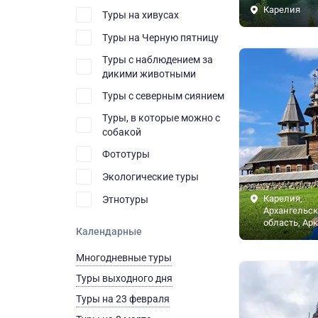
Карелия
Туры на хивусах
Туры на Черную пятницу
Туры с наблюдением за
дикими животными
Туры с северным сиянием
Туры, в которые можно с
собакой
Фототуры
Экологические туры
Карелия,
Этнотуры
Архангельск
область, Ар
Календарные
Многодневные туры
Туры выходного дня
Туры на 23 февраля