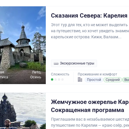
Сказания Севера: Карелия
Этот тур для тех, кто не может выделит
на путешествие, но хочет увидеть знаме
карельские острова: Кижи, Валаам...
Экскурсионные туры
ая
Лето,
Сложность
Проживание и комфорт
ктика
Осень
Простой
Средний
Вы
Жемчужное ожерелье Кар
Сокращенная программа
Приглашаем вас в незабываемое шести
путешествие по Карелии — краю озёр, рек