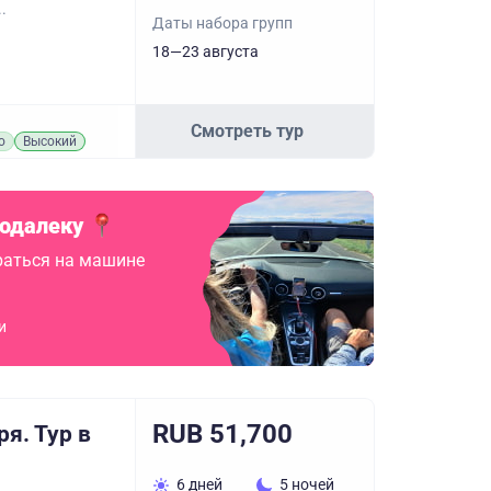
.
Даты набора групп
18—23 августа
Смотреть тур
о
Высокий
подалеку
аться на машине
и
RUB 51,700
я. Тур в
6 дней
5 ночей