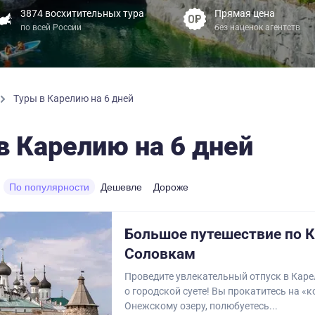
3874 восхитительных тура
Прямая цена
по всей России
без наценок агентств
Туры в Карелию на 6 дней
в Карелию на 6 дней
По популярности
Дешевле
Дороже
Большое путешествие по К
Соловкам
Проведите увлекательный отпуск в Каре
о городской суете! Вы прокатитесь на «к
Онежскому озеру, полюбуетесь...