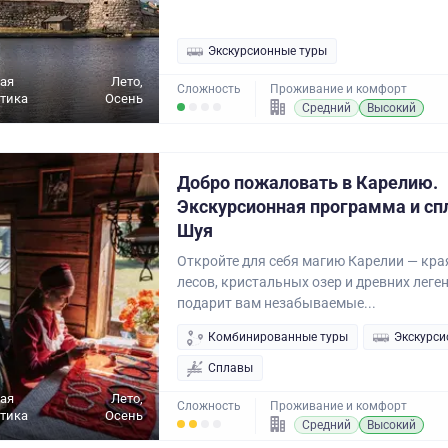
Экскурсионные туры
ая
Лето,
Сложность
Проживание и комфорт
ктика
Осень
Средний
Высокий
Добро пожаловать в Карелию.
Экскурсионная программа и спл
Шуя
Откройте для себя магию Карелии — кра
лесов, кристальных озер и древних леген
подарит вам незабываемые...
Комбинированные туры
Экскурси
Сплавы
ая
Лето,
Сложность
Проживание и комфорт
ктика
Осень
Средний
Высокий