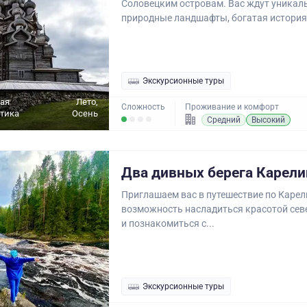
Соловецким островам. Вас ждут уникал
природные ландшафты, богатая история 
Экскурсионные туры
ая
Лето,
Сложность
Проживание и комфорт
ктика
Осень
Средний
Высокий
Два дивных берега Карели
Приглашаем вас в путешествие по Карели
возможность насладиться красотой се
и познакомиться с...
Экскурсионные туры