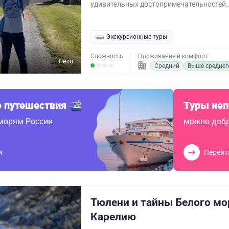
удивительных достопримечательностей..
Экскурсионные туры
Сложность
Проживание и комфорт
Лето
Средний
Выше среднег
 путешествия
Туры не
 морям России
можно добр
и
Перейт
Тюлени и тайны Белого мор
Карелию