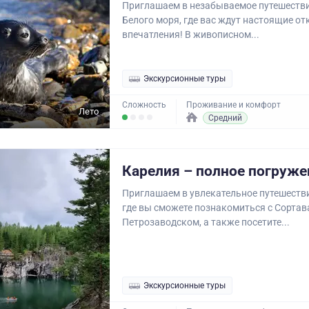
Приглашаем в незабываемое путешестви
Белого моря, где вас ждут настоящие от
впечатления! В живописном...
Экскурсионные туры
Сложность
Проживание и комфорт
Лето
Средний
Карелия – полное погруже
Приглашаем в увлекательное путешестви
где вы сможете познакомиться с Сортав
Петрозаводском, а также посетите...
Экскурсионные туры