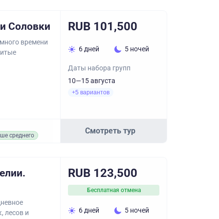
RUB 101,500
 и Соловки
ь много времени
6 дней
5 ночей
нитые
Даты набора групп
10—15 августа
+5 вариантов
Смотреть тур
ше среднего
RUB 123,500
елии.
Бесплатная отмена
дневное
6 дней
5 ночей
, лесов и