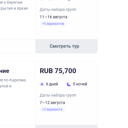
е к берегам
крытия и яркие
Даты набора групп
11—16 августа
+5 вариантов
Смотреть тур
RUB 75,700
ние
е по Карелии,
6 дней
5 ночей
алой и
Даты набора групп
7—12 августа
+2 варианта