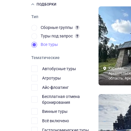
ПОДБОРКИ
Тип
Сборные группы
Туры под запрос
Все туры
Тематические
Карелия,
Автобусные туры
Архангельск
Агротуры
область, Ар
Айс-флоатинг
Бесплатная отмена
бронирования
Винные туры
Всё включено
Гастрономические туры