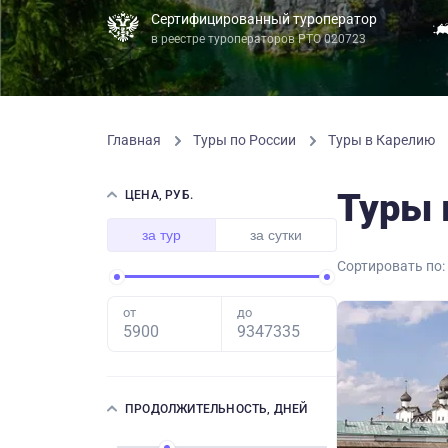
Сертифицированный туроператор
в реестре туроператоров РТО 020723
Главная
Туры по России
Туры в Карелию
Туры 
ЦЕНА, РУБ.
за тур
за сутки
Сортировать по:
от
до
ПРОДОЛЖИТЕЛЬНОСТЬ, ДНЕЙ