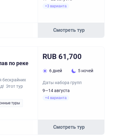
+3 варианта
Смотреть тур
RUB 61,700
ав по реке
6 дней
5 ночей
я бескрайних
Даты набора групп
д! Этот тур
9—14 августа
+4 варианта
онные туры
Смотреть тур