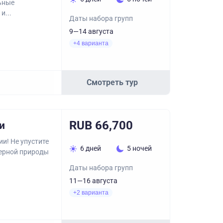
ьные
и...
Даты набора групп
9—14 августа
+4 варианта
Смотреть тур
RUB 66,700
и
и! Не упустите
6 дней
5 ночей
верной природы
Даты набора групп
11—16 августа
+2 варианта