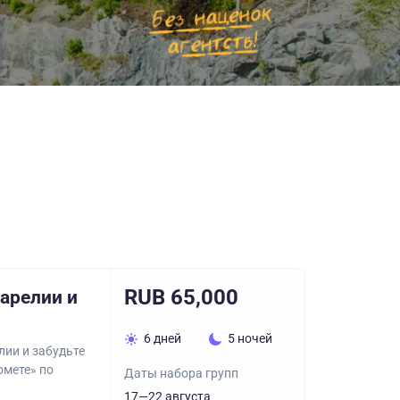
RUB 65,000
арелии и
6 дней
5 ночей
лии и забудьте
омете» по
Даты набора групп
17—22 августа