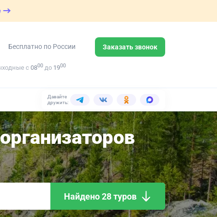
е
Бесплатно по России
Заказать звонок
00
00
ыходные с
08
до
19
Давайте
дружить:
организаторов
Найдено 28 туров