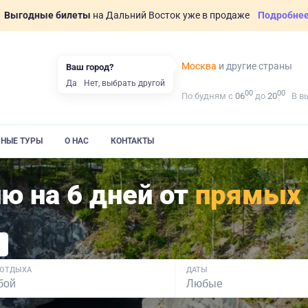
Выгодные билеты
на Дальний Восток уже в продаже
Подробне
Москва
и другие страны
Ваш город?
Да
Нет, выбрать другой
00
00
По будням с
06
до
20
В в
ВНЫЕ ТУРЫ
О НАС
КОНТАКТЫ
ю на 6 дней от
прямых
 ОТДЫХА
ДАТЫ