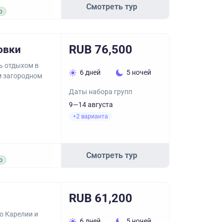
Смотреть тур
о
RUB 76,500
овки
сь отдыхом в
6 дней
5 ночей
м загородном
Даты набора групп
9—14 августа
+2 варианта
Смотреть тур
о
RUB 61,200
о Карелии и
6 дней
5 ночей