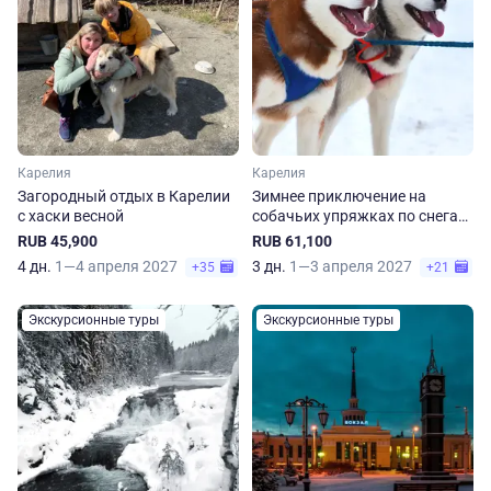
Карелия
Карелия
Загородный отдых в Карелии
Зимнее приключение на
с хаски весной
собачьих упряжках по снегам
Карелии
RUB 45,900
RUB 61,100
4 дн.
1—4 апреля 2027
3 дн.
1—3 апреля 2027
+35
+21
Экскурсионные туры
Экскурсионные туры