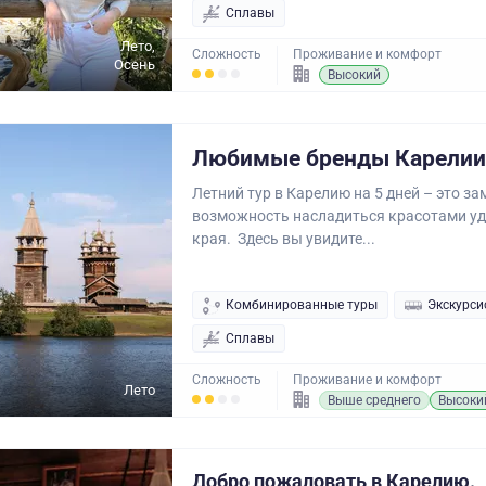
Сплавы
Лето,
Сложность
Проживание и комфорт
Осень
Высокий
Любимые бренды Карелии
Летний тур в Карелию на 5 дней – это з
возможность насладиться красотами у
края. Здесь вы увидите...
Комбинированные туры
Экскурси
Сплавы
Сложность
Проживание и комфорт
Лето
Выше среднего
Высоки
Добро пожаловать в Карелию.