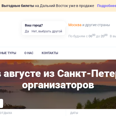
Выгодные билеты
на Дальний Восток уже в продаже
Подробне
Москва
и другие страны
Ваш город?
Да
Нет, выбрать другой
00
00
По будням с
06
до
20
В в
ВНЫЕ ТУРЫ
О НАС
КОНТАКТЫ
 августе из Санкт-Пете
организаторов
 ОТДЫХА
ДАТЫ