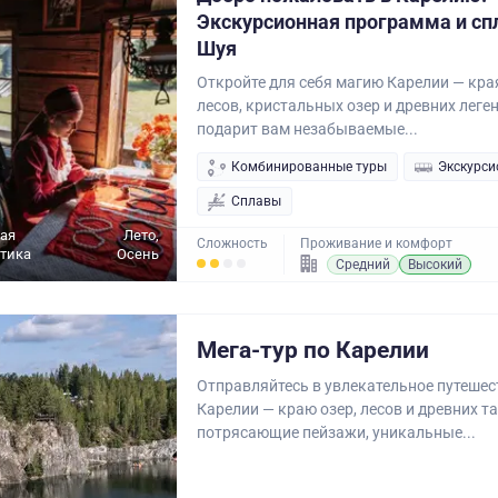
Экскурсионная программа и спл
Шуя
Откройте для себя магию Карелии — кра
лесов, кристальных озер и древних леген
подарит вам незабываемые...
Комбинированные туры
Экскурси
Сплавы
ая
Лето,
Сложность
Проживание и комфорт
ктика
Осень
Средний
Высокий
Мега-тур по Карелии
Отправляйтесь в увлекательное путешес
Карелии — краю озер, лесов и древних та
потрясающие пейзажи, уникальные...