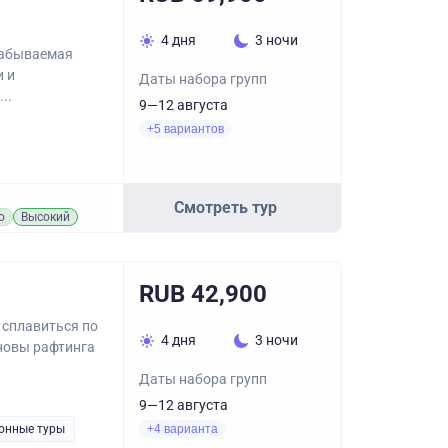
4 дня
3 ночи
езабываемая
 и
Даты набора групп
..
9—12 августа
+5 вариантов
Смотреть тур
о
Высокий
RUB 42,900
 сплавиться по
4 дня
3 ночи
сновы рафтинга
Даты набора групп
9—12 августа
онные туры
+4 варианта