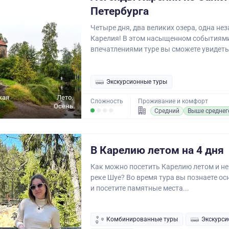
Петербурга
Четыре дня, два великих озера, одна н
Карелия! В этом насыщенном событиями
впечатлениями туре вы сможете увидеть.
Экскурсионные туры
кая
Лето,
Сложность
Проживание и комфорт
Осень
Средний
Выше среднег
В Карелию летом на 4 дня
Как можно посетить Карелию летом и не
реке Шуе? Во время тура вы познаете о
и посетите памятные места...
Комбинированные туры
Экскурси