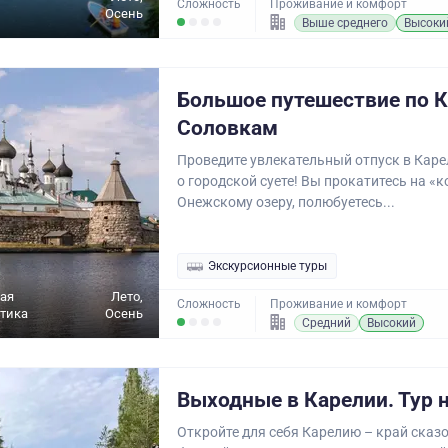
Сложность
Проживание и комфорт
Осень
Выше среднего
Высоки
Большое путешествие по К
Соловкам
Проведите увлекательный отпуск в Каре
о городской суете! Вы прокатитесь на «к
Онежскому озеру, полюбуетесь...
Экскурсионные туры
ая
Лето,
Сложность
Проживание и комфорт
ктика
Осень
Средний
Высокий
Выходные в Карелии. Тур н
Откройте для себя Карелию – край сказ