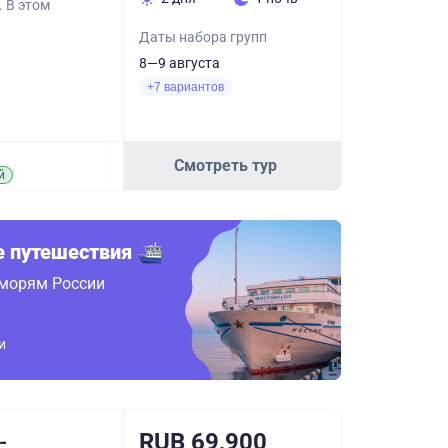
. В этом
Даты набора групп
8—9 августа
+7 вариантов
Смотреть тур
й
 путешествия
 морям России
и
RUB 69,900
-