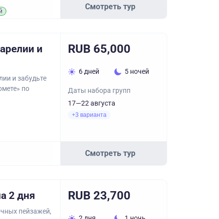
Смотреть тур
й
RUB 65,000
арелии и
6 дней
5 ночей
лии и забудьте
омете» по
Даты набора групп
17—22 августа
+3 варианта
Смотреть тур
RUB 23,700
а 2 дня
очных пейзажей,
2 дня
1 ночь