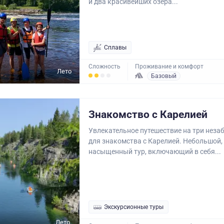
и два красивейших озера...
Сплавы
Сложность
Проживание и комфорт
Лето
Базовый
Знакомство с Карелией
Увлекательное путешествие на три нез
для знакомства с Карелией. Небольшой,
насыщенный тур, включающий в себя...
Экскурсионные туры
Лето,