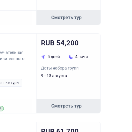
Смотреть тур
RUB 54,200
амечательная
5 дней
4 ночи
дивительного
Даты набора групп
9—13 августа
онные туры
Смотреть тур
й
RUB 61,700