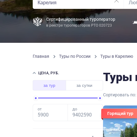
Сертифицированный туроператор
в реестре туроператоров РТО 020723
Главная
Туры по России
Туры в Карелию
Туры 
ЦЕНА, РУБ.
за тур
за сутки
Сортировать по:
от
до
Горящий тур