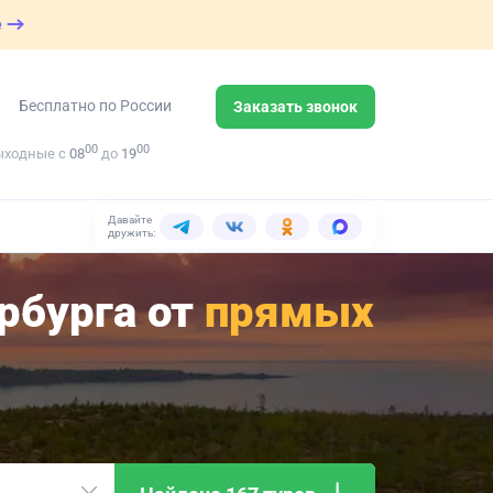
е
Бесплатно по России
Заказать звонок
00
00
ыходные с
08
до
19
Давайте
дружить:
рбурга от
прямых