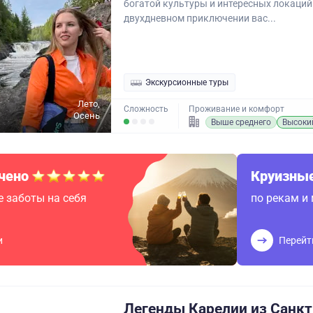
богатой культуры и интересных локаций
двухдневном приключении вас...
Экскурсионные туры
Лето,
Сложность
Проживание и комфорт
Осень
Выше среднего
Высоки
чено
Круизные
 заботы на себя
по рекам и
и
Перейт
Легенды Карелии из Санкт