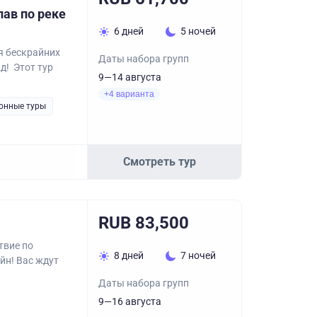
ав по реке
6 дней
5 ночей
я бескрайних
Даты набора групп
д! Этот тур
9—14 августа
+4 варианта
онные туры
Смотреть тур
RUB 83,500
твие по
8 дней
7 ночей
йн! Вас ждут
Даты набора групп
9—16 августа