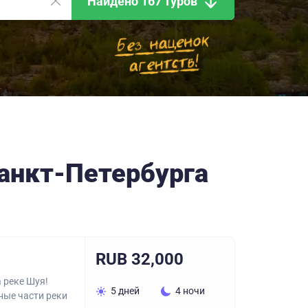
Найдено 167 туров
Санкт-Петербурга
RUB 32,000
 реке Шуя!
5 дней
4 ночи
ные части реки