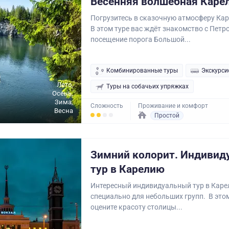
Весенняя волшебная Каре
Погрузитесь в сказочную атмосферу Кар
В этом туре вас ждёт знакомство с Петр
посещение порога Большой...
Комбинированные туры
Экскурси
Лето,
Туры на собачьих упряжках
Осень,
Зима,
Сложность
Проживание и комфорт
Весна
Простой
Зимний колорит. Индивид
тур в Карелию
Интересный индивидуальный тур в Каре
специально для небольших групп. В это
оцените красоту столицы...