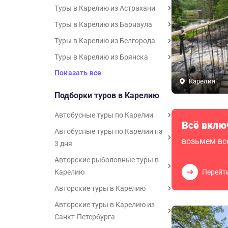
Туры в Карелию из Астрахани
Туры в Карелию из Барнаула
Туры в Карелию из Белгорода
Туры в Карелию из Брянска
Показать все
Карелия
Подборки туров в Карелию
Автобусные туры по Карелии
Всё вклю
Автобусные туры по Карелии на
возьмем все
3 дня
Авторские рыболовные туры в
Карелию
Перейт
Авторские туры в Карелию
Авторские туры в Карелию из
Санкт-Петербурга