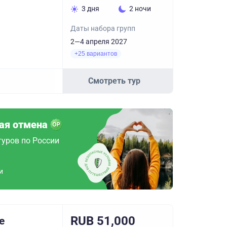
3 дня
2 ночи
Даты набора групп
2—4 апреля 2027
+25 вариантов
Смотреть тур
ая отмена
туров по России
и
RUB 51,000
е