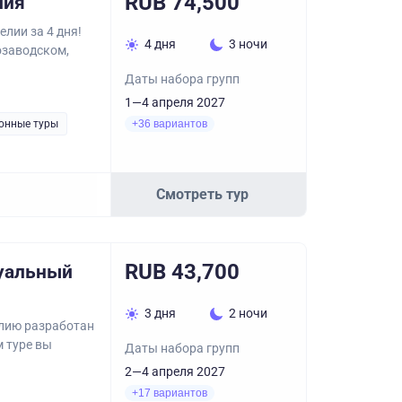
RUB 74,500
лия
елии за 4 дня!
4 дня
3 ночи
озаводском,
Даты набора групп
1—4 апреля 2027
онные туры
+36 вариантов
Смотреть тур
RUB 43,700
уальный
3 дня
2 ночи
лию разработан
м туре вы
Даты набора групп
2—4 апреля 2027
+17 вариантов