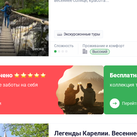
весеннее солнце, красота...
Экскурсионные туры
Сложность
Проживание и комфорт
Весна
Высокий
чено
Бесплатн
 заботы на себя
коллекция 
и
Перейт
Легенды Карелии. Весенне