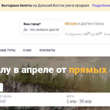
Выгодные билеты
на Дальний Восток уже в продаже
Подробне
Москва
и другие страны
Ваш город?
Да
Нет, выбрать другой
00
00
По будням с
06
до
20
В в
ВНЫЕ ТУРЫ
О НАС
КОНТАКТЫ
лу в апреле от
прямых
 ОТДЫХА
ДАТЫ