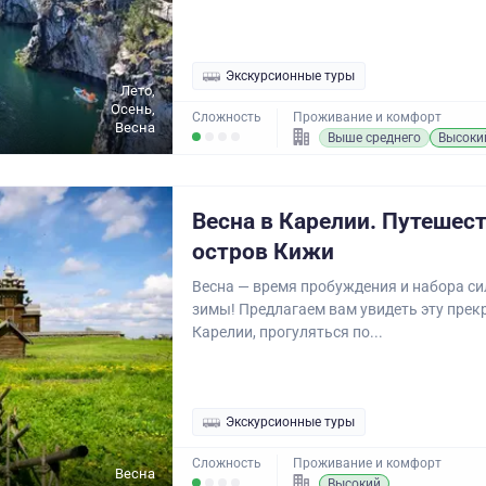
Экскурсионные туры
Лето,
Осень,
Сложность
Проживание и комфорт
Весна
Выше среднего
Высоки
Весна в Карелии. Путешест
остров Кижи
Весна — время пробуждения и набора си
зимы! Предлагаем вам увидеть эту прек
Карелии, прогуляться по...
Экскурсионные туры
Сложность
Проживание и комфорт
Весна
Высокий