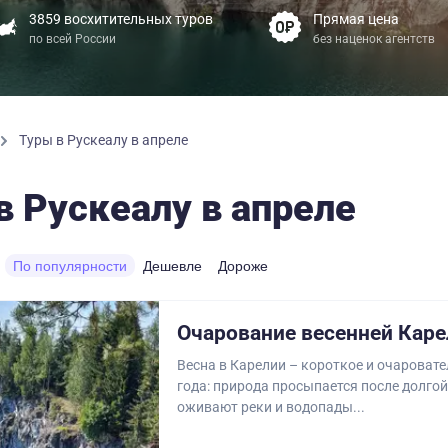
3859 восхитительных туров
Прямая цена
по всей России
без наценок агентств
Туры в Рускеалу в апреле
в Рускеалу в апреле
По популярности
Дешевле
Дороже
Очарование весенней Кар
Весна в Карелии – короткое и очароват
года: природа просыпается после долгой
оживают реки и водопады...