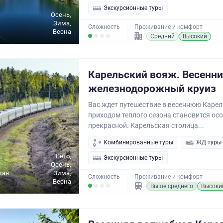
Экскурсионные туры
Осень,
Зима,
Сложность
Проживание и комфорт
Весна
Средний
Высокий
Карельский вояж. Весенн
железнодорожный круиз
Вас ждет путешествие в весеннюю Карел
приходом теплого сезона становится ос
прекрасной. Карельская столица...
Комбинированные туры
ЖД туры
Лето,
Экскурсионные туры
Осень,
кая
Зима,
Сложность
Проживание и комфорт
Весна
Выше среднего
Высоки