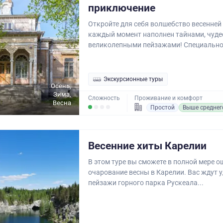
приключение
Откройте для себя волшебство весенней 
каждый момент наполнен тайнами, чуде
великолепными пейзажами! Специально.
Экскурсионные туры
Осень,
Зима,
Сложность
Проживание и комфорт
Весна
Простой
Выше среднег
Весенние хиты Карелии
В этом туре вы сможете в полной мере 
очарование весны в Карелии. Вас ждут 
пейзажи горного парка Рускеала...