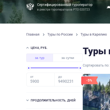
Сертифицированный туроператор
в реестре туроператоров РТО 020723
Главная
Туры по России
Туры в Карелию
Туры 
ЦЕНА, РУБ.
за тур
за сутки
Сортировать по:
от
до
-5%
ПРОДОЛЖИТЕЛЬНОСТЬ, ДНЕЙ