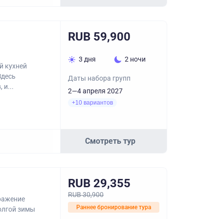
RUB 59,900
3 дня
2 ночи
й кухней
Здесь
Даты набора групп
и...
2—4 апреля 2027
+10 вариантов
Смотреть тур
RUB 29,355
RUB 30,900
ражение
Раннее бронирование тура
олгой зимы