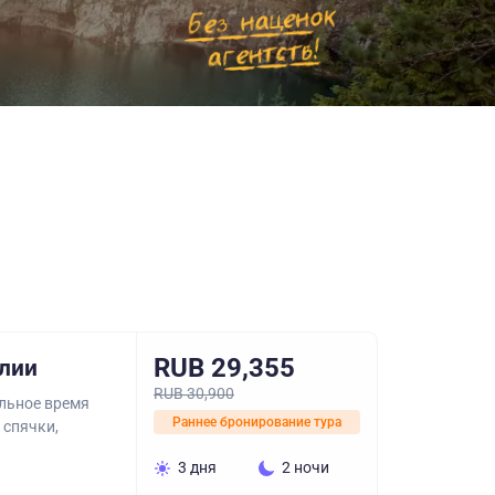
RUB 29,355
елии
RUB 30,900
ельное время
Раннее бронирование тура
 спячки,
3 дня
2 ночи