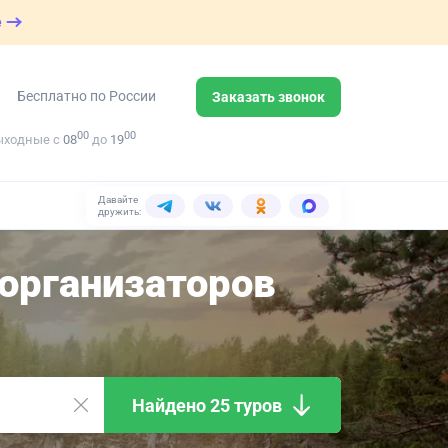
е
Бесплатно по России
Заказать звонок
00
00
ыходные с
08
до
19
Давайте
дружить:
организаторов
Найдено 25 туров