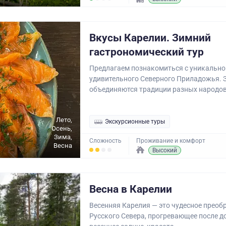
Вкусы Карелии. Зимний
гастрономический тур
Предлагаем познакомиться с уникально
удивительного Северного Приладожья. 
объединяются традиции разных народов, 
Лето,
Экскурсионные туры
Осень,
Зима,
Сложность
Проживание и комфорт
Весна
Высокий
Весна в Карелии
Весенняя Карелия — это чудесное преоб
Русского Севера, прогревающее после д