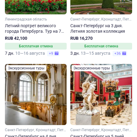
Ленинградская область
Санкт-Петербург, Кронштадт, Петергоф
Летний портрет великого
Санкт-Петербург на 3 дня.
города Петербурга. Тур на 7
Летняя золотая коллекция
дней
RUB 42,100
RUB 16,270
Бесплатная отмена
Бесплатная отмена
7 дн.
10—16 августа
3 дн.
13—15 августа
+9
+36
Экскурсионные туры
Экскурсионные туры
Санкт-Петербург, Кронштадт, Петергоф
Санкт-Петербург, Кронштадт, Петергоф
Санкт-Петербург на 4 дня.
Санкт-Петербург на 5 дней.