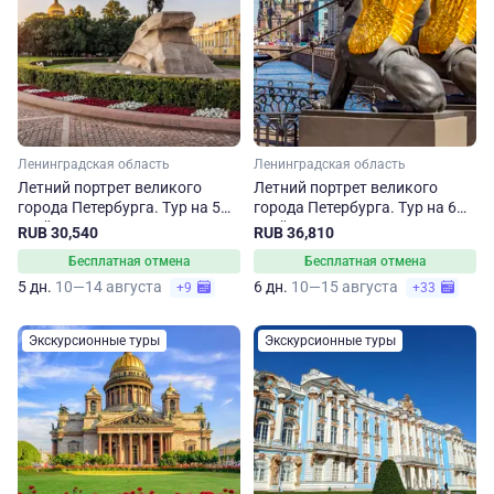
Ленинградская область
Ленинградская область
Летний портрет великого
Летний портрет великого
города Петербурга. Тур на 5
города Петербурга. Тур на 6
дней
дней
RUB 30,540
RUB 36,810
Бесплатная отмена
Бесплатная отмена
5 дн.
10—14 августа
6 дн.
10—15 августа
+9
+33
Экскурсионные туры
Экскурсионные туры