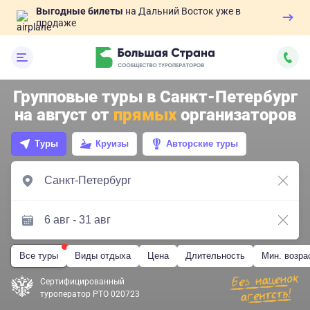
Выгодные билеты
на Дальний Восток уже в
продаже
Групповые туры в Санкт-Петербург
на август от
прямых
организаторов
Туры
Круизы
Авторские туры
Все туры
Виды отдыха
Цена
Длительность
Мин. возра
Сертифицированный
туроператор РТО 020723