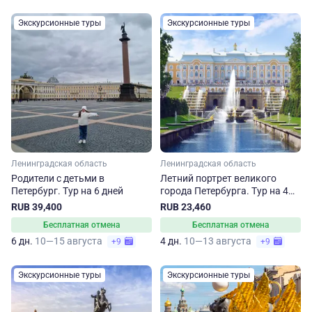
Экскурсионные туры
Экскурсионные туры
Ленинградская область
Ленинградская область
Родители с детьми в
Летний портрет великого
Петербург. Тур на 6 дней
города Петербурга. Тур на 4
дня
RUB 39,400
RUB 23,460
Бесплатная отмена
Бесплатная отмена
6 дн.
10—15 августа
4 дн.
10—13 августа
+9
+9
Экскурсионные туры
Экскурсионные туры