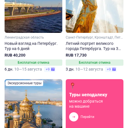
Ленинградская область
Санкт-Петербург, Кронштадт, Петергоф
Новый взгляд на Петербург.
Летний портрет великого
Тур на 6 дней
города Петербурга. Тур на 3
дня
RUB 40,200
RUB 17,730
Бесплатная отмена
Бесплатная отмена
6 дн.
10—15 августа
3 дн.
10—12 августа
+9
+9
Экскурсионные туры
Туры неподалеку
можно добраться
на машине
Перейти