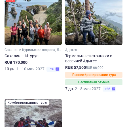
Сахалин и Курильские острова, Дальний Восток
Адыгея
Сахалин — Итуруп
Термальные источники в
весенней Адыгее
RUB 170,000
RUB 57,500
RUB 66,000
10 дн.
1—10 мая 2027
+26
Раннее бронирование тура
Бесплатная отмена
7 дн.
2—8 мая 2027
+26
Комбинированные туры