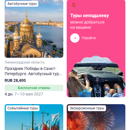
Автобусные туры
Туры неподалеку
можно добраться
на машине
Перейти
Ленинградская область
Праздник Победы в Санкт-
Петербурге. Автобусный тур
из Москвы
RUB 28,400
Бесплатная отмена
4 дн.
7—10 мая 2027
Событийные туры
Экскурсионные туры