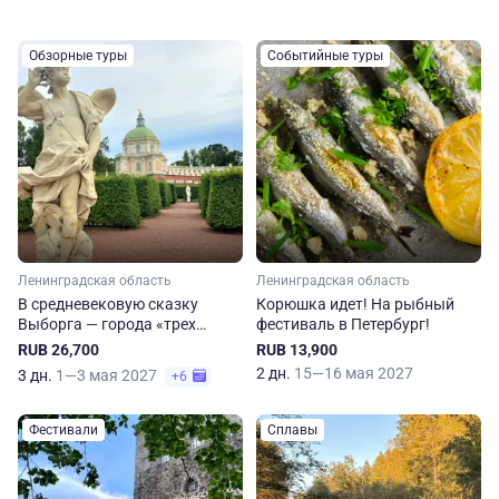
Обзорные туры
Событийные туры
Ленинградская область
Ленинградская область
В средневековую сказку
Корюшка идет! На рыбный
Выборга — города «трех
фестиваль в Петербург!
корон»
RUB 26,700
RUB 13,900
2 дн.
15—16 мая 2027
3 дн.
1—3 мая 2027
+6
Фестивали
Сплавы