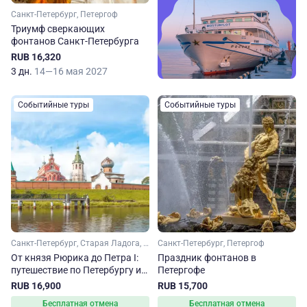
Санкт-Петербург, Петергоф
Триумф сверкающих
фонтанов Санкт-Петербурга
RUB 16,320
3 дн.
14—16 мая 2027
Событийные туры
Событийные туры
Санкт-Петербург, Старая Ладога, Петергоф
Санкт-Петербург, Петергоф
От князя Рюрика до Петра I:
Праздник фонтанов в
путешествие по Петербургу и
Петергофе
Ладоге
RUB 16,900
RUB 15,700
Бесплатная отмена
Бесплатная отмена