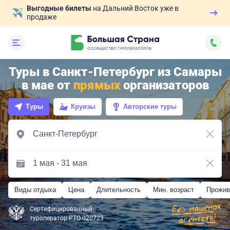
Выгодные билеты
на Дальний Восток уже в
продаже
Туры в Санкт-Петербург из Самары
в мае от
прямых
организаторов
Туры
Круизы
Авторские туры
Виды отдыха
Цена
Длительность
Мин. возраст
Прожив
Сертифицированный
туроператор РТО 020723