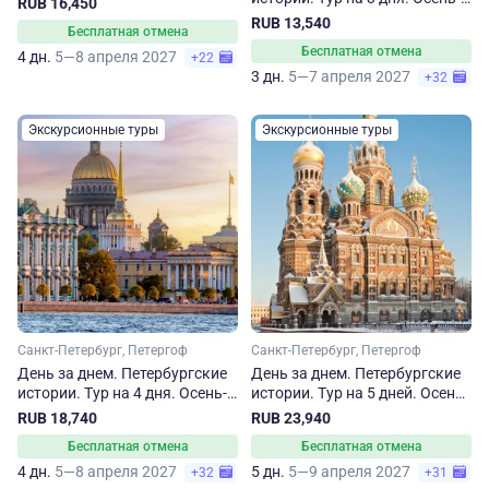
RUB 16,450
весна
RUB 13,540
Бесплатная отмена
Бесплатная отмена
4 дн.
5—8 апреля 2027
+22
3 дн.
5—7 апреля 2027
+32
Экскурсионные туры
Экскурсионные туры
Санкт-Петербург, Петергоф
Санкт-Петербург, Петергоф
День за днем. Петербургские
День за днем. Петербургские
истории. Тур на 4 дня. Осень-
истории. Тур на 5 дней. Осень-
весна
весна
RUB 18,740
RUB 23,940
Бесплатная отмена
Бесплатная отмена
4 дн.
5—8 апреля 2027
5 дн.
5—9 апреля 2027
+32
+31