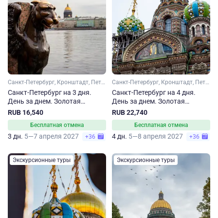
Санкт-Петербург, Кронштадт, Петергоф
Санкт-Петербург, Кронштадт, Петергоф
Санкт-Петербург на 3 дня.
Санкт-Петербург на 4 дня.
День за днем. Золотая
День за днем. Золотая
коллекция
коллекция
RUB 16,540
RUB 22,740
Бесплатная отмена
Бесплатная отмена
3 дн.
5—7 апреля 2027
4 дн.
5—8 апреля 2027
+36
+36
Экскурсионные туры
Экскурсионные туры