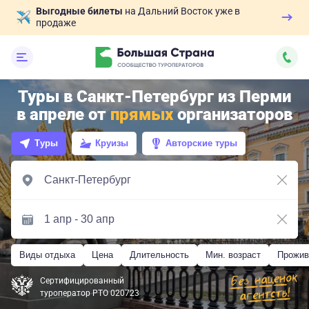
Выгодные билеты
на Дальний Восток уже в
продаже
Туры в Санкт-Петербург из Перми
в апреле от
прямых
организаторов
Туры
Круизы
Авторские туры
Виды отдыха
Цена
Длительность
Мин. возраст
Прожив
Сертифицированный
туроператор РТО 020723