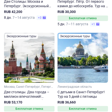
Две Столицы: Москва и
Петербург. Пётр. От первого
Петербург. Экскурсионный
камня до небоскреба. Тур на 5
тур на 8 дней
дней
RUB 42,200
RUB 30,300
8 дн.
7—14 августа
+3
Бесплатная отмена
5 дн.
7—11 августа
+1
Экскурсионные туры
Экскурсионные туры
Москва, Санкт-Петербург, Петергоф
Ленинградская область
Две столицы. Два города –
С детьми в Санкт-Петербург!
миллион впечатлений!
Тур на 5 дней с пятницы
Москва и Санкт-Петербург
RUB 53,170
RUB 36,660
Бесплатная отмена
Бесплатная отмена