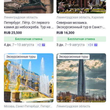
Ленинградская область
Ленинградская область, Карелия
Петербург. Пётр. От первого
Северная мозаика.
камня до небоскреба. Тур на 4
Экскурсионный тур в Санкт-
дня
Петербург и Карелию на 3 дня
RUB 25,500
RUB 16,300
Бесплатная отмена
Бесплатная отмена
4 дн.
7—10 августа
3 дн.
7—9 августа
+2
+24
Экскурсионные туры
Экскурсионные туры
Москва, Санкт-Петербург, Петергоф
Ленинградская область