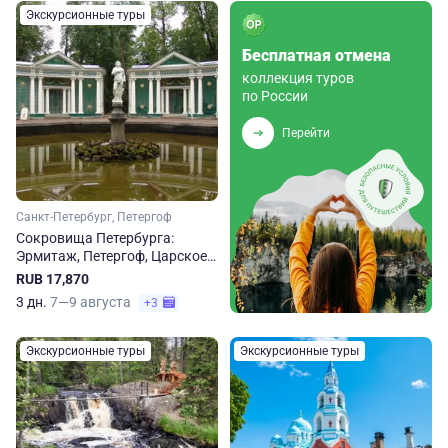
Экскурсионные туры
Бесплатная отмена
коллекция туров
по России
Перейти
Санкт-Петербург, Петергоф
Сокровища Петербурга:
Эрмитаж, Петергоф, Царское
Село
RUB 17,870
3 дн.
7—9 августа
+3
Экскурсионные туры
Экскурсионные туры