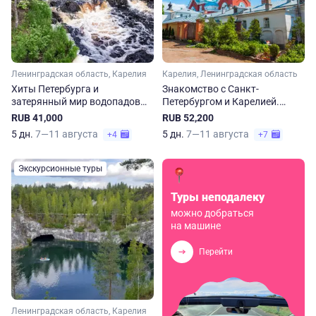
Ленинградская область, Карелия
Карелия, Ленинградская область
Хиты Петербурга и
Знакомство с Санкт-
затерянный мир водопадов
Петербургом и Карелией.
Карелии
Рускеала, Кижи, Валаам
RUB 41,000
RUB 52,200
5 дн.
7—11 августа
5 дн.
7—11 августа
+4
+7
Экскурсионные туры
Туры неподалеку
можно добраться
на машине
Перейти
Ленинградская область, Карелия