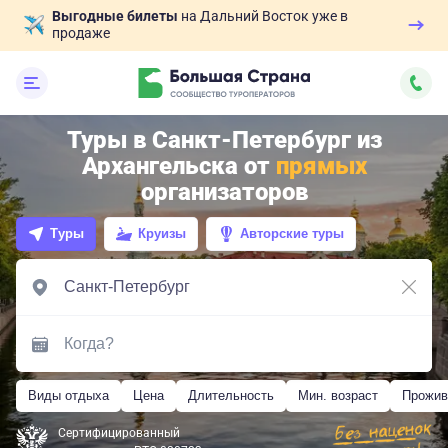
Выгодные билеты
на Дальний Восток уже в
продаже
Туры в Санкт-Петербург из
Архангельска от
прямых
организаторов
Туры
Круизы
Авторские туры
Виды отдыха
Цена
Длительность
Мин. возраст
Прожив
Сертифицированный