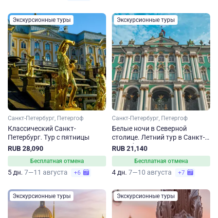
Экскурсионные туры
Экскурсионные туры
Санкт-Петербург, Петергоф
Санкт-Петербург, Петергоф
Классический Санкт-
Белые ночи в Северной
Петербург. Тур с пятницы
столице. Летний тур в Санкт-
Петербург на 4 дня
RUB 28,090
RUB 21,140
Бесплатная отмена
Бесплатная отмена
5 дн.
7—11 августа
4 дн.
7—10 августа
+6
+7
Экскурсионные туры
Экскурсионные туры