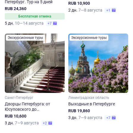
Петербург. Тур на 5 дней
RUB 10,900
RUB 24,360
2 дн.
7—8 августа
+1
Бесплатная отмена
5 дн.
10—14 августа
+7
Экскурсионные туры
Экскурсионные туры
Санкт-Петербург
Ленинградская область
Дворцы Петербурга: от
Выходные в Петербурге
Юсуповского до
RUB 19,860
Шуваловского
RUB 10,600
3 дн.
7—9 августа
+7
3 дн.
7—9 августа
+2