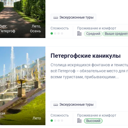
Экскурсионные туры
бург,
Лето,
Сложность
Проживание и комфорт
Петергоф
Осень
Средний
Выше среднег
Петергофские каникулы
Столица искрящихся фонтанов и тенисты
всё Петергоф – обязательное место для
всеми туристами, прибывающими...
Экскурсионные туры
кая
Сложность
Проживание и комфорт
Лето
Высокий