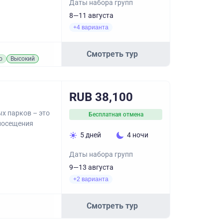
Даты набора групп
8—11 августа
+4 варианта
Смотреть тур
о
Высокий
RUB 38,100
х парков – это
Бесплатная отмена
 посещения
5 дней
4 ночи
Даты набора групп
9—13 августа
+2 варианта
Смотреть тур