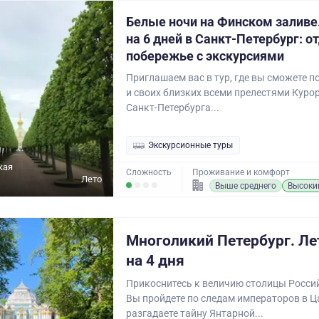
Белые ночи на Финском заливе
на 6 дней в Санкт-Петербург: о
побережье с экскурсиями
Приглашаем вас в тур, где вы сможете п
и своих близких всеми прелестями Куро
Санкт-Петербурга...
Экскурсионные туры
кая
Сложность
Проживание и комфорт
Лето
Выше среднего
Высоки
Многоликий Петербург. Ле
на 4 дня
Прикоснитесь к величию столицы Росси
Вы пройдете по следам императоров в Ц
разгадаете тайну Янтарной...