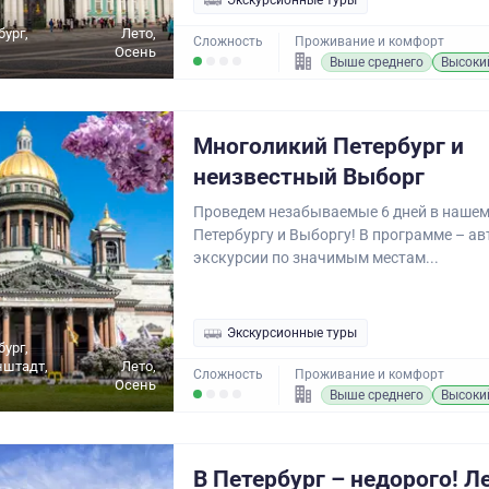
Экскурсионные туры
бург,
Лето,
Сложность
Проживание и комфорт
Осень
Выше среднего
Высоки
Многоликий Петербург и
неизвестный Выборг
Проведем незабываемые 6 дней в нашем 
Петербургу и Выборгу! В программе – а
экскурсии по значимым местам...
Экскурсионные туры
бург,
нштадт,
Лето,
Сложность
Проживание и комфорт
Осень
Выше среднего
Высоки
В Петербург – недорого! Л