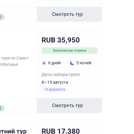
Смотреть тур
й
RUB 35,950
Бесплатная отмена
туре по Санкт-
6 дней
5 ночей
втобусные
Даты набора групп
8—13 августа
+3 варианта
Смотреть тур
й
RUB 17,380
етний тур