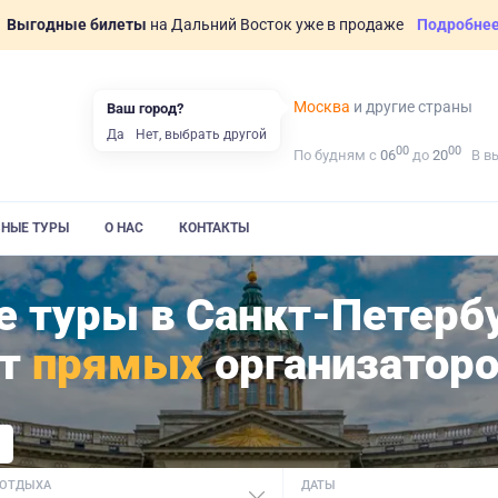
Выгодные билеты
на Дальний Восток уже в продаже
Подробне
Москва
и другие страны
Ваш город?
Да
Нет, выбрать другой
00
00
По будням с
06
до
20
В в
ВНЫЕ ТУРЫ
О НАС
КОНТАКТЫ
 туры в Санкт-Петербу
от
прямых
организатор
 ОТДЫХА
ДАТЫ