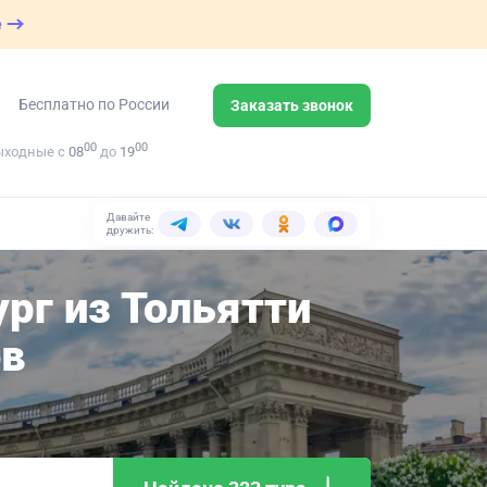
е
Бесплатно по России
Заказать звонок
00
00
ыходные с
08
до
19
Давайте
дружить:
рг из Тольятти
ов