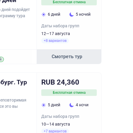
6 дней
Бесплатная отмена
6 дней подойдет
6 дней
5 ночей
ограмму тура
Даты набора групп
12—17 августа
+8 вариантов
Смотреть тур
й
RUB 24,360
бург. Тур
Бесплатная отмена
 неповторимая
5 дней
4 ночи
се это вы
Даты набора групп
10—14 августа
+7 вариантов