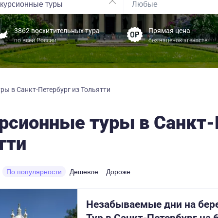
3862 восхитительных тура
Прямая цена
по всей России
без наценок агентств
ры в Санкт-Петербург из Тольятти
рсионные туры в Санкт-
тти
По популярности
Дешевле
Дороже
Незабываемые дни на бер