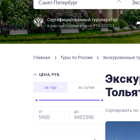
Сертифицированный туроператор
в реестре туроператоров РТО 020723
Главная
Туры по России
Экскурсионные ту
Экску
ЦЕНА, РУБ.
за тур
за сутки
Толья
Сортировать по:
от
до