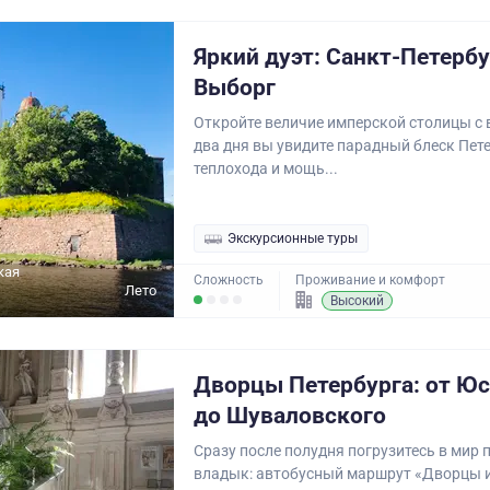
Яркий дуэт: Санкт-Петербу
Выборг
Откройте величие имперской столицы с в
два дня вы увидите парадный блеск Пете
теплохода и мощь...
Экскурсионные туры
кая
Сложность
Проживание и комфорт
Лето
Высокий
Дворцы Петербурга: от Ю
до Шуваловского
Сразу после полудня погрузитесь в мир 
владык: автобусный маршрут «Дворцы и