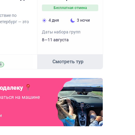
Бесплатная отмена
ствие по
4 дня
3 ночи
етербург — это
Даты набора групп
8—11 августа
Смотреть тур
й
подалеку
аться на машине
и