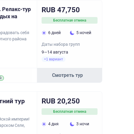
RUB 47,750
. Релакс-тур
тдых на
Бесплатная отмена
орадовать себя
6 дней
5 ночей
ртного района
Даты набора групп
9—14 августа
+1 вариант
Смотреть тур
й
RUB 20,250
тний тур
Бесплатная отмена
йской империи!
4 дня
3 ночи
арском Селе,