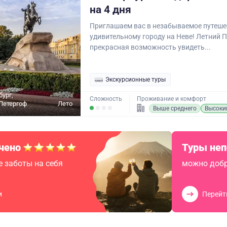
на 4 дня
Приглашаем вас в незабываемое путеше
удивительному городу на Неве! Летний П
прекрасная возможность увидеть...
Экскурсионные туры
бург,
Сложность
Проживание и комфорт
Петергоф
Лето
Выше среднего
Высоки
чено
Туры не
 заботы на себя
можно добр
и
Перейт