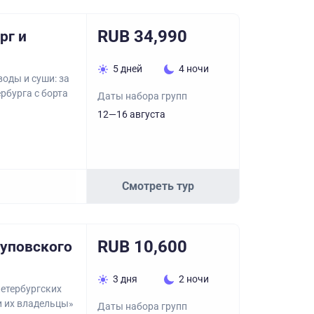
RUB 34,990
рг и
5 дней
4 ночи
оды и суши: за
рбурга с борта
Даты набора групп
12—16 августа
Смотреть тур
RUB 10,600
суповского
3 дня
2 ночи
петербургских
 их владельцы»
Даты набора групп