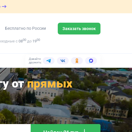
е
Бесплатно по России
Заказать звонок
00
00
ыходные с
08
до
19
Давайте
дружить:
гу от
прямых