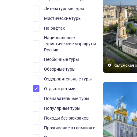
Литературные туры
Мистические туры
На рафтах
Национальные
туристические маршруты
России
Необычные туры
Калужская о
Обзорные туры
Оздоровительные туры
Отдых с детьми
Познавательные туры
Популярные туры
Походы без рюкзаков
Проживание в глэмпинге