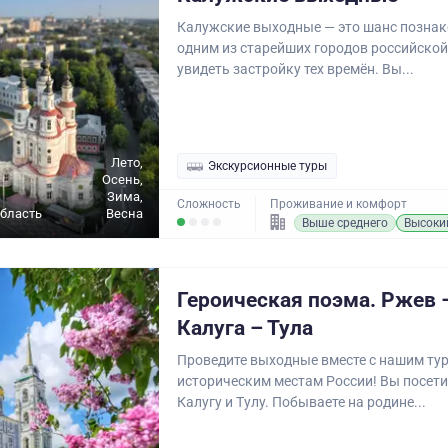
Калужские выходные — это шанс познак
одним из старейших городов российской
увидеть застройку тех времён. Вы...
Лето,
Экскурсионные туры
Осень,
Зима,
Сложность
Проживание и комфорт
бласть
Весна
Выше среднего
Высоки
Героическая поэма. Ржев 
Калуга – Тула
Проведите выходные вместе с нашим ту
историческим местам России! Вы посети
Калугу и Тулу. Побываете на родине...