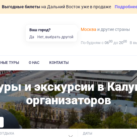
Выгодные билеты
на Дальний Восток уже в продаже
Подробне
Москва
и другие страны
Ваш город?
Да
Нет, выбрать другой
00
00
По будням с
06
до
20
В в
ВНЫЕ ТУРЫ
О НАС
КОНТАКТЫ
ры и экскурсии в Калу
организаторов
 ОТДЫХА
ДАТЫ