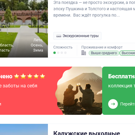
Эта поездка — не просто экскурсии, а по
эпоху Пушкина и Толстого и настоящая
времени. Вас ждёт прогулка по...
Экскурсионные туры
Лето,
бласть,
Осень,
Сложность
Проживание и комфорт
ласть
Зима
Выше среднего
Высоки
чено
Бесплатн
 заботы на себя
коллекция 
и
Перейт
Калужские выходные