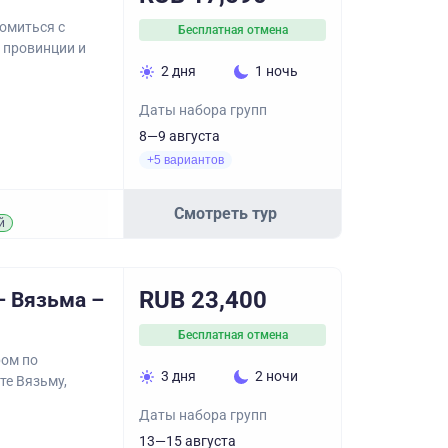
омиться с
Бесплатная отмена
 провинции и
2 дня
1 ночь
Даты набора групп
8—9 августа
+5 вариантов
Смотреть тур
й
RUB 23,400
– Вязьма –
Бесплатная отмена
ром по
3 дня
2 ночи
те Вязьму,
Даты набора групп
13—15 августа