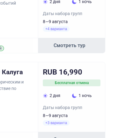
2 дня
1 ночь
 событий
Даты набора групп
8—9 августа
+4 варианта
Смотреть тур
й
RUB 16,990
 Калуга
орическим и
Бесплатная отмена
ствие по
2 дня
1 ночь
Даты набора групп
8—9 августа
+3 варианта