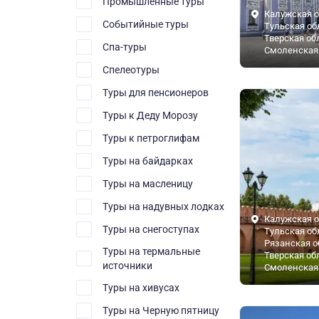
Промышленные туры
Калужская о
Событийные туры
Тульская об
Тверская об
Спа-туры
Смоленская
Спелеотуры
Туры для пенсионеров
Туры к Деду Морозу
Туры к петроглифам
Туры на байдарках
Туры на масленицу
Туры на надувных лодках
Калужская о
Туры на снегоступах
Тульская об
Рязанская о
Туры на термальные
Тверская об
источники
Смоленская
Туры на хивусах
Туры на Черную пятницу