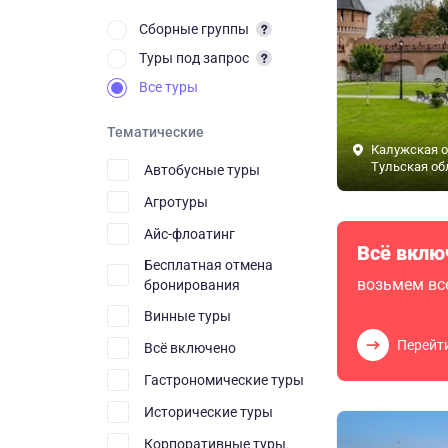
Сборные группы
Туры под запрос
Все туры
Тематические
Калужская о
Тульская об
Автобусные туры
Агротуры
Айс-флоатинг
Всё вклю
Бесплатная отмена
возьмем все
бронирования
Винные туры
Перейт
Всё включено
Гастрономические туры
Исторические туры
Корпоративные туры