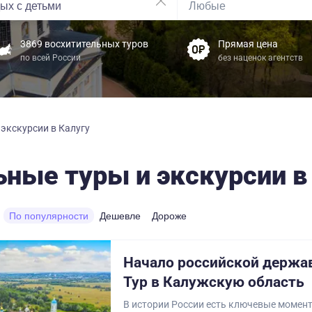
3869 восхитительных туров
Прямая цена
по всей России
без наценок агентств
экскурсии в Калугу
ные туры и экскурсии в
По популярности
Дешевле
Дороже
Начало российской держа
Тур в Калужскую область
В истории России есть ключевые момент