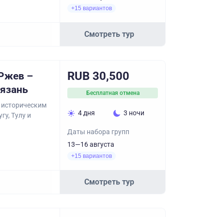
+15 вариантов
Смотреть тур
RUB 30,500
 Ржев –
Рязань
Бесплатная отмена
о историческим
4 дня
3 ночи
гу, Тулу и
Даты набора групп
13—16 августа
+15 вариантов
Смотреть тур