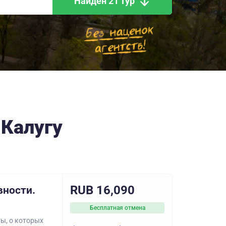
Найден 21 тур
 Калугу
RUB 16,090
вности.
Бесплатная отмена
ы, о которых