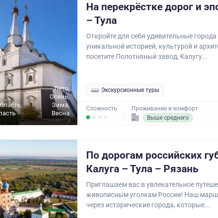
На перекрёстке дорог и эп
– Тула
Откройте для себя удивительные города 
уникальной историей, культурой и архит
посетите Полотняный завод, Калугу...
Лето,
Экскурсионные туры
Осень,
бласть,
Зима,
Сложность
Проживание и комфорт
ласть
Весна
Выше среднего
По дорогам российских гу
Калуга – Тула – Рязань
Приглашаем вас в увлекательное путеше
живописным уголкам России! Наш марш
через исторические города, которые...