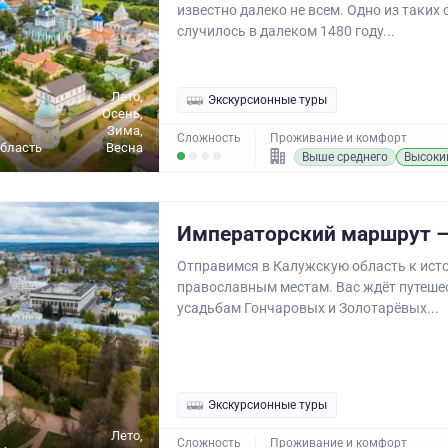
известно далеко не всем. Одно из таких
случилось в далеком 1480 году...
Лето,
Экскурсионные туры
Осень,
Зима,
Сложность
Проживание и комфорт
бласть
Весна
Выше среднего
Высоки
Императорский маршрут –
Отправимся в Калужскую область к ист
православным местам. Вас ждёт путеше
усадьбам Гончаровых и Золотарёвых...
Экскурсионные туры
Лето,
Сложность
Проживание и комфорт