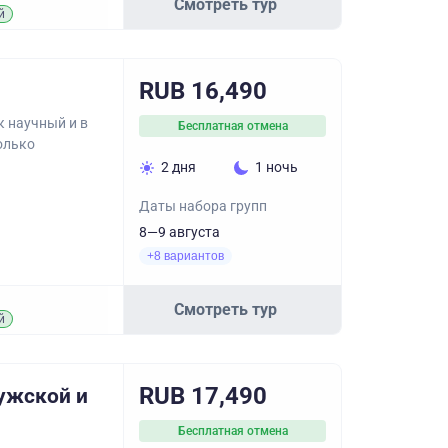
Смотреть тур
й
RUB 16,490
к научный и в
Бесплатная отмена
олько
2 дня
1 ночь
Даты набора групп
8—9 августа
+8 вариантов
Смотреть тур
й
RUB 17,490
ужской и
Бесплатная отмена