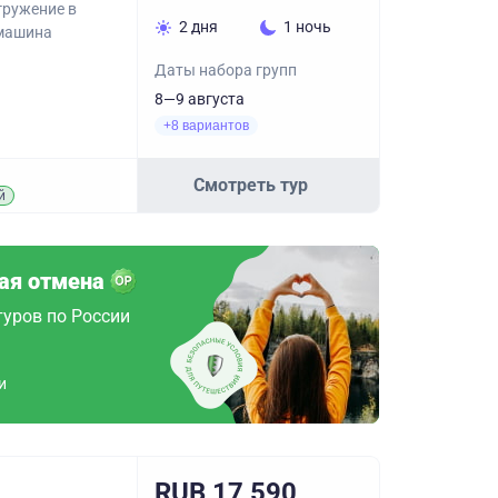
гружение в
2 дня
1 ночь
 машина
Даты набора групп
8—9 августа
+8 вариантов
Смотреть тур
й
ая отмена
туров по России
и
RUB 17,590