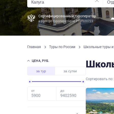
Сертифицированный туроператор
в реестре туроператоров РТО 020723
Главная
Туры по России
Школьные туры и 
Школь
ЦЕНА, РУБ.
за тур
за сутки
Сортировать по:
от
до