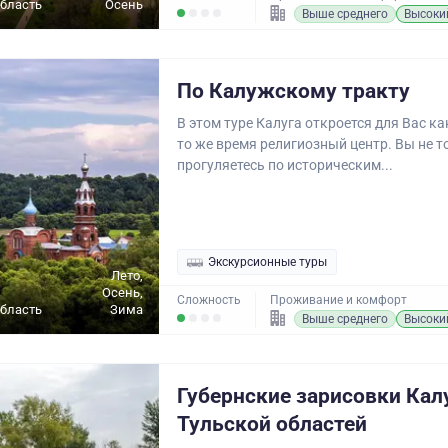
бласть
Осень
Выше среднего
Высоки
По Калужскому тракту
В этом туре Калуга откроется для Вас ка
то же время религиозный центр. Вы не т
прогуляетесь по историческим...
Экскурсионные туры
Лето,
Осень,
Сложность
Проживание и комфорт
бласть
Зима
Выше среднего
Высоки
Губернские зарисовки Кал
Тульской областей