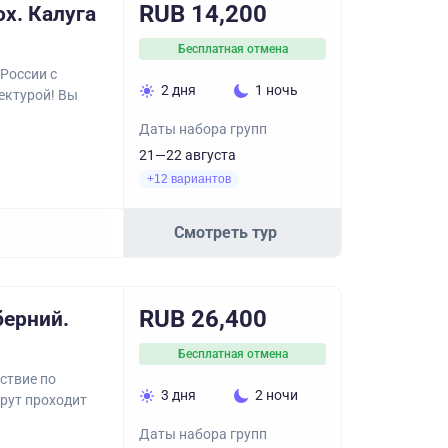
RUB 14,200
ох. Калуга
Бесплатная отмена
России с
2 дня
1 ночь
ектурой! Вы
Даты набора групп
21—22 августа
+12 вариантов
Смотреть тур
RUB 26,400
берний.
Бесплатная отмена
ствие по
3 дня
2 ночи
рут проходит
Даты набора групп