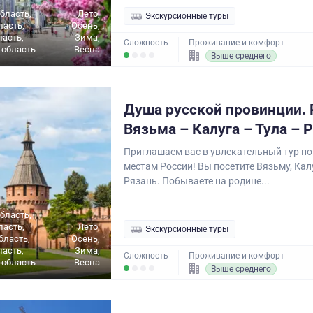
бласть,
Лето,
Экскурсионные туры
ласть,
Осень,
ласть,
Зима,
Сложность
Проживание и комфорт
 область
Весна
Выше среднего
Душа русской провинции.
Вязьма – Калуга – Тула – 
Приглашаем вас в увлекательный тур п
местам России! Вы посетите Вязьму, Калу
Рязань. Побываете на родине...
бласть,
ласть,
Лето,
Экскурсионные туры
бласть,
Осень,
ласть,
Зима,
Сложность
Проживание и комфорт
 область
Весна
Выше среднего