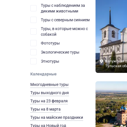
Туры с наблюдением за
дикими животными
Туры с северным сиянием
Туры, в которые можно с
собакой
Фототуры
Экологические туры
Этнотуры
Калужская о
Тульская об
Календарные
Многодневные туры
Туры выходного дня
Туры на 23 февраля
Туры на 8 марта
Туры на майские праздники
Туры на Новый год