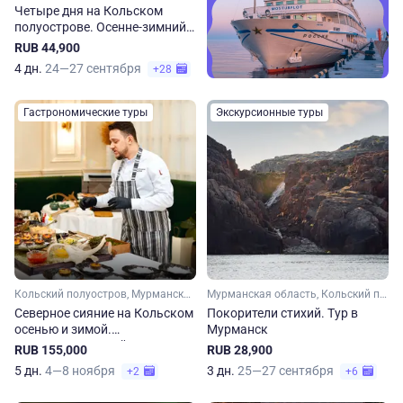
Четыре дня на Кольском
полуострове. Осенне-зимний
тур
RUB 44,900
4 дн.
24—27 сентября
+28
Гастрономические туры
Экскурсионные туры
Кольский полуостров, Мурманская область, Арктика
Мурманская область, Кольский полуостров, Арктика
Северное сияние на Кольском
Покорители стихий. Тур в
осенью и зимой.
Мурманск
Гастрономический тур
RUB 155,000
RUB 28,900
5 дн.
4—8 ноября
3 дн.
25—27 сентября
+2
+6