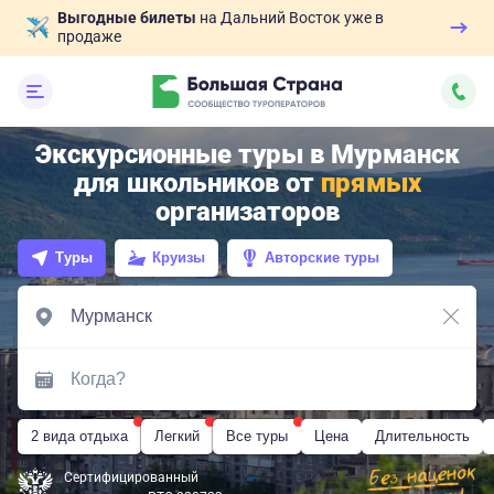
Выгодные билеты
на Дальний Восток уже в
продаже
Экскурсионные туры в Мурманск
для школьников от
прямых
организаторов
Туры
Круизы
Авторские туры
2 вида отдыха
Легкий
Все туры
Цена
Длительность
Сертифицированный