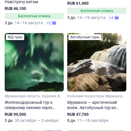
Навстречу китам
RUB 61,400
RUB 46,100
Бесплатная отмена
Бесплатная отмена
3 дн.
14—16 августа
+4
3 дн.
14—16 августа
+2
ЖД туры
Автобусные туры
Мурманская область, Карелия, Вологодская область, Кольский полуостров, Арктика
Кольский полуостров, Мурманская область, Арктика
Железнодорожный тур к
Мурманск — арктический
северному сиянию через
вояж. Автобусный тур из
Карелию, Мурманск и Вологду
Перми
RUB 99,500
RUB 47,700
5 дн.
30 октября — 3 ноября
8 дн.
11—18 сентября