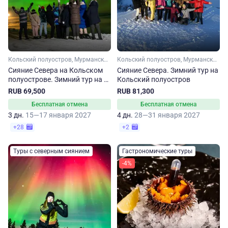
Кольский полуостров, Мурманская область, Арктика
Кольский полуостров, Мурманская область, Арктика
Сияние Севера на Кольском
Сияние Севера. Зимний тур на
полуострове. Зимний тур на 3
Кольский полуостров
дня
RUB 69,500
RUB 81,300
Бесплатная отмена
Бесплатная отмена
3 дн.
15—17 января 2027
4 дн.
28—31 января 2027
+28
+2
Туры с северным сиянием
Гастрономические туры
-4%