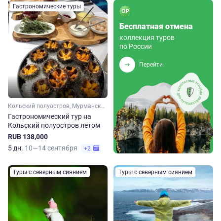
Гастрономические туры
Бесплатная отмена
коллекция туров
по России
Перейти
Кольский полуостров, Мурманская область, Арктика
Гастрономический тур на
Кольский полуостров летом
RUB 138,000
5 дн.
10—14 сентября
+2
Туры с северным сиянием
Туры с северным сиянием