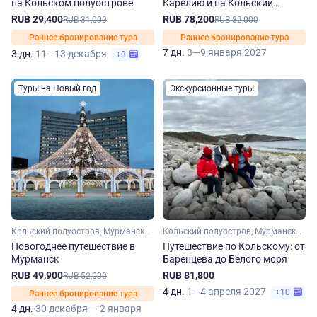
на Кольском полуострове
Карелию и на Кольский
полуостров из Санкт-
RUB 29,400
RUB 78,200
RUB 31,000
RUB 82,000
Петербурга
Раннее бронирование тура
Раннее бронирование тура
7 дн.
3—9 января 2027
3 дн.
11—13 декабря
+3
Туры на Новый год
Экскурсионные туры
Кольский полуостров, Мурманская область, Арктика
Кольский полуостров, Мурманская область, Арктика
Новогоднее путешествие в
Путешествие по Кольскому: от
Мурманск
Баренцева до Белого моря
RUB 49,900
RUB 81,800
RUB 52,000
4 дн.
1—4 апреля 2027
+10
Раннее бронирование тура
4 дн.
30 декабря — 2 января