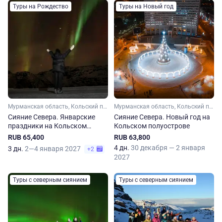
Туры на Рождество
Туры на Новый год
Мурманская область, Кольский полуостров, Арктика
Мурманская область, Кольский полуостров, Арктика
Сияние Севера. Январские
Сияние Севера. Новый год на
праздники на Кольском
Кольском полуострове
полуострове
RUB 65,400
RUB 63,800
4 дн.
30 декабря — 2 января
3 дн.
2—4 января 2027
+2
2027
Туры с северным сиянием
Туры с северным сиянием