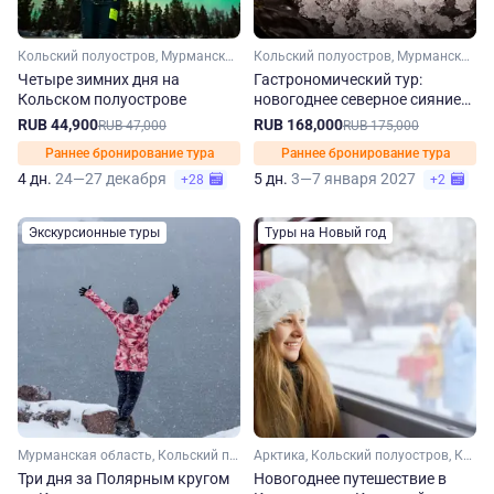
Кольский полуостров, Мурманская область, Арктика
Кольский полуостров, Мурманская область, Арктика
Четыре зимних дня на
Гастрономический тур:
Кольском полуострове
новогоднее северное сияние
на Кольском полуострове
RUB 44,900
RUB 168,000
RUB 47,000
RUB 175,000
Раннее бронирование тура
Раннее бронирование тура
4 дн.
24—27 декабря
5 дн.
3—7 января 2027
+28
+2
Экскурсионные туры
Туры на Новый год
Мурманская область, Кольский полуостров, Арктика
Арктика, Кольский полуостров, Карелия, Мурманская область
Три дня за Полярным кругом
Новогоднее путешествие в