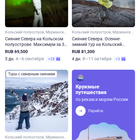
Кольский полуостров, Мурманская область, Арктика
Кольский полуостров, Мурманская область, Арктика
Сияние Севера на Кольском
Сияние Севера. Осенне-
полуострове. Максимум за 3
зимний тур на Кольский
дня
полуостров
RUB 69,500
RUB 81,300
3 дн.
4—6 сентября
4 дн.
8—11 октября
+28
+3
Туры с северным сиянием
Круизные
путешествия
по рекам и морям России
Перейти
Кольский полуостров, Мурманская область, Арктика